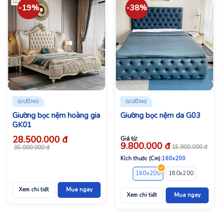
-19%
-38%
GIƯỜNG
GIƯỜNG
Giường bọc nệm hoàng gia
Giường bọc nệm da G03
GK01
28.500.000
đ
Giá từ:
9.800.000
đ
Giá
Giá
15.900.000
đ
35.000.000
đ
bán:
gốc:
28.500.000 đ.
35.000.000 đ.
Kích thước (Cm):
160x200
160x200
180x200
200x2
Xem chi tiết
Mua ngay
Xem chi tiết
Mua ngay