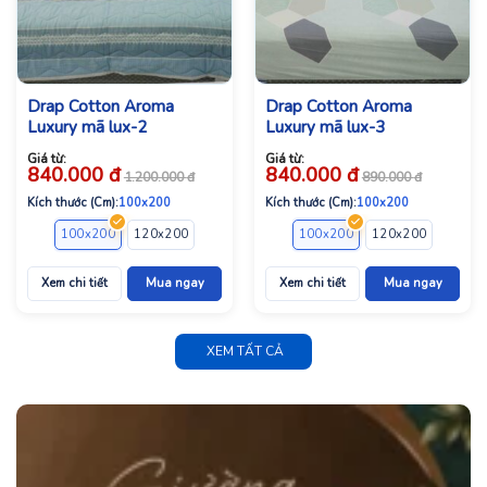
Drap Cotton Aroma
Drap Cotton Aroma
Luxury mã lux-2
Luxury mã lux-3
Giá từ:
Giá từ:
840.000
đ
840.000
đ
1.200.000
đ
890.000
đ
Kích thước (Cm):
100x200
Kích thước (Cm):
100x200
100x200
120x200
140x200
160x200
100x200
180x200
120x200
140x2
Xem chi tiết
Mua ngay
Xem chi tiết
Mua ngay
XEM TẤT CẢ