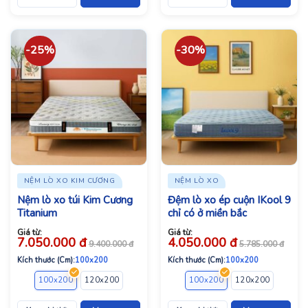
-25%
-30%
NỆM LÒ XO KIM CƯƠNG
NỆM LÒ XO
Nệm lò xo túi Kim Cương
Đệm lò xo ép cuộn IKool 9
Titanium
chỉ có ở miền bắc
Giá từ:
Giá từ:
7.050.000
đ
4.050.000
đ
9.400.000
đ
5.785.000
đ
Kích thước (Cm):
100x200
Kích thước (Cm):
100x200
100x200
120x200
140x200
160x200
100x200
180x200
120x200
200x200
140x2