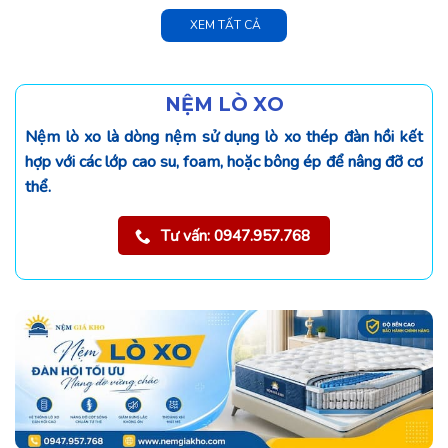
XEM TẤT CẢ
NỆM LÒ XO
Nệm lò xo là dòng nệm sử dụng lò xo thép đàn hồi kết
hợp với các lớp cao su, foam, hoặc bông ép để nâng đỡ cơ
thể.
Tư vấn: 0947.957.768