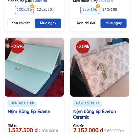
Kích thước (Cm):
100x190
Kích thước (Cm):
120x198
100x190
120x190
120x200
140x190
120x198
140x200
140x198
150x190
160x1
Xem chi tiết
Mua ngay
Xem chi tiết
Mua ngay
-25%
-20%
NỆM BÔNG ÉP
NỆM BÔNG ÉP
Nệm Bông Ép Edena
Nệm bông ép Everon
Ceramic
Giá từ:
Giá từ:
1.537.500
đ
2.152.000
đ
2.050.000
đ
2.690.000
đ