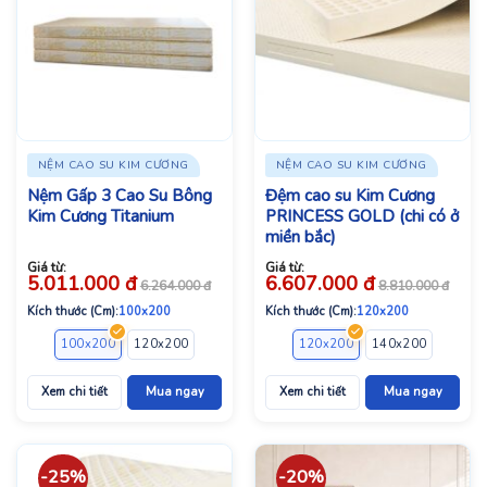
NỆM CAO SU KIM CƯƠNG
NỆM CAO SU KIM CƯƠNG
Nệm Gấp 3 Cao Su Bông
Đệm cao su Kim Cương
Kim Cương Titanium
PRINCESS GOLD (chi có ở
miền bắc)
Giá từ:
Giá từ:
5.011.000
đ
6.607.000
đ
6.264.000
đ
8.810.000
đ
Kích thước (Cm):
100x200
Kích thước (Cm):
120x200
100x200
120x200
140x200
160x200
120x200
180x200
140x200
160x2
Xem chi tiết
Mua ngay
Xem chi tiết
Mua ngay
-25%
-20%