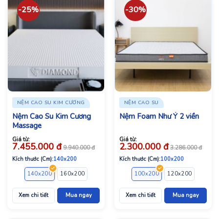
-25%
-30%
NỆM CAO SU KIM CƯƠNG
NỆM CAO SU
Nệm Cao Su Kim Cương
Nệm Foam Như Ý 2 viền
Massage
Giá từ:
Giá từ:
7.455.000
đ
2.300.000
đ
9.940.000
đ
3.286.000
đ
Kích thước (Cm):
140x200
Kích thước (Cm):
100x200
140x200
160x200
180x200
100x200
120x200
140x2
Xem chi tiết
Mua ngay
Xem chi tiết
Mua ngay