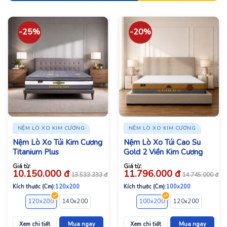
-25%
-20%
NỆM LÒ XO KIM CƯƠNG
NỆM LÒ XO KIM CƯƠNG
Nệm Lò Xo Túi Kim Cương
Nệm Lò Xo Túi Cao Su
Titanium Plus
Gold 2 Viền Kim Cương
Giá từ:
Giá từ:
10.150.000
đ
11.796.000
đ
13.533.333
đ
14.745.000
đ
Kích thước (Cm):
120x200
Kích thước (Cm):
100x200
120x200
140x200
160x200
180x200
100x200
200x200
120x200
140x2
Xem chi tiết
Mua ngay
Xem chi tiết
Mua ngay