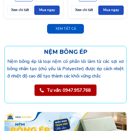
Xem chi tiết
Mua ngay
Xem chi tiết
Mua ngay
XEM TẤT CẢ
NỆM BÔNG ÉP
Nệm bông ép là loại nệm có phần lõi làm từ các sợi xơ
bông nhân tạo (chủ yếu là Polyester) được ép cách nhiệt
ở nhiệt độ cao để tạo thành các khối vững chắc
Tư vấn: 0947.957.768