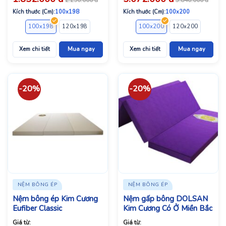
Kích thước (Cm):
100x198
Kích thước (Cm):
100x200
100x198
120x198
140x198
160x198
100x200
160x200
120x200
180x198
140x2
Xem chi tiết
Mua ngay
Xem chi tiết
Mua ngay
-20%
-20%
NỆM BÔNG ÉP
NỆM BÔNG ÉP
Nệm bông ép Kim Cương
Nệm gấp bông DOLSAN
Eufiber Classic
Kim Cương Có Ở Miền Bắc
Giá từ:
Giá từ: