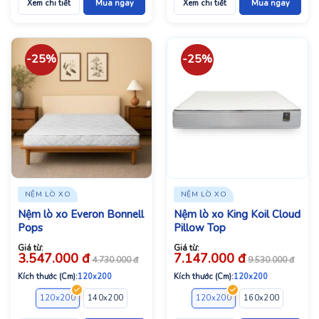
Xem chi tiết
Mua ngay
Xem chi tiết
Mua ngay
-25%
-25%
NỆM LÒ XO
NỆM LÒ XO
Nệm lò xo Everon Bonnell
Nệm lò xo King Koil Cloud
Pops
Pillow Top
Giá từ:
Giá từ:
3.547.000
đ
7.147.000
đ
4.730.000
đ
9.530.000
đ
Kích thước (Cm):
120x200
Kích thước (Cm):
120x200
120x200
140x200
160x200
180x200
120x200
160x200
180x2