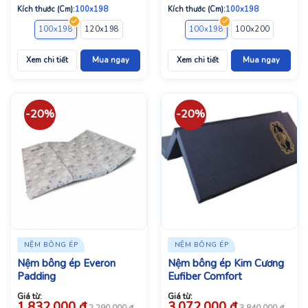
Kích thước (Cm):
100x198
Kích thước (Cm):
100x198
100x198
120x198
140x198
160x198
100x198
180x198
100x200
200x220
120x1
Xem chi tiết
Mua ngay
Xem chi tiết
Mua ngay
-20%
-20%
NỆM BÔNG ÉP
NỆM BÔNG ÉP
Nệm bông ép Everon
Nệm bông ép Kim Cương
Padding
Eufiber Comfort
Giá từ:
Giá từ:
1.832.000
đ
3.072.000
đ
2.290.000
đ
3.840.000
đ