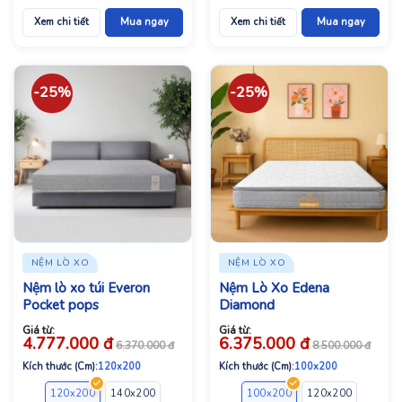
Xem chi tiết
Mua ngay
Xem chi tiết
Mua ngay
-25%
-25%
NỆM LÒ XO
NỆM LÒ XO
Nệm lò xo túi Everon
Nệm Lò Xo Edena
Pocket pops
Diamond
Giá từ:
Giá từ:
4.777.000
đ
6.375.000
đ
6.370.000
đ
8.500.000
đ
Kích thước (Cm):
120x200
Kích thước (Cm):
100x200
120x200
140x200
160x200
180x200
100x200
120x200
140x2