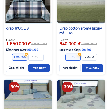
drap IKOOL 9
Drap cotton aroma luxury
mã Lux-1
Giá từ:
Giá từ:
1.650.000
đ
840.000
đ
2.062.500
đ
1.200.000
đ
Kích thước (Cm):
160x200
Kích thước (Cm):
100x200
160x200
180x200
100x200
120x200
140x2
Xem chi tiết
Mua ngay
Xem chi tiết
Mua ngay
-30%
-30%