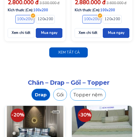
2.800.000
đ
2.880.000
đ
3.500.000
đ
3.600.000
đ
Kích thước (Cm):
100x200
Kích thước (Cm):
100x200
100x200
120x200
140x200
160x200
100x200
180x200
120x200
140x2
Xem chi tiết
Mua ngay
Xem chi tiết
Mua ngay
XEM TẤT CẢ
Chăn – Drap – Gối – Topper
Drap
Gối
Topper nệm
-20%
-30%