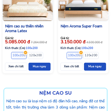
Nệm cao su thiên nhiên
Nệm Aroma Super Foam
Aroma Latex
Giá từ:
Giá từ:
5.085.000
đ
3.150.000
đ
7.264.000
đ
4.500.000
đ
Kích thước (Cm):
100x200
Kích thước (Cm):
100x200
00
220x200
160x200
100x200
180x200
120x200
200x200
140x200
200x220
160x200
100x200
180x200
120x200
200x200
140x2
Xem chi tiết
Mua ngay
Xem chi tiết
Mua ngay
NỆM CAO SU
Nệm cao su là loại nệm có độ đàn hồi cao, nâng đỡ cơ thể
tốt, trên thị trường chia làm 3 dòng sản phẩm: Nệm cao