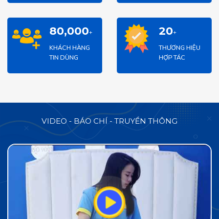
80,000
20
+
+
KHÁCH HÀNG
THƯƠNG HIỆU
TIN DÙNG
HỢP TÁC
VIDEO - BÁO CHÍ - TRUYỀN THÔNG