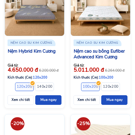
NỆM CAO SU KIM CƯƠNG
NỆM CAO SU KIM CƯƠNG
Nệm Hybrid Kim Cương
Nệm cao su bông Eufiber
Advanced Kim Cương
Giá từ:
Giá từ:
4.650.000
đ
5.011.000
đ
6.200.000
đ
6.264.000
đ
Kích thước (Cm):
120x200
Kích thước (Cm):
100x200
120x200
140x200
160x200
180x200
100x200
200x200
120x200
140x2
Xem chi tiết
Mua ngay
Xem chi tiết
Mua ngay
-20%
-25%