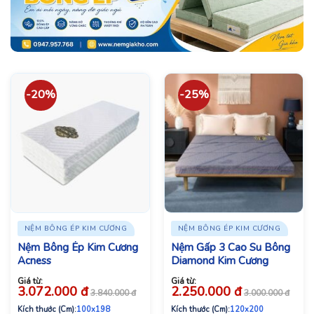
-20%
-25%
NỆM BÔNG ÉP KIM CƯƠNG
NỆM BÔNG ÉP KIM CƯƠNG
Nệm Bông Ép Kim Cương
Nệm Gấp 3 Cao Su Bông
Acness
Diamond Kim Cương
Giá từ:
Giá từ:
3.072.000
đ
2.250.000
đ
3.840.000
đ
3.000.000
đ
Kích thước (Cm):
100x198
Kích thước (Cm):
120x200