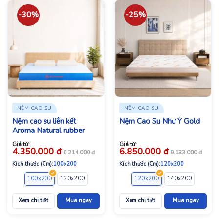
-30%
-25%
NỆM CAO SU
NỆM CAO SU
Nệm cao su liên kết
Nệm Cao Su Như Ý Gold
Aroma Natural rubber
Giá từ:
Giá từ:
4.350.000
đ
6.850.000
đ
6.214.000
đ
9.133.000
đ
Kích thước (Cm):
100x200
Kích thước (Cm):
120x200
100x200
120x200
140x200
160x200
120x200
180x200
140x200
200x200
160x2
Xem chi tiết
Mua ngay
Xem chi tiết
Mua ngay