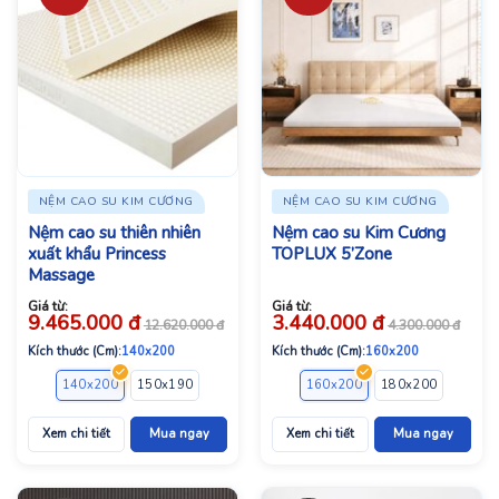
NỆM CAO SU KIM CƯƠNG
NỆM CAO SU KIM CƯƠNG
Nệm cao su thiên nhiên
Nệm cao su Kim Cương
xuất khẩu Princess
TOPLUX 5’Zone
Massage
Giá từ:
Giá từ:
9.465.000
đ
3.440.000
đ
12.620.000
đ
4.300.000
đ
Kích thước (Cm):
140x200
Kích thước (Cm):
160x200
140x200
150x190
160x200
180x200
160x200
220x200
180x200
220x2
Xem chi tiết
Mua ngay
Xem chi tiết
Mua ngay