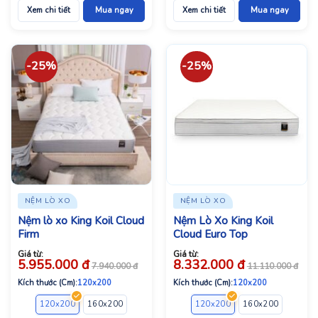
Xem chi tiết
Mua ngay
Xem chi tiết
Mua ngay
-25%
-25%
NỆM LÒ XO
NỆM LÒ XO
Nệm lò xo King Koil Cloud
Nệm Lò Xo King Koil
Firm
Cloud Euro Top
Giá từ:
Giá từ:
5.955.000
đ
8.332.000
đ
7.940.000
đ
11.110.000
đ
Kích thước (Cm):
120x200
Kích thước (Cm):
120x200
120x200
160x200
180x200
200x220
120x200
160x200
180x2