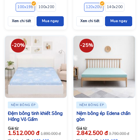
100x198
100x200
120x198
120x200
120x200
140x198
140x200
140x200
160x2
Xem chi tiết
Mua ngay
Xem chi tiết
Mua ngay
-20%
-25%
NỆM BÔNG ÉP
NỆM BÔNG ÉP
Đệm bông tinh khiết Sông
Nệm bông ép Edena chần
Hồng Vỏ Gấm
gòn
Giá từ:
Giá từ:
1.512.000
đ
2.842.500
đ
1.890.000
đ
3.790.000
đ