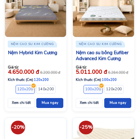
NỆM CAO SU KIM CƯƠNG
NỆM CAO SU KIM CƯƠNG
Nệm Hybrid Kim Cương
Nệm cao su bông Eufiber
Advanced Kim Cương
Giá từ:
Giá từ:
4.650.000
đ
5.011.000
đ
6.200.000
đ
6.264.000
đ
Kích thước (Cm):
120x200
Kích thước (Cm):
100x200
120x200
140x200
160x200
180x200
100x200
200x200
120x200
140x2
Xem chi tiết
Mua ngay
Xem chi tiết
Mua ngay
-20%
-25%