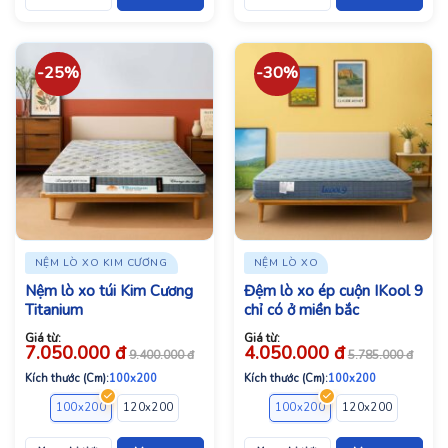
-25%
-30%
NỆM LÒ XO KIM CƯƠNG
NỆM LÒ XO
Nệm lò xo túi Kim Cương
Đệm lò xo ép cuộn IKool 9
Titanium
chỉ có ở miền bắc
Giá từ:
Giá từ:
7.050.000
đ
4.050.000
đ
9.400.000
đ
5.785.000
đ
Kích thước (Cm):
100x200
Kích thước (Cm):
100x200
100x200
120x200
140x200
160x200
100x200
180x200
120x200
200x200
140x2