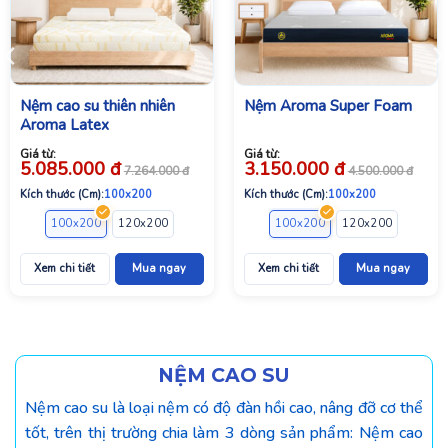
Nệm cao su thiên nhiên
Nệm Aroma Super Foam
Aroma Latex
Giá từ:
Giá từ:
5.085.000
đ
3.150.000
đ
7.264.000
đ
4.500.000
đ
Kích thước (Cm):
100x200
Kích thước (Cm):
100x200
00
220x200
160x200
100x200
180x200
120x200
200x200
140x200
200x220
160x200
100x200
180x200
120x200
200x200
140x2
Xem chi tiết
Mua ngay
Xem chi tiết
Mua ngay
NỆM CAO SU
Nệm cao su là loại nệm có độ đàn hồi cao, nâng đỡ cơ thể
tốt, trên thị trường chia làm 3 dòng sản phẩm: Nệm cao