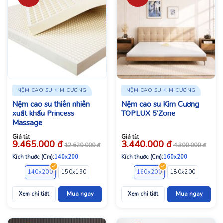
NỆM CAO SU KIM CƯƠNG
NỆM CAO SU KIM CƯƠNG
Nệm cao su thiên nhiên
Nệm cao su Kim Cương
xuất khẩu Princess
TOPLUX 5’Zone
Massage
Giá từ:
Giá từ:
9.465.000
đ
3.440.000
đ
12.620.000
đ
4.300.000
đ
Kích thước (Cm):
140x200
Kích thước (Cm):
160x200
140x200
150x190
160x200
180x200
160x200
220x200
180x200
220x2
Xem chi tiết
Mua ngay
Xem chi tiết
Mua ngay