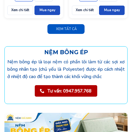
Xem chi tiết
Mua ngay
Xem chi tiết
Mua ngay
XEM TẤT CẢ
NỆM BÔNG ÉP
Nệm bông ép là loại nệm có phần lõi làm từ các sợi xơ
bông nhân tạo (chủ yếu là Polyester) được ép cách nhiệt
ở nhiệt độ cao để tạo thành các khối vững chắc
Tư vấn: 0947.957.768