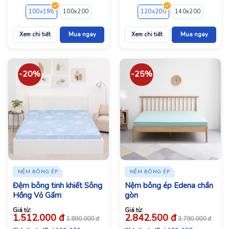
100x198
100x200
120x198
120x200
120x200
140x198
140x200
140x200
160x2
Xem chi tiết
Mua ngay
Xem chi tiết
Mua ngay
-20%
-25%
NỆM BÔNG ÉP
NỆM BÔNG ÉP
Đệm bông tinh khiết Sông
Nệm bông ép Edena chần
Hồng Vỏ Gấm
gòn
Giá từ:
Giá từ:
1.512.000
đ
2.842.500
đ
1.890.000
đ
3.790.000
đ