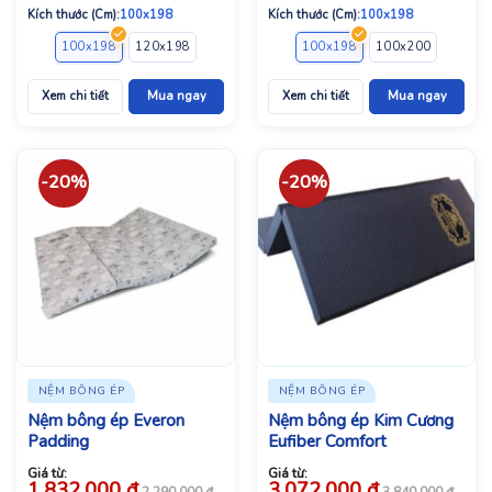
Kích thước (Cm):
100x198
Kích thước (Cm):
100x198
100x198
120x198
140x198
160x198
100x198
180x198
100x200
200x220
120x1
Xem chi tiết
Mua ngay
Xem chi tiết
Mua ngay
-20%
-20%
NỆM BÔNG ÉP
NỆM BÔNG ÉP
Nệm bông ép Everon
Nệm bông ép Kim Cương
Padding
Eufiber Comfort
Giá từ:
Giá từ:
1.832.000
đ
3.072.000
đ
2.290.000
đ
3.840.000
đ