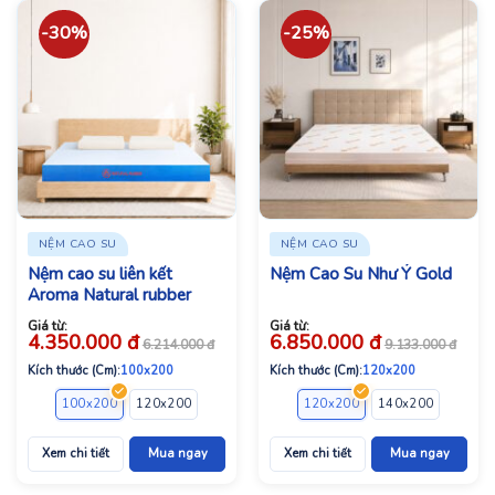
-30%
-25%
NỆM CAO SU
NỆM CAO SU
Nệm cao su liên kết
Nệm Cao Su Như Ý Gold
Aroma Natural rubber
Giá từ:
Giá từ:
4.350.000
đ
6.850.000
đ
6.214.000
đ
9.133.000
đ
Kích thước (Cm):
100x200
Kích thước (Cm):
120x200
100x200
120x200
140x200
160x200
120x200
180x200
140x200
200x200
160x2
Xem chi tiết
Mua ngay
Xem chi tiết
Mua ngay