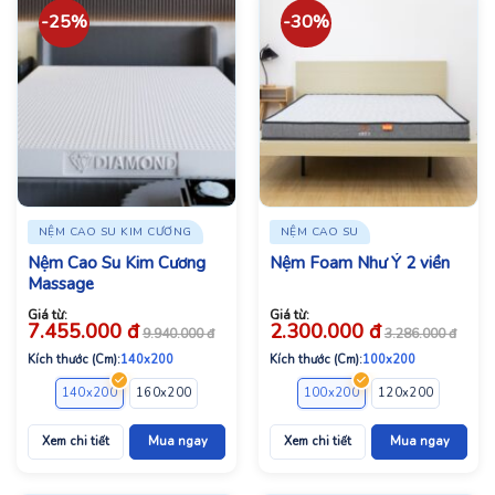
-25%
-30%
NỆM CAO SU KIM CƯƠNG
NỆM CAO SU
Nệm Cao Su Kim Cương
Nệm Foam Như Ý 2 viền
Massage
Giá từ:
Giá từ:
7.455.000
đ
2.300.000
đ
9.940.000
đ
3.286.000
đ
Kích thước (Cm):
140x200
Kích thước (Cm):
100x200
140x200
160x200
180x200
100x200
120x200
140x2
Xem chi tiết
Mua ngay
Xem chi tiết
Mua ngay