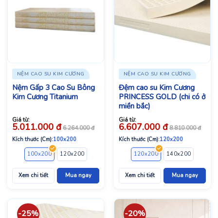
NỆM CAO SU KIM CƯƠNG
NỆM CAO SU KIM CƯƠNG
Nệm Gấp 3 Cao Su Bông
Đệm cao su Kim Cương
Kim Cương Titanium
PRINCESS GOLD (chi có ở
miền bắc)
Giá từ:
Giá từ:
5.011.000
đ
6.607.000
đ
6.264.000
đ
8.810.000
đ
Kích thước (Cm):
100x200
Kích thước (Cm):
120x200
100x200
120x200
140x200
160x200
120x200
180x200
140x200
160x2
Xem chi tiết
Mua ngay
Xem chi tiết
Mua ngay
-25%
-20%