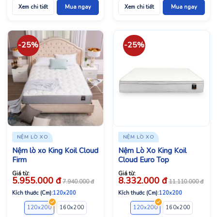
Xem chi tiết
Mua ngay
Xem chi tiết
Mua ngay
-25%
-25%
NỆM LÒ XO
NỆM LÒ XO
Nệm lò xo King Koil Cloud
Nệm Lò Xo King Koil
Firm
Cloud Euro Top
Giá từ:
Giá từ:
5.955.000
đ
8.332.000
đ
7.940.000
đ
11.110.000
đ
Kích thước (Cm):
120x200
Kích thước (Cm):
120x200
120x200
160x200
180x200
200x220
120x200
160x200
180x2