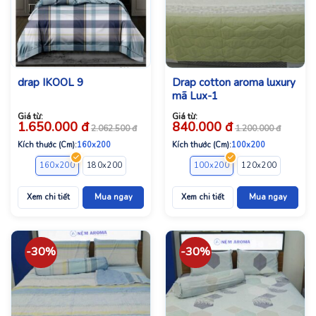
drap IKOOL 9
Drap cotton aroma luxury
mã Lux-1
Giá từ:
Giá từ:
1.650.000
đ
840.000
đ
2.062.500
đ
1.200.000
đ
Kích thước (Cm):
160x200
Kích thước (Cm):
100x200
160x200
180x200
100x200
120x200
140x2
Xem chi tiết
Mua ngay
Xem chi tiết
Mua ngay
-30%
-30%