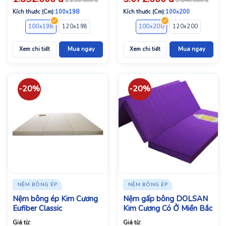
Kích thước (Cm):
100x198
Kích thước (Cm):
100x200
100x198
120x198
140x198
160x198
100x200
160x200
120x200
180x198
140x2
Xem chi tiết
Mua ngay
Xem chi tiết
Mua ngay
-20%
-20%
NỆM BÔNG ÉP
NỆM BÔNG ÉP
Nệm bông ép Kim Cương
Nệm gấp bông DOLSAN
Eufiber Classic
Kim Cương Có Ở Miền Bắc
Giá từ:
Giá từ: