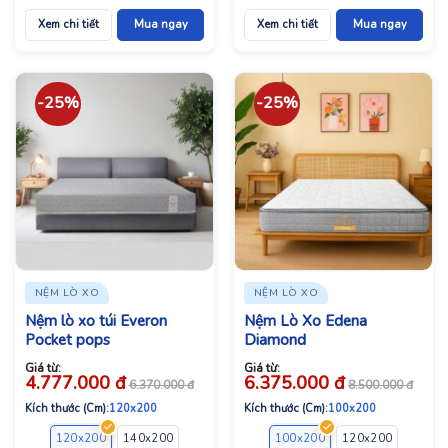
Xem chi tiết
Mua ngay
Xem chi tiết
Mua ngay
-25%
-25%
NỆM LÒ XO
NỆM LÒ XO
Nệm lò xo túi Everon
Nệm Lò Xo Edena
Pocket pops
Diamond
Giá từ:
Giá từ:
4.777.000
đ
6.375.000
đ
6.370.000
đ
8.500.000
đ
Kích thước (Cm):
120x200
Kích thước (Cm):
100x200
120x200
140x200
160x200
180x200
100x200
120x200
140x2