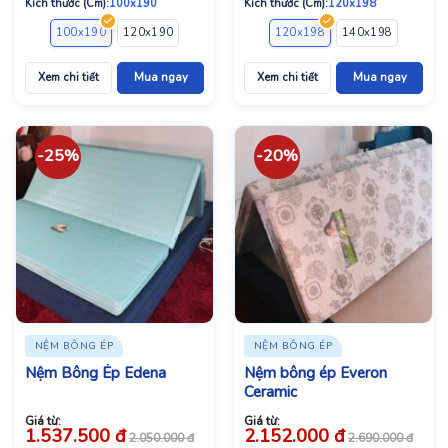
Kích thước (Cm):
100x190
Kích thước (Cm):
120x198
100x190
120x190
120x200
140x190
120x198
140x200
140x198
150x190
160x1
Xem chi tiết
Mua ngay
Xem chi tiết
Mua ngay
-25%
-20%
NỆM BÔNG ÉP
NỆM BÔNG ÉP
Nệm Bông Ép Edena
Nệm bông ép Everon
Ceramic
Giá từ:
Giá từ:
1.537.500
đ
2.152.000
đ
2.050.000
đ
2.690.000
đ