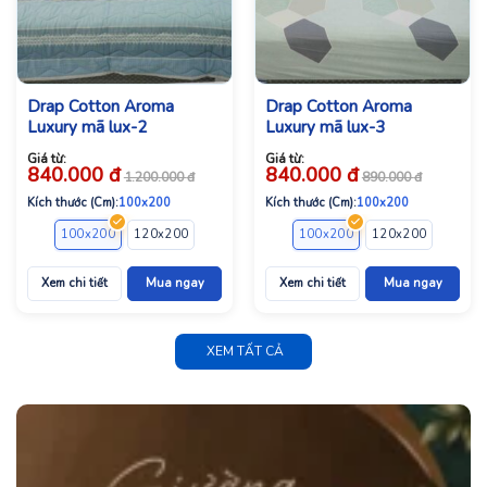
Drap Cotton Aroma
Drap Cotton Aroma
Luxury mã lux-2
Luxury mã lux-3
Giá từ:
Giá từ:
840.000
đ
840.000
đ
1.200.000
đ
890.000
đ
Kích thước (Cm):
100x200
Kích thước (Cm):
100x200
100x200
120x200
140x200
160x200
100x200
180x200
120x200
140x2
Xem chi tiết
Mua ngay
Xem chi tiết
Mua ngay
XEM TẤT CẢ