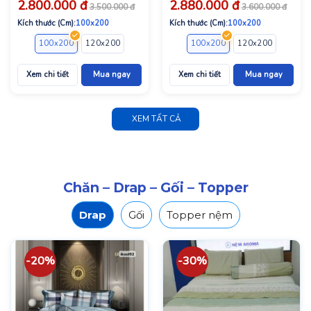
2.800.000
đ
2.880.000
đ
3.500.000
đ
3.600.000
đ
Kích thước (Cm):
100x200
Kích thước (Cm):
100x200
100x200
120x200
140x200
160x200
100x200
180x200
120x200
140x2
Xem chi tiết
Mua ngay
Xem chi tiết
Mua ngay
XEM TẤT CẢ
Chăn – Drap – Gối – Topper
Drap
Gối
Topper nệm
-20%
-30%