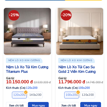
-25%
-20%
NỆM LÒ XO KIM CƯƠNG
NỆM LÒ XO KIM CƯƠNG
Nệm Lò Xo Túi Kim Cương
Nệm Lò Xo Túi Cao Su
Titanium Plus
Gold 2 Viền Kim Cương
Giá từ:
Giá từ:
10.150.000
đ
11.796.000
đ
13.533.333
đ
14.745.000
đ
Kích thước (Cm):
120x200
Kích thước (Cm):
100x200
120x200
140x200
160x200
180x200
100x200
200x200
120x200
140x2
Xem chi tiết
Mua ngay
Xem chi tiết
Mua ngay