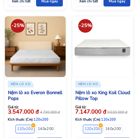
Xem chi tiết
Mua ngay
Xem chi tiết
Mua ngay
-25%
-25%
NỆM LÒ XO
NỆM LÒ XO
Nệm lò xo Everon Bonnell
Nệm lò xo King Koil Cloud
Pops
Pillow Top
Giá từ:
Giá từ:
3.547.000
đ
7.147.000
đ
4.730.000
đ
9.530.000
đ
Kích thước (Cm):
120x200
Kích thước (Cm):
120x200
120x200
140x200
160x200
180x200
120x200
160x200
180x2