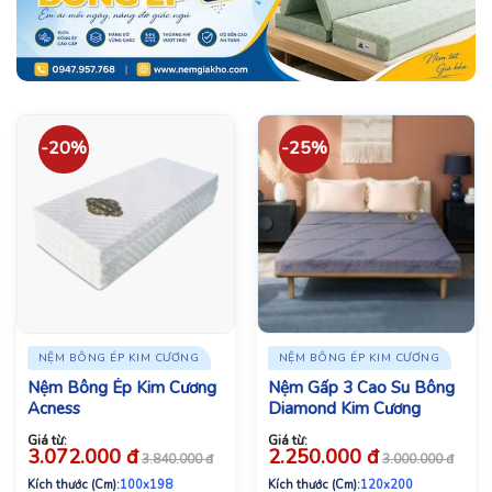
-20%
-25%
NỆM BÔNG ÉP KIM CƯƠNG
NỆM BÔNG ÉP KIM CƯƠNG
Nệm Bông Ép Kim Cương
Nệm Gấp 3 Cao Su Bông
Acness
Diamond Kim Cương
Giá từ:
Giá từ:
3.072.000
đ
2.250.000
đ
3.840.000
đ
3.000.000
đ
Kích thước (Cm):
100x198
Kích thước (Cm):
120x200