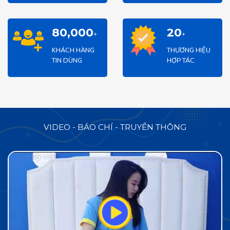
80,000
20
+
+
KHÁCH HÀNG
THƯƠNG HIỆU
TIN DÙNG
HỢP TÁC
VIDEO - BÁO CHÍ - TRUYỀN THÔNG