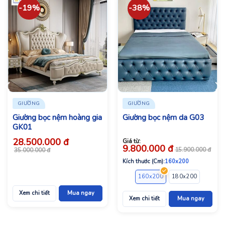
-19%
-38%
GIƯỜNG
GIƯỜNG
Giường bọc nệm hoàng gia
Giường bọc nệm da G03
GK01
28.500.000
đ
Giá từ:
9.800.000
đ
Giá
Giá
15.900.000
đ
35.000.000
đ
bán:
gốc:
28.500.000 đ.
35.000.000 đ.
Kích thước (Cm):
160x200
160x200
180x200
200x2
Xem chi tiết
Mua ngay
Xem chi tiết
Mua ngay