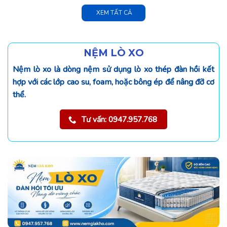
XEM TẤT CẢ
NỆM LÒ XO
Nệm lò xo là dòng nệm sử dụng lò xo thép đàn hồi kết
hợp với các lớp cao su, foam, hoặc bông ép để nâng đỡ cơ
thể.
Tư vấn: 0947.957.768