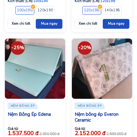
Kích thước (Cm):
100x190
Kích thước (Cm):
120x198
100x190
120x190
120x200
140x190
120x198
140x200
140x198
150x190
160x1
Xem chi tiết
Mua ngay
Xem chi tiết
Mua ngay
-25%
-20%
NỆM BÔNG ÉP
NỆM BÔNG ÉP
Nệm Bông Ép Edena
Nệm bông ép Everon
Ceramic
Giá từ:
Giá từ:
1.537.500
đ
2.152.000
đ
2.050.000
đ
2.690.000
đ