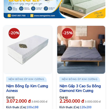
-20%
-25%
NỆM BÔNG ÉP KIM CƯƠNG
NỆM BÔNG ÉP KIM CƯƠNG
Nệm Bông Ép Kim Cương
Nệm Gấp 3 Cao Su Bông
Acness
Diamond Kim Cương
Giá từ:
Giá từ:
3.072.000
đ
2.250.000
đ
3.840.000
đ
3.000.000
đ
Kích thước (Cm):
100x198
Kích thước (Cm):
120x200