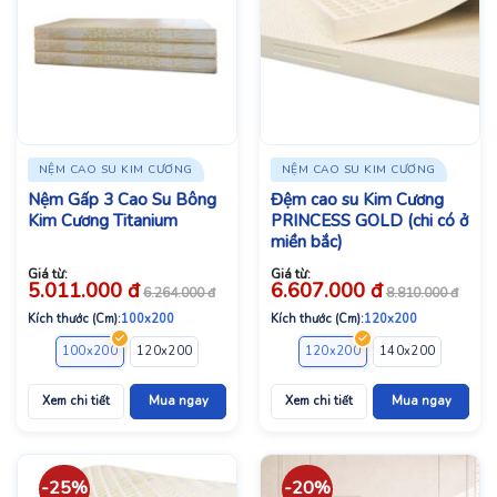
NỆM CAO SU KIM CƯƠNG
NỆM CAO SU KIM CƯƠNG
Nệm Gấp 3 Cao Su Bông
Đệm cao su Kim Cương
Kim Cương Titanium
PRINCESS GOLD (chi có ở
miền bắc)
Giá từ:
Giá từ:
5.011.000
đ
6.607.000
đ
6.264.000
đ
8.810.000
đ
Kích thước (Cm):
100x200
Kích thước (Cm):
120x200
100x200
120x200
140x200
160x200
120x200
180x200
140x200
160x2
Xem chi tiết
Mua ngay
Xem chi tiết
Mua ngay
-25%
-20%