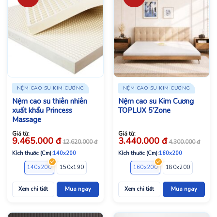
NỆM CAO SU KIM CƯƠNG
NỆM CAO SU KIM CƯƠNG
Nệm cao su thiên nhiên
Nệm cao su Kim Cương
xuất khẩu Princess
TOPLUX 5’Zone
Massage
Giá từ:
Giá từ:
9.465.000
đ
3.440.000
đ
12.620.000
đ
4.300.000
đ
Kích thước (Cm):
140x200
Kích thước (Cm):
160x200
140x200
150x190
160x200
180x200
160x200
220x200
180x200
220x2
Xem chi tiết
Mua ngay
Xem chi tiết
Mua ngay