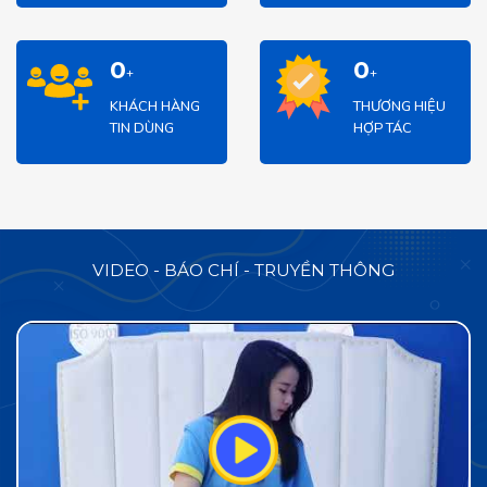
80,000
20
+
+
KHÁCH HÀNG
THƯƠNG HIỆU
TIN DÙNG
HỢP TÁC
VIDEO - BÁO CHÍ - TRUYỀN THÔNG