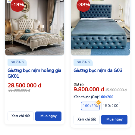
-19%
-38%
GIƯỜNG
GIƯỜNG
Giường bọc nệm hoàng gia
Giường bọc nệm da G03
GK01
28.500.000
đ
Giá từ:
9.800.000
đ
Giá
Giá
15.900.000
đ
35.000.000
đ
bán:
gốc:
28.500.000 đ.
35.000.000 đ.
Kích thước (Cm):
160x200
160x200
180x200
200x2
Xem chi tiết
Mua ngay
Xem chi tiết
Mua ngay