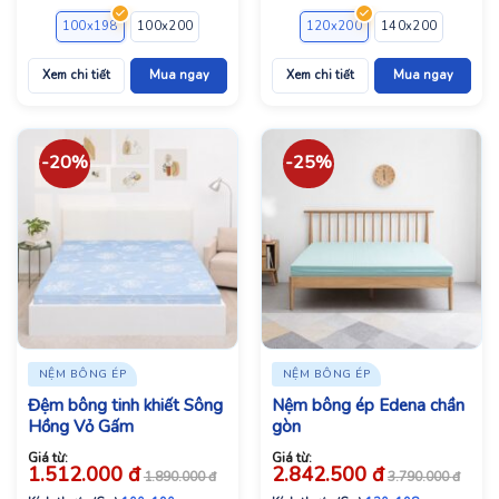
100x198
100x200
120x198
120x200
120x200
140x198
140x200
140x200
160x2
Xem chi tiết
Mua ngay
Xem chi tiết
Mua ngay
-20%
-25%
NỆM BÔNG ÉP
NỆM BÔNG ÉP
Đệm bông tinh khiết Sông
Nệm bông ép Edena chần
Hồng Vỏ Gấm
gòn
Giá từ:
Giá từ:
1.512.000
đ
2.842.500
đ
1.890.000
đ
3.790.000
đ