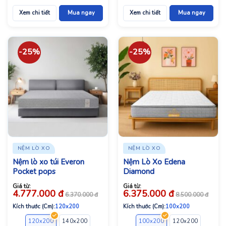
Xem chi tiết
Mua ngay
Xem chi tiết
Mua ngay
-25%
-25%
NỆM LÒ XO
NỆM LÒ XO
Nệm lò xo túi Everon
Nệm Lò Xo Edena
Pocket pops
Diamond
Giá từ:
Giá từ:
4.777.000
đ
6.375.000
đ
6.370.000
đ
8.500.000
đ
Kích thước (Cm):
120x200
Kích thước (Cm):
100x200
120x200
140x200
160x200
180x200
100x200
120x200
140x2