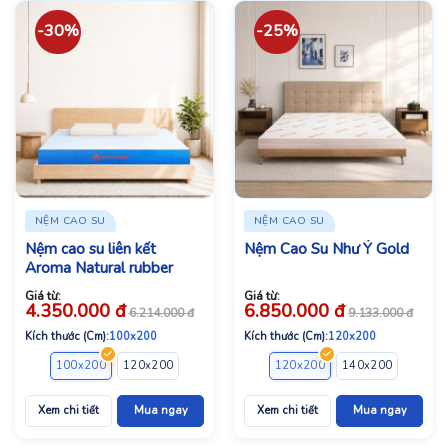
-30%
-25%
NỆM CAO SU
NỆM CAO SU
Nệm cao su liên kết
Nệm Cao Su Như Ý Gold
Aroma Natural rubber
Giá từ:
Giá từ:
4.350.000
đ
6.850.000
đ
6.214.000
đ
9.133.000
đ
Kích thước (Cm):
100x200
Kích thước (Cm):
120x200
100x200
120x200
140x200
160x200
120x200
180x200
140x200
200x200
160x2
Xem chi tiết
Mua ngay
Xem chi tiết
Mua ngay