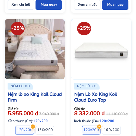
Xem chi tiết
Mua ngay
Xem chi tiết
Mua ngay
-25%
-25%
NỆM LÒ XO
NỆM LÒ XO
Nệm lò xo King Koil Cloud
Nệm Lò Xo King Koil
Firm
Cloud Euro Top
Giá từ:
Giá từ:
5.955.000
đ
8.332.000
đ
7.940.000
đ
11.110.000
đ
Kích thước (Cm):
120x200
Kích thước (Cm):
120x200
120x200
160x200
180x200
200x220
120x200
160x200
180x2