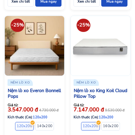
Xem chi tiết
Mua ngay
Xem chi tiết
Mua ngay
-25%
-25%
NỆM LÒ XO
NỆM LÒ XO
Nệm lò xo Everon Bonnell
Nệm lò xo King Koil Cloud
Pops
Pillow Top
Giá từ:
Giá từ:
3.547.000
đ
7.147.000
đ
4.730.000
đ
9.530.000
đ
Kích thước (Cm):
120x200
Kích thước (Cm):
120x200
120x200
140x200
160x200
180x200
120x200
160x200
180x2