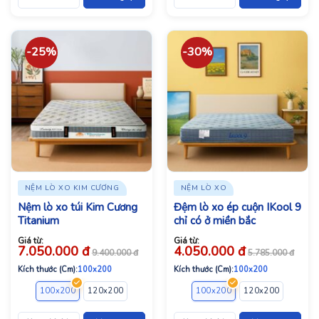
-25%
-30%
NỆM LÒ XO KIM CƯƠNG
NỆM LÒ XO
Nệm lò xo túi Kim Cương
Đệm lò xo ép cuộn IKool 9
Titanium
chỉ có ở miền bắc
Giá từ:
Giá từ:
7.050.000
đ
4.050.000
đ
9.400.000
đ
5.785.000
đ
Kích thước (Cm):
100x200
Kích thước (Cm):
100x200
100x200
120x200
140x200
160x200
100x200
180x200
120x200
200x200
140x2