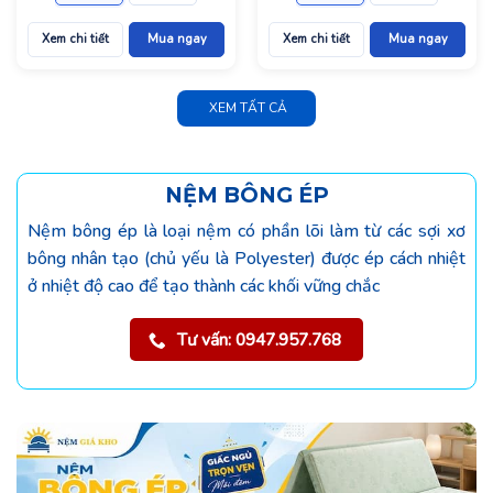
Xem chi tiết
Mua ngay
Xem chi tiết
Mua ngay
XEM TẤT CẢ
NỆM BÔNG ÉP
Nệm bông ép là loại nệm có phần lõi làm từ các sợi xơ
bông nhân tạo (chủ yếu là Polyester) được ép cách nhiệt
ở nhiệt độ cao để tạo thành các khối vững chắc
Tư vấn: 0947.957.768