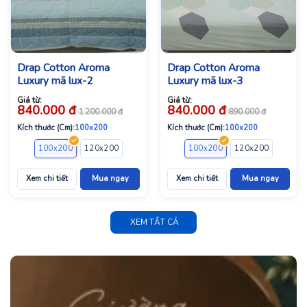
Drap Cotton Aroma
Drap Cotton Aroma
Luxury mã lux-2
Luxury mã lux-3
Giá từ:
Giá từ:
840.000
đ
840.000
đ
1.200.000
đ
890.000
đ
Kích thước (Cm):
100x200
Kích thước (Cm):
100x200
100x200
120x200
140x200
160x200
100x200
180x200
120x200
140x2
Xem chi tiết
Mua ngay
Xem chi tiết
Mua ngay
XEM TẤT CẢ