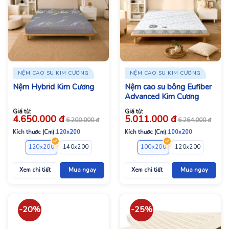
NỆM CAO SU KIM CƯƠNG
NỆM CAO SU KIM CƯƠNG
Nệm Hybrid Kim Cương
Nệm cao su bông Eufiber
Advanced Kim Cương
Giá từ:
Giá từ:
4.650.000
đ
5.011.000
đ
6.200.000
đ
6.264.000
đ
Kích thước (Cm):
120x200
Kích thước (Cm):
100x200
120x200
140x200
160x200
180x200
100x200
200x200
120x200
140x2
Xem chi tiết
Mua ngay
Xem chi tiết
Mua ngay
-20%
-25%