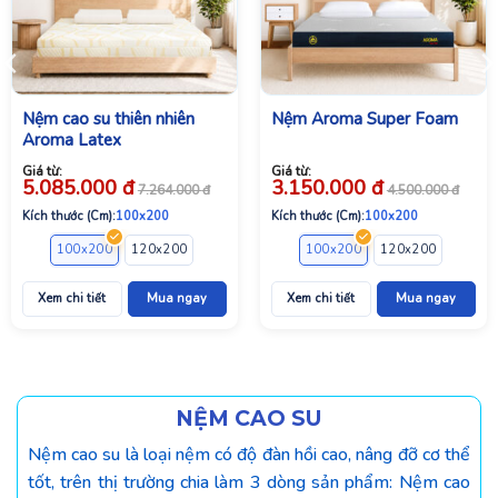
Nệm cao su thiên nhiên
Nệm Aroma Super Foam
Aroma Latex
Giá từ:
Giá từ:
5.085.000
đ
3.150.000
đ
7.264.000
đ
4.500.000
đ
Kích thước (Cm):
100x200
Kích thước (Cm):
100x200
00
220x200
160x200
100x200
180x200
120x200
200x200
140x200
200x220
160x200
100x200
180x200
120x200
200x200
140x2
Xem chi tiết
Mua ngay
Xem chi tiết
Mua ngay
NỆM CAO SU
Nệm cao su là loại nệm có độ đàn hồi cao, nâng đỡ cơ thể
tốt, trên thị trường chia làm 3 dòng sản phẩm: Nệm cao