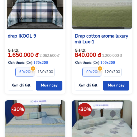
drap IKOOL 9
Drap cotton aroma luxury
mã Lux-1
Giá từ:
Giá từ:
1.650.000
đ
840.000
đ
2.062.500
đ
1.200.000
đ
Kích thước (Cm):
160x200
Kích thước (Cm):
100x200
160x200
180x200
100x200
120x200
140x2
Xem chi tiết
Mua ngay
Xem chi tiết
Mua ngay
-30%
-30%