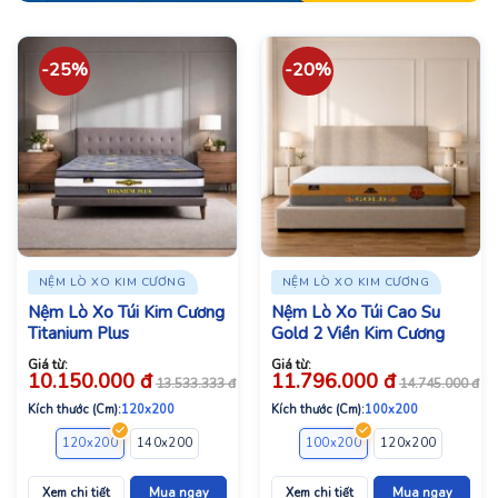
-25%
-20%
NỆM LÒ XO KIM CƯƠNG
NỆM LÒ XO KIM CƯƠNG
Nệm Lò Xo Túi Kim Cương
Nệm Lò Xo Túi Cao Su
Titanium Plus
Gold 2 Viền Kim Cương
Giá từ:
Giá từ:
10.150.000
đ
11.796.000
đ
13.533.333
đ
14.745.000
đ
Kích thước (Cm):
120x200
Kích thước (Cm):
100x200
120x200
140x200
160x200
180x200
100x200
200x200
120x200
140x2
Xem chi tiết
Mua ngay
Xem chi tiết
Mua ngay