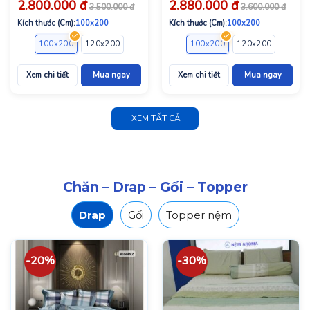
2.800.000
đ
2.880.000
đ
3.500.000
đ
3.600.000
đ
Kích thước (Cm):
100x200
Kích thước (Cm):
100x200
100x200
120x200
140x200
160x200
100x200
180x200
120x200
140x2
Xem chi tiết
Mua ngay
Xem chi tiết
Mua ngay
XEM TẤT CẢ
Chăn – Drap – Gối – Topper
Drap
Gối
Topper nệm
-20%
-30%