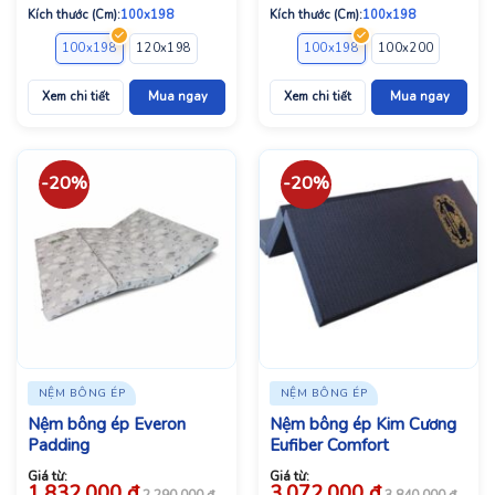
Kích thước (Cm):
100x198
Kích thước (Cm):
100x198
100x198
120x198
140x198
160x198
100x198
180x198
100x200
200x220
120x1
Xem chi tiết
Mua ngay
Xem chi tiết
Mua ngay
-20%
-20%
NỆM BÔNG ÉP
NỆM BÔNG ÉP
Nệm bông ép Everon
Nệm bông ép Kim Cương
Padding
Eufiber Comfort
Giá từ:
Giá từ:
1.832.000
đ
3.072.000
đ
2.290.000
đ
3.840.000
đ