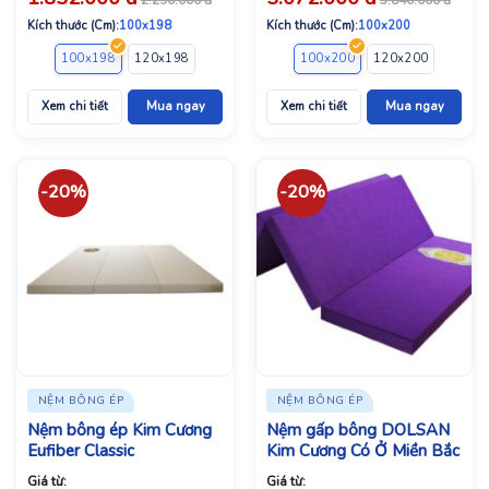
Kích thước (Cm):
100x198
Kích thước (Cm):
100x200
100x198
120x198
140x198
160x198
100x200
160x200
120x200
180x198
140x2
Xem chi tiết
Mua ngay
Xem chi tiết
Mua ngay
-20%
-20%
NỆM BÔNG ÉP
NỆM BÔNG ÉP
Nệm bông ép Kim Cương
Nệm gấp bông DOLSAN
Eufiber Classic
Kim Cương Có Ở Miền Bắc
Giá từ:
Giá từ: