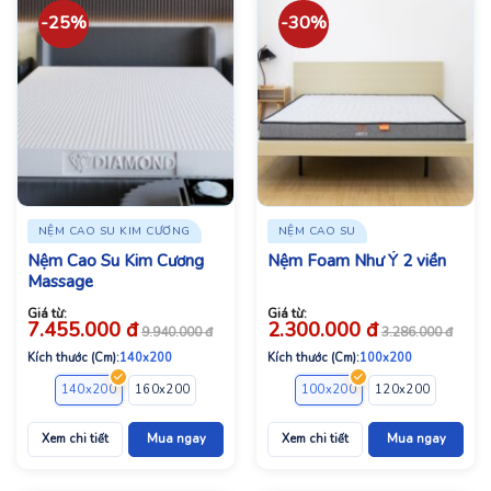
-25%
-30%
NỆM CAO SU KIM CƯƠNG
NỆM CAO SU
Nệm Cao Su Kim Cương
Nệm Foam Như Ý 2 viền
Massage
Giá từ:
Giá từ:
7.455.000
đ
2.300.000
đ
9.940.000
đ
3.286.000
đ
Kích thước (Cm):
140x200
Kích thước (Cm):
100x200
140x200
160x200
180x200
100x200
120x200
140x2
Xem chi tiết
Mua ngay
Xem chi tiết
Mua ngay