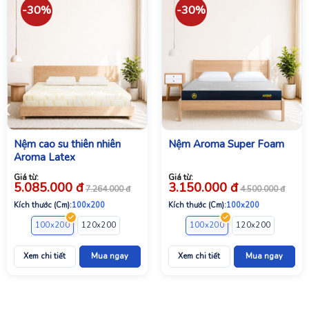
-30%
-30%
Nệm cao su thiên nhiên
Nệm Aroma Super Foam
Aroma Latex
Giá từ:
Giá từ:
5.085.000
đ
3.150.000
đ
7.264.000
đ
4.500.000
đ
Kích thước (Cm):
100x200
Kích thước (Cm):
100x200
00
220x200
160x200
100x200
180x200
120x200
200x200
140x200
200x220
160x200
100x200
180x200
120x200
200x200
140x2
Xem chi tiết
Mua ngay
Xem chi tiết
Mua ngay