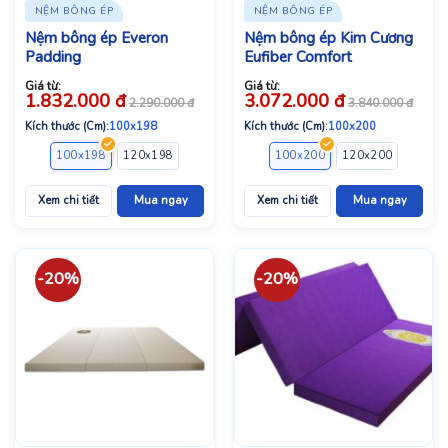
NỆM BÔNG ÉP
NỆM BÔNG ÉP
Nệm bông ép Everon
Nệm bông ép Kim Cương
Padding
Eufiber Comfort
Giá từ:
Giá từ:
1.832.000
đ
3.072.000
đ
2.290.000
đ
3.840.000
đ
Kích thước (Cm):
100x198
Kích thước (Cm):
100x200
100x198
120x198
140x198
160x198
100x200
160x200
120x200
180x198
140x2
Xem chi tiết
Mua ngay
Xem chi tiết
Mua ngay
-20%
-20%