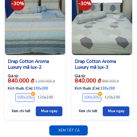
-30%
-30%
Drap Cotton Aroma
Drap Cotton Aroma
Luxury mã lux-2
Luxury mã lux-3
Giá từ:
Giá từ:
840.000
đ
840.000
đ
1.200.000
đ
890.000
đ
Kích thước (Cm):
100x200
Kích thước (Cm):
100x200
100x200
120x200
140x200
160x200
100x200
180x200
120x200
140x2
Xem chi tiết
Mua ngay
Xem chi tiết
Mua ngay
XEM TẤT CẢ