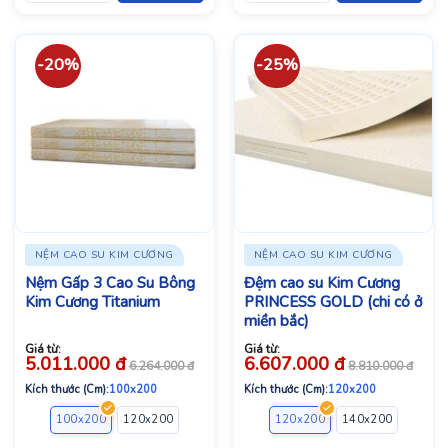
-20%
-25%
NỆM CAO SU KIM CƯƠNG
NỆM CAO SU KIM CƯƠNG
Nệm Gấp 3 Cao Su Bông
Đệm cao su Kim Cương
Kim Cương Titanium
PRINCESS GOLD (chi có ở
miền bắc)
Giá từ:
Giá từ:
5.011.000
đ
6.607.000
đ
6.264.000
đ
8.810.000
đ
Kích thước (Cm):
100x200
Kích thước (Cm):
120x200
100x200
120x200
140x200
160x200
120x200
180x200
140x200
160x2