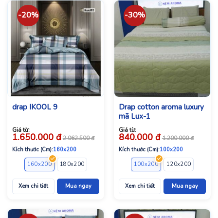
-20%
-30%
drap IKOOL 9
Drap cotton aroma luxury
mã Lux-1
Giá từ:
Giá từ:
1.650.000
đ
840.000
đ
2.062.500
đ
1.200.000
đ
Kích thước (Cm):
160x200
Kích thước (Cm):
100x200
160x200
180x200
100x200
120x200
140x2
Xem chi tiết
Mua ngay
Xem chi tiết
Mua ngay