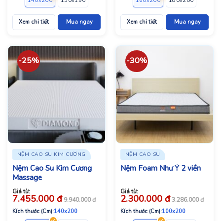
140x200
150x190
160x200
180x200
160x200
220x200
180x200
220x2
Xem chi tiết
Mua ngay
Xem chi tiết
Mua ngay
-25%
-30%
NỆM CAO SU KIM CƯƠNG
NỆM CAO SU
Nệm Cao Su Kim Cương
Nệm Foam Như Ý 2 viền
Massage
Giá từ:
Giá từ:
7.455.000
đ
2.300.000
đ
9.940.000
đ
3.286.000
đ
Kích thước (Cm):
140x200
Kích thước (Cm):
100x200