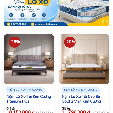
-25%
-20%
NỆM LÒ XO KIM CƯƠNG
NỆM LÒ XO KIM CƯƠNG
Nệm Lò Xo Túi Kim Cương
Nệm Lò Xo Túi Cao Su
Titanium Plus
Gold 2 Viền Kim Cương
Giá từ:
Giá từ:
10.150.000
đ
11.796.000
đ
13.533.333
đ
14.745.000
đ