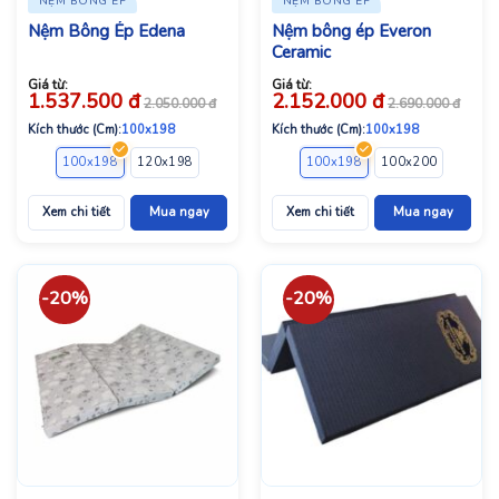
NỆM BÔNG ÉP
NỆM BÔNG ÉP
Nệm Bông Ép Edena
Nệm bông ép Everon
Ceramic
Giá từ:
Giá từ:
1.537.500
đ
2.152.000
đ
2.050.000
đ
2.690.000
đ
Kích thước (Cm):
100x198
Kích thước (Cm):
100x198
100x198
120x198
140x198
160x198
100x198
180x198
100x200
200x220
120x1
Xem chi tiết
Mua ngay
Xem chi tiết
Mua ngay
-20%
-20%