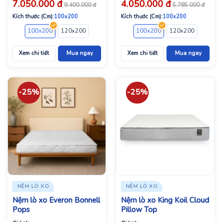
7.050.000
đ
4.050.000
đ
9.400.000
đ
5.785.000
đ
Kích thước (Cm):
100x200
Kích thước (Cm):
100x200
100x200
120x200
140x200
160x200
100x200
180x200
120x200
200x200
140x2
Xem chi tiết
Mua ngay
Xem chi tiết
Mua ngay
-25%
-25%
NỆM LÒ XO
NỆM LÒ XO
Nệm lò xo Everon Bonnell
Nệm lò xo King Koil Cloud
Pops
Pillow Top