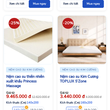
Xem chi tiết
Mua ngay
Xem chi tiết
Mua ngay
-25%
-20%
NỆM CAO SU KIM CƯƠNG
NỆM CAO SU KIM CƯƠNG
Nệm cao su thiên nhiên
Nệm cao su Kim Cương
xuất khẩu Princess
TOPLUX 5’Zone
Massage
Giá từ:
Giá từ:
9.465.000
đ
3.440.000
đ
12.620.000
đ
4.300.000
đ
Kích thước (Cm):
140x200
Kích thước (Cm):
160x200