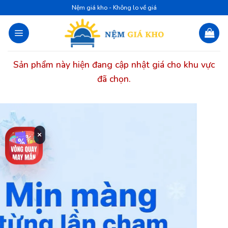
Bỏ
Nệm giá kho - Không lo về giá
qua
nội
dung
Sản phẩm này hiện đang cập nhật giá cho khu vực
đã chọn.
×