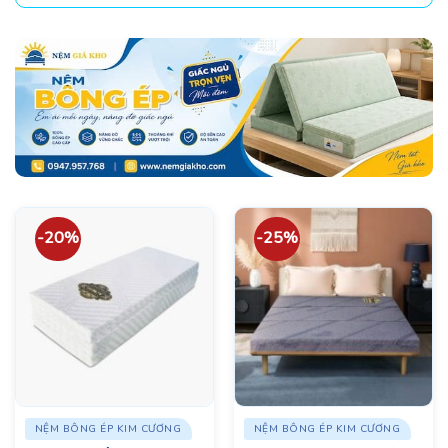
-20%
-25%
NỆM BÔNG ÉP KIM CƯƠNG
NỆM BÔNG ÉP KIM CƯƠNG