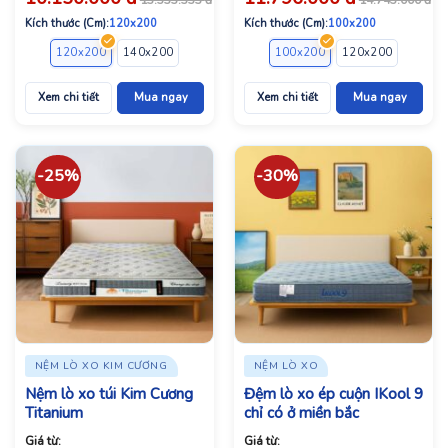
Kích thước (Cm):
120x200
Kích thước (Cm):
100x200
120x200
140x200
160x200
180x200
100x200
200x200
120x200
140x2
Xem chi tiết
Mua ngay
Xem chi tiết
Mua ngay
-25%
-30%
NỆM LÒ XO KIM CƯƠNG
NỆM LÒ XO
Nệm lò xo túi Kim Cương
Đệm lò xo ép cuộn IKool 9
Titanium
chỉ có ở miền bắc
Giá từ:
Giá từ: