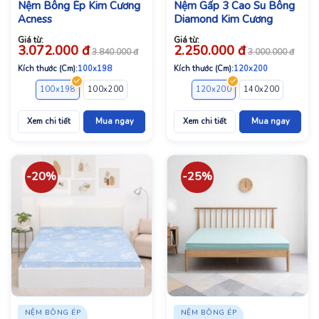
Nệm Bông Ép Kim Cương
Nệm Gấp 3 Cao Su Bông
Acness
Diamond Kim Cương
Giá từ:
Giá từ:
3.072.000
đ
2.250.000
đ
3.840.000
đ
3.000.000
đ
Kích thước (Cm):
100x198
Kích thước (Cm):
120x200
100x198
100x200
120x198
120x200
120x200
140x198
140x200
140x200
160x2
Xem chi tiết
Mua ngay
Xem chi tiết
Mua ngay
-20%
-25%
NỆM BÔNG ÉP
NỆM BÔNG ÉP