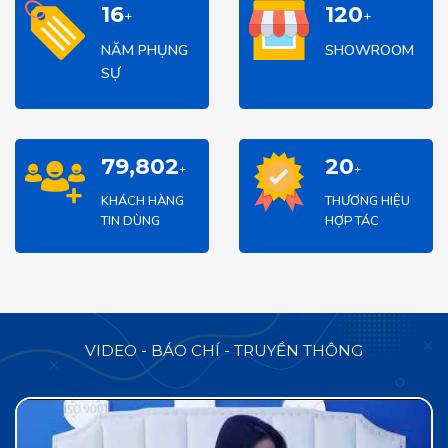
16
120
+
+
NĂM PHỤNG
SHOWROOM
SỰ
80,000
20
+
+
KHÁCH HÀNG
THƯƠNG HIỆU
TIN DÙNG
HỢP TÁC
VIDEO - BÁO CHÍ - TRUYỀN THÔNG