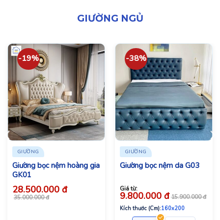
GIƯỜNG NGỦ
-19%
-38%
GIƯỜNG
GIƯỜNG
Giường bọc nệm hoàng gia
Giường bọc nệm da G03
GK01
28.500.000
đ
Giá từ:
9.800.000
đ
Giá
Giá
15.900.000
đ
35.000.000
đ
bán:
gốc:
28.500.000 đ.
35.000.000 đ.
Kích thước (Cm):
160x200