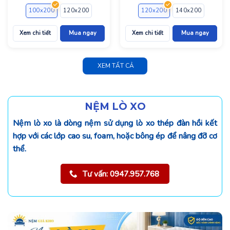
100x200
120x200
140x200
160x200
120x200
180x200
140x200
200x200
160x2
Xem chi tiết
Mua ngay
Xem chi tiết
Mua ngay
XEM TẤT CẢ
NỆM LÒ XO
Nệm lò xo là dòng nệm sử dụng lò xo thép đàn hồi kết
hợp với các lớp cao su, foam, hoặc bông ép để nâng đỡ cơ
thể.
Tư vấn: 0947.957.768