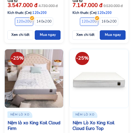
Giá từ:
Giá từ:
3.547.000
đ
7.147.000
đ
4.730.000
đ
9.530.000
đ
Kích thước (Cm):
120x200
Kích thước (Cm):
120x200
120x200
140x200
160x200
180x200
120x200
160x200
180x2
Xem chi tiết
Mua ngay
Xem chi tiết
Mua ngay
-25%
-25%
NỆM LÒ XO
NỆM LÒ XO
Nệm lò xo King Koil Cloud
Nệm Lò Xo King Koil
Firm
Cloud Euro Top