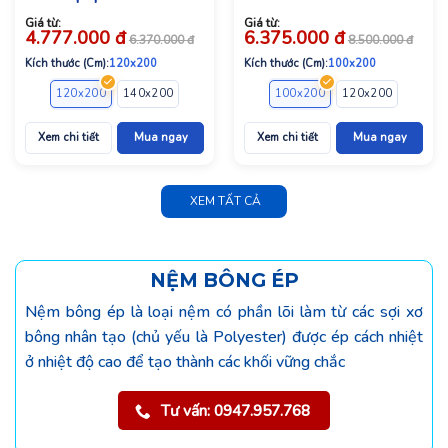
Giá từ:
Giá từ:
4.777.000
đ
6.375.000
đ
6.370.000
đ
8.500.000
đ
Kích thước (Cm):
120x200
Kích thước (Cm):
100x200
120x200
140x200
160x200
180x200
100x200
120x200
140x2
Xem chi tiết
Mua ngay
Xem chi tiết
Mua ngay
XEM TẤT CẢ
NỆM BÔNG ÉP
Nệm bông ép là loại nệm có phần lõi làm từ các sợi xơ
bông nhân tạo (chủ yếu là Polyester) được ép cách nhiệt
ở nhiệt độ cao để tạo thành các khối vững chắc
Tư vấn: 0947.957.768