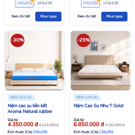
140x200
160x200
180x200
100x200
120x200
140x2
Xem chi tiết
Mua ngay
Xem chi tiết
Mua ngay
-30%
-25%
NỆM CAO SU
NỆM CAO SU
Nệm cao su liên kết
Nệm Cao Su Như Ý Gold
Aroma Natural rubber
Giá từ:
Giá từ:
4.350.000
đ
6.850.000
đ
6.214.000
đ
9.133.000
đ
Kích thước (Cm):
100x200
Kích thước (Cm):
120x200