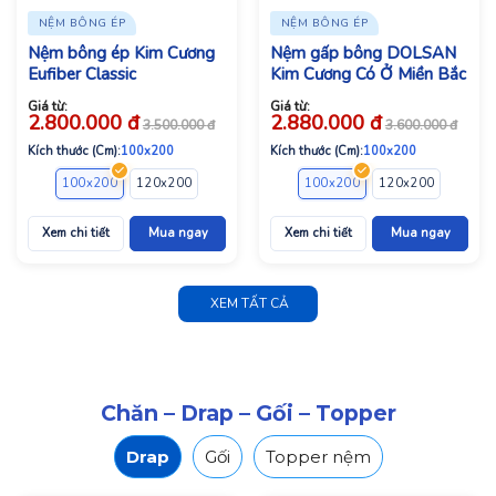
NỆM BÔNG ÉP
NỆM BÔNG ÉP
Nệm bông ép Kim Cương
Nệm gấp bông DOLSAN
Eufiber Classic
Kim Cương Có Ở Miền Bắc
Giá từ:
Giá từ:
2.800.000
đ
2.880.000
đ
3.500.000
đ
3.600.000
đ
Kích thước (Cm):
100x200
Kích thước (Cm):
100x200
100x200
120x200
140x200
160x200
100x200
180x200
120x200
140x2
Xem chi tiết
Mua ngay
Xem chi tiết
Mua ngay
XEM TẤT CẢ
Chăn – Drap – Gối – Topper
Drap
Gối
Topper nệm