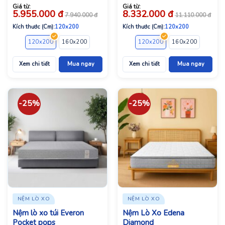
Giá từ:
Giá từ:
5.955.000
đ
8.332.000
đ
7.940.000
đ
11.110.000
đ
Kích thước (Cm):
120x200
Kích thước (Cm):
120x200
120x200
160x200
180x200
200x220
120x200
160x200
180x2
Xem chi tiết
Mua ngay
Xem chi tiết
Mua ngay
-25%
-25%
NỆM LÒ XO
NỆM LÒ XO
Nệm lò xo túi Everon
Nệm Lò Xo Edena
Pocket pops
Diamond