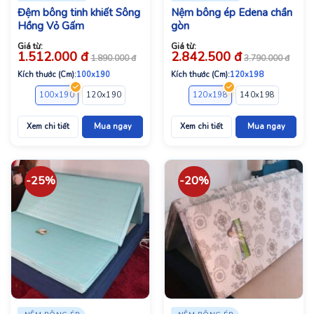
Đệm bông tinh khiết Sông
Nệm bông ép Edena chần
Hồng Vỏ Gấm
gòn
Giá từ:
Giá từ:
1.512.000
đ
2.842.500
đ
1.890.000
đ
3.790.000
đ
Kích thước (Cm):
100x190
Kích thước (Cm):
120x198
100x190
120x190
120x200
140x190
120x198
140x200
140x198
150x190
160x1
Xem chi tiết
Mua ngay
Xem chi tiết
Mua ngay
-25%
-20%