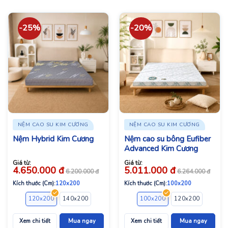
-25%
-20%
NỆM CAO SU KIM CƯƠNG
NỆM CAO SU KIM CƯƠNG
Nệm Hybrid Kim Cương
Nệm cao su bông Eufiber
Advanced Kim Cương
Giá từ:
Giá từ:
4.650.000
đ
5.011.000
đ
6.200.000
đ
6.264.000
đ
Kích thước (Cm):
120x200
Kích thước (Cm):
100x200
120x200
140x200
160x200
180x200
100x200
200x200
120x200
140x2
Xem chi tiết
Mua ngay
Xem chi tiết
Mua ngay