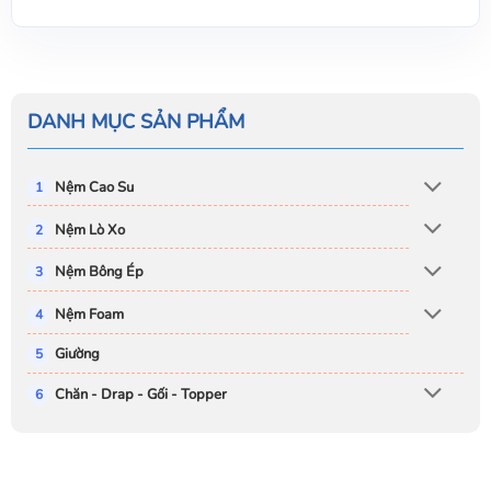
DANH MỤC SẢN PHẨM
Nệm Cao Su
Nệm Lò Xo
Nệm Bông Ép
Nệm Foam
Giường
Chăn - Drap - Gối - Topper