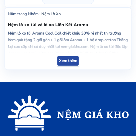
Nằm trong Nhóm :
Nệm Lò Xo
Nệm lò xo túi và lò xo Liên Kết Aroma
Nệm lò xo túi Aroma Cool Coil chiết khấu 30% rẻ nhất thị trường
kèm quà tặng 2 gối gòn + 1 gối ôm Aroma + 1 bộ drap cotton Thắng
Lợi cao cấp chỉ có duy nhất tại nemgiakho.com.
Nệm lò xo túi độc lập
Aroma size 1m6 x 2m cao 28cm có giá 5.950k tại Nệm Giá Kho.
Ngoài ra còn có dòng đệm lò xo liên kết Aroma cao 30cm size 1m6 x
Xem thêm
2m có giá 4.950k tại nemgiakho.com kèm bộ quà tặng 4 món. G
iao
hàng miễn phí tận nhà khu vực nội thành HCM.
Mức chiết khấu của nệm lò xo Aroma
Nệm lò xo túi Aroma Cooi Coil chiết khấu 30%
Nệm lò xo liên kết Aroma Perfect 4 viền chiết khấu 30%
Chất lượng Nệm lò xo túi Aroma Cool Coil
Nệm lò xo túi Aroma thật sự là một lựa chọn tốt cho những người có
nhu cầu tìm kiếm sự thoải mái và độ bền cao trong một chiếc nệm.
Dòng sản phẩm này được thiết kế với lò xo túi cao cấp, giúp giảm