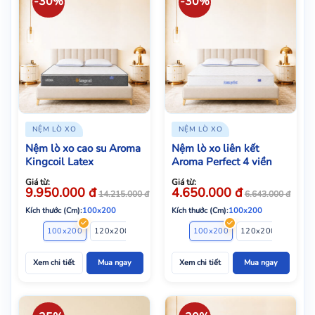
-30%
-30%
NỆM LÒ XO
NỆM LÒ XO
Nệm lò xo cao su Aroma
Nệm lò xo liên kết
Kingcoil Latex
Aroma Perfect 4 viền
Giá từ:
Giá từ:
9.950.000
đ
4.650.000
đ
14.215.000
đ
6.643.000
đ
Kích thước (Cm):
100x200
Kích thước (Cm):
100x200
100x200
120x200
140x200
160x200
100x200
180x200
120x200
200x20
140x2
Xem chi tiết
Mua ngay
Xem chi tiết
Mua ngay