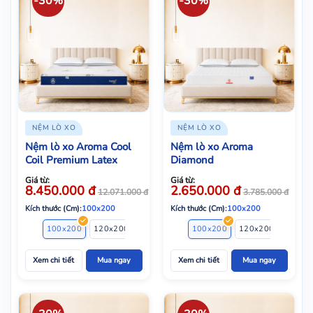
-30%
-30%
NỆM LÒ XO
NỆM LÒ XO
Nệm lò xo Aroma Cool
Nệm lò xo Aroma
Coil Premium Latex
Diamond
Giá từ:
Giá từ:
8.450.000
đ
2.650.000
đ
12.071.000
đ
3.785.000
đ
Kích thước (Cm):
100x200
Kích thước (Cm):
100x200
100x200
120x200
140x200
160x200
100x200
180x200
120x200
200x20
140x2
Xem chi tiết
Mua ngay
Xem chi tiết
Mua ngay