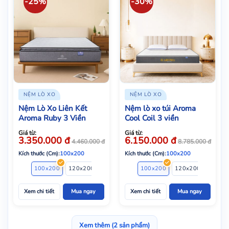
-25%
-30%
NỆM LÒ XO
NỆM LÒ XO
Nệm Lò Xo Liên Kết
Nệm lò xo túi Aroma
Aroma Ruby 3 Viền
Cool Coil 3 viền
Giá từ:
Giá từ:
3.350.000
đ
6.150.000
đ
4.460.000
đ
8.785.000
đ
Kích thước (Cm):
100x200
Kích thước (Cm):
100x200
100x200
120x200
140x200
160x200
100x200
180x200
120x200
200x20
140x2
Xem chi tiết
Mua ngay
Xem chi tiết
Mua ngay
Xem thêm (2 sản phẩm)