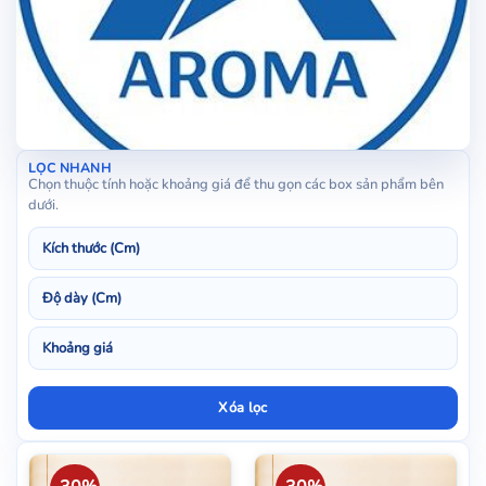
LỌC NHANH
Chọn thuộc tính hoặc khoảng giá để thu gọn các box sản phẩm bên
dưới.
Kích
thước
Độ
(Cm)
dày
Khoảng
(Cm)
giá
Xóa lọc