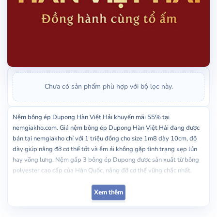
Chưa có sản phẩm phù hợp với bộ lọc này.
Nệm bông ép Dupong Hàn Việt Hải khuyến mãi 55% tại
nemgiakho.com. Giá nệm bông ép Dupong Hàn Việt Hải đang được
bán tại nemgiakho chỉ với 1 triệu đồng cho size 1m8 dày 10cm, độ
dày giúp nâng đỡ cơ thể tốt và êm ái không gặp tình trạng xẹp lún
hay võng lưng. Nệm gấp 3 bông ép Dupong được sản xuất từ bông
polyester cao cấp của Hàn Quốc, nâng đỡ cơ thể vững chắc nhất.
Nệm bông ép Dupong Hàn Việt Hải có tốt
Xem thêm
không?