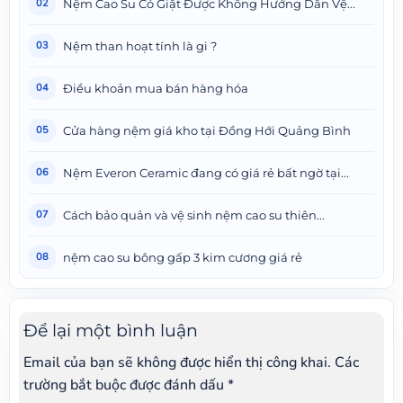
Nệm Cao Su Có Giặt Được Không Hướng Dẫn Vệ...
02
Nệm than hoạt tính là gi ?
03
Điều khoản mua bán hàng hóa
04
Cửa hàng nệm giá kho tại Đồng Hới Quảng Bình
05
Nệm Everon Ceramic đang có giá rẻ bất ngờ tại...
06
Cách bảo quản và vệ sinh nệm cao su thiên...
07
nệm cao su bông gấp 3 kim cương giá rẻ
08
Để lại một bình luận
Email của bạn sẽ không được hiển thị công khai.
Các
trường bắt buộc được đánh dấu
*