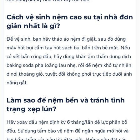
Cách vệ sinh nệm cao su tại nhà đơn
giản nhất là gì?
Để vệ sinh, bạn hãy tháo áo nệm đi giặt, sau đó dùng
máy hút bụi cầm tay hút sạch bụi bẩn trên bề mặt. Nếu
có vết bẩn cứng đầu, hãy dùng khăn ẩm thấm dung dịch
baking soda pha loãng lau nhẹ, rồi để nệm khô tự nhiên
ở nơi thoáng gió, tuyệt đối không phơi trực tiếp dưới ánh
nắng gắt.
Làm sao để nệm bền và tránh tình
trạng xẹp lún?
Hãy xoay đầu nệm định kỳ 6 tháng/lần để lực phân bổ
đều. Sử dụng tấm bảo vệ nệm để ngăn ngừa mồ hôi và
bụi bẩn thấm sâu vào lõi. Đặc biệt, không nên đặt các