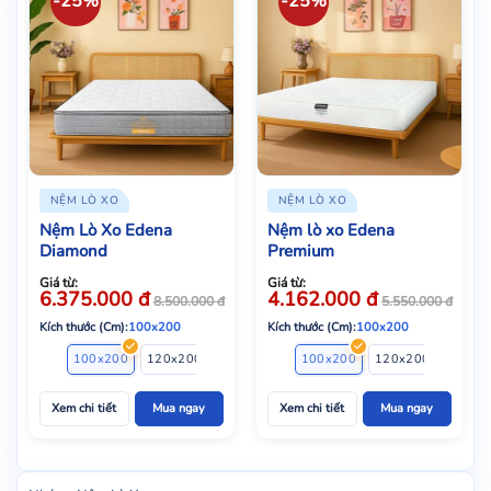
-25%
-25%
NỆM LÒ XO
NỆM LÒ XO
Nệm Lò Xo Edena
Nệm lò xo Edena
Diamond
Premium
Giá từ:
Giá từ:
6.375.000
đ
4.162.000
đ
8.500.000
đ
5.550.000
đ
Kích thước (Cm):
100x200
Kích thước (Cm):
100x200
100x200
120x200
140x200
160x200
100x200
180x200
120x200
200x22
140x2
Xem chi tiết
Mua ngay
Xem chi tiết
Mua ngay