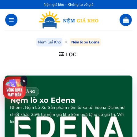
Bỏ
Nệm giá kho - Không lo về giá
qua
nội
dung
»
Nệm Giá Kho
Nệm lò xo Edena
LỌC
×
CỬA HÀNG
Nệm lò xo Edena
Nhóm : Nệm Lò Xo Sản phẩm nệm lò xo túi Edena Diamond
chiết khấu 25% tại nệm giá kho kèm quà tặng có giá trị. Với
kích...