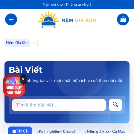
Bỏ
Nệm giá kho - Không lo về giá
qua
nội
dung
»
Nệm Giá Kho
Bài Viết
×
Cập nhật những bài viết mới nhất, hữu ích và dễ theo dõi mỗi
ngày.
Tìm
🔍
kiếm
bài
viết
▦
Tất Cả
○
Kinh nghiệm- Chia sẻ
○
Nệm giá kho - Cà Mau