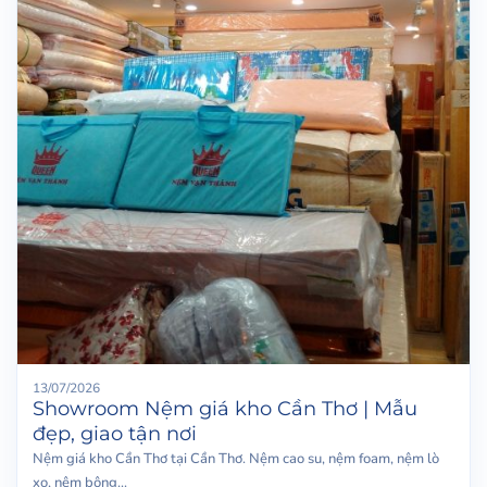
13/07/2026
Showroom Nệm giá kho Cần Thơ | Mẫu
đẹp, giao tận nơi
Nệm giá kho Cần Thơ tại Cần Thơ. Nệm cao su, nệm foam, nệm lò
xo, nệm bông...