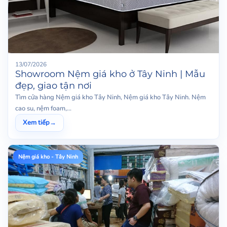
13/07/2026
Showroom Nệm giá kho ở Tây Ninh | Mẫu
đẹp, giao tận nơi
Tìm cửa hàng Nệm giá kho Tây Ninh, Nệm giá kho Tây Ninh. Nệm
cao su, nệm foam,...
Xem tiếp
→
Nệm giá kho - Tây Ninh