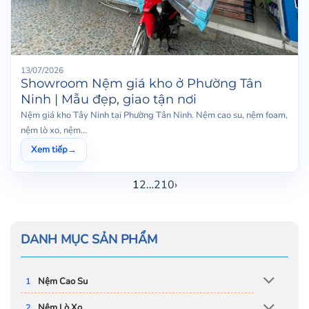
13/07/2026
Showroom Nệm giá kho ở Phường Tân
Ninh | Mẫu đẹp, giao tận nơi
Nệm giá kho Tây Ninh tại Phường Tân Ninh. Nệm cao su, nệm foam,
nệm lò xo, nệm...
Xem tiếp
→
1
2
…
210
›
DANH MỤC SẢN PHẨM
Nệm Cao Su
Nệm Lò Xo