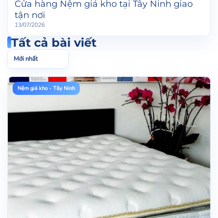
Cửa hàng Nệm giá kho tại Tây Ninh giao
tận nơi
13/07/2026
Tất cả bài viết
Sắp
xếp
bài
viết
Nệm giá kho - Tây Ninh