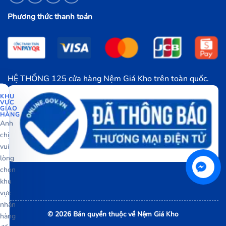
Phương thức thanh toán
HỆ THỐNG 125 cửa hàng Nệm Giá Kho trên toàn quốc.
KHU
VỰC
GIAO
HÀNG
Anh
chị
vui
lòng
chọn
khu
vực
nhận
© 2026 Bản quyền thuộc về Nệm Giá Kho
hàng