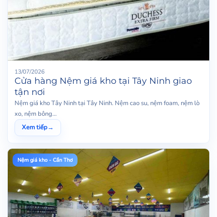
13/07/2026
Cửa hàng Nệm giá kho tại Tây Ninh giao
tận nơi
Nệm giá kho Tây Ninh tại Tây Ninh. Nệm cao su, nệm foam, nệm lò
xo, nệm bông...
Xem tiếp
→
Nệm giá kho - Cần Thơ