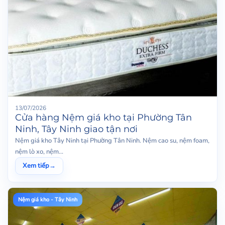
13/07/2026
Cửa hàng Nệm giá kho tại Phường Tân
Ninh, Tây Ninh giao tận nơi
Nệm giá kho Tây Ninh tại Phường Tân Ninh. Nệm cao su, nệm foam,
nệm lò xo, nệm...
Xem tiếp
→
Nệm giá kho - Tây Ninh