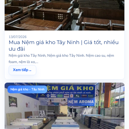
13/07/2026
Mua Nệm giá kho Tây Ninh | Giá tốt, nhiều
ưu đãi
Nệm giá kho Tây Ninh, Nệm giá kho Tây Ninh. Nệm cao su, nệm
foam, nệm lò xo,...
Xem tiếp
→
Nệm giá kho - Tây Ninh