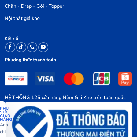
Chăn - Drap - Gối - Topper
Nội thất giá kho
Kết nối
Phương thức thanh toán
HỆ THỐNG 125 cửa hàng Nệm Giá Kho trên toàn quốc.
KHU
VỰC
GIAO
HÀNG
Anh
chị