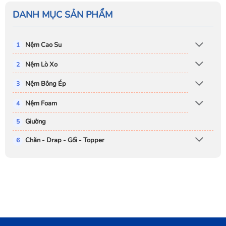
DANH MỤC SẢN PHẨM
Nệm Cao Su
Nệm Lò Xo
Nệm Bông Ép
Nệm Foam
Giường
Chăn - Drap - Gối - Topper