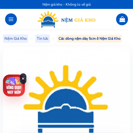
Bỏ
Nệm giá kho - Không lo về giá
qua
nội
dung
Nệm Giá Kho
»
Tin tức
»
Các dòng nệm dày 5cm ở Nệm Giá Kho
×