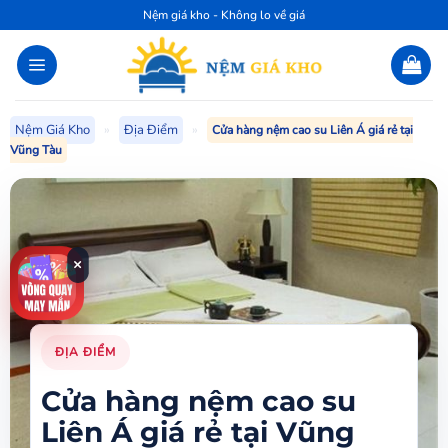
Bỏ
Nệm giá kho - Không lo về giá
qua
nội
dung
Nệm Giá Kho
»
Địa Điểm
»
Cửa hàng nệm cao su Liên Á giá rẻ tại
Vũng Tàu
×
ĐỊA ĐIỂM
Cửa hàng nệm cao su
Liên Á giá rẻ tại Vũng