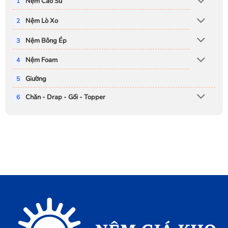
Nệm Cao Su
Nệm Lò Xo
Nệm Bông Ép
Nệm Foam
Giường
Chăn - Drap - Gối - Topper