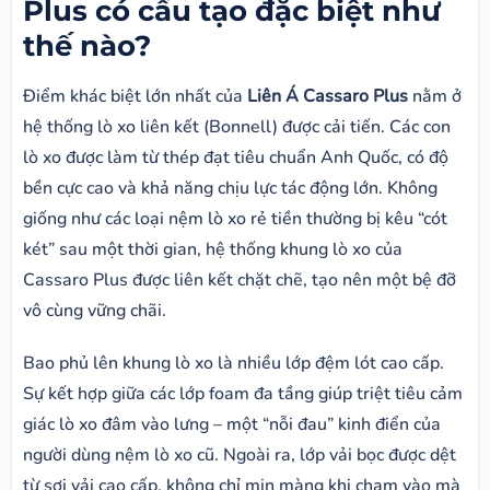
Plus có cấu tạo đặc biệt như
thế nào?
Điểm khác biệt lớn nhất của
Liên Á Cassaro Plus
nằm ở
hệ thống lò xo liên kết (Bonnell) được cải tiến. Các con
lò xo được làm từ thép đạt tiêu chuẩn Anh Quốc, có độ
bền cực cao và khả năng chịu lực tác động lớn. Không
giống như các loại nệm lò xo rẻ tiền thường bị kêu “cót
két” sau một thời gian, hệ thống khung lò xo của
Cassaro Plus được liên kết chặt chẽ, tạo nên một bệ đỡ
vô cùng vững chãi.
Bao phủ lên khung lò xo là nhiều lớp đệm lót cao cấp.
Sự kết hợp giữa các lớp foam đa tầng giúp triệt tiêu cảm
giác lò xo đâm vào lưng – một “nỗi đau” kinh điển của
người dùng nệm lò xo cũ. Ngoài ra, lớp vải bọc được dệt
từ sợi vải cao cấp, không chỉ mịn màng khi chạm vào mà