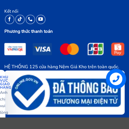
Kết nối
Phương thức thanh toán
HỆ THỐNG 125 cửa hàng Nệm Giá Kho trên toàn quốc.
KHU
VỰC
GIAO
Liên hệ
HÀNG
Anh
chị
vui
lòng
chọn
khu