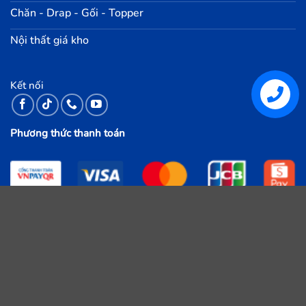
Chăn - Drap - Gối - Topper
Nội thất giá kho
Kết nối
Phương thức thanh toán
HỆ THỐNG 125 cửa hàng Nệm Giá Kho trên toàn quốc.
KHU
VỰC
GIAO
HÀNG
Anh
chị