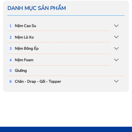
DANH MỤC SẢN PHẨM
Nệm Cao Su
Nệm Lò Xo
Nệm Bông Ép
Nệm Foam
Giường
Chăn - Drap - Gối - Topper