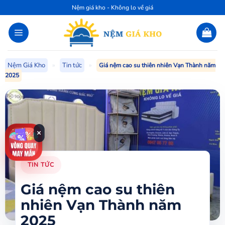
Bỏ
Nệm giá kho - Không lo về giá
qua
nội
dung
Nệm Giá Kho
»
Tin tức
»
Giá nệm cao su thiên nhiên Vạn Thành năm
2025
×
TIN TỨC
Giá nệm cao su thiên
nhiên Vạn Thành năm
2025