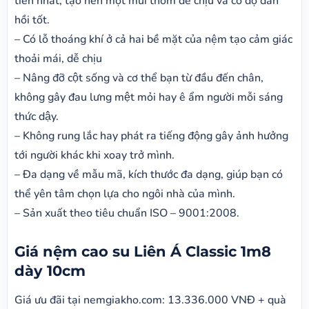
tiến nhất, tạo nên một mùi thơm dễ chịu và có độ đàn
hồi tốt.
– Có lỗ thoáng khí ở cả hai bề mặt của nệm tạo cảm giác
thoải mái, dễ chịu
– Nâng đỡ cột sống và cơ thể bạn từ đầu đến chân,
không gây đau lưng mệt mỏi hay ê ẩm người mỗi sáng
thức dậy.
–
Không rung lắc hay phát ra tiếng động gây ảnh hưởng
tới người khác khi xoay trở mình.
–
Đa dạng về mẫu mã, kích thước đa dạng, giúp bạn có
thể yên tâm chọn lựa cho ngôi nhà của mình.
–
Sản xuất theo tiêu chuẩn ISO – 9001:2008.
Giá nệm cao su Liên Á Classic 1m8
dày 10cm
Giá ưu đãi tại nemgiakho.com:
13.336.000 VNĐ + quà