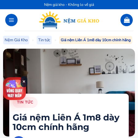
Bỏ
Nệm giá kho - Không lo về giá
qua
nội
dung
Nệm Giá Kho
»
Tin tức
»
Giá nệm Liên Á 1m8 dày 10cm chính hãng
×
TIN TỨC
Giá nệm Liên Á 1m8 dày
10cm chính hãng