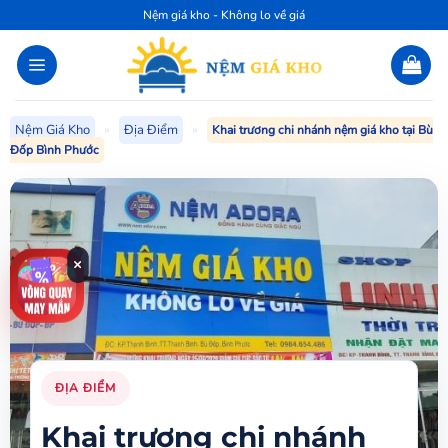
Bỏ
Nệm giá kho - Không lo về giá
qua
nội
dung
Nệm Giá Kho
»
Địa Điểm
»
Khai trương chi nhánh nệm giá kho tại Bù
Đốp Bình Phước
×
ĐỊA ĐIỂM
Khai trương chi nhánh