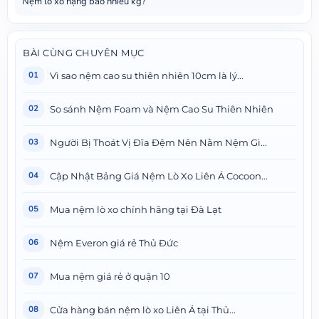
Nệm lò xo nặng bao nhiêu kg?
BÀI CÙNG CHUYÊN MỤC
Vì sao nệm cao su thiên nhiên 10cm là lý...
01
So sánh Nệm Foam và Nệm Cao Su Thiên Nhiên
02
Người Bị Thoát Vị Đĩa Đệm Nên Nằm Nệm Gì...
03
Cập Nhật Bảng Giá Nệm Lò Xo Liên Á Cocoon...
04
Mua nệm lò xo chính hãng tại Đà Lạt
05
Nệm Everon giá rẻ Thủ Đức
06
Mua nệm giá rẻ ở quận 10
07
Cửa hàng bán nệm lò xo Liên Á tại Thủ...
08