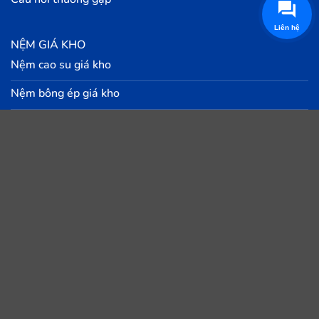
Liên hệ
NỆM GIÁ KHO
Nệm cao su giá kho
Nệm bông ép giá kho
Nệm lò xo giá kho
Nệm Foam giá kho
Giường ngủ giá rẻ
Chăn - Drap - Gối - Topper
Nội thất giá kho
Kết nối