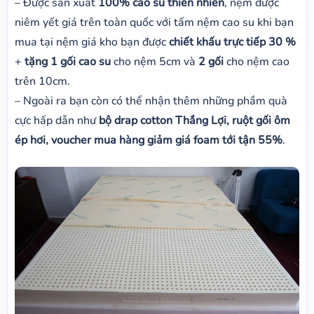
– Được sản xuất
100% cao su thiên nhiên
, nệm được
niêm yết giá trên toàn quốc với tấm nệm cao su khi bạn
mua tại nệm giá kho bạn được
chiết khấu trực tiếp 30 %
+
tặng 1 gối cao su
cho nệm 5cm và
2 gối
cho nệm cao
trên 10cm.
– Ngoài ra bạn còn có thể nhận thêm những phầm quà
cực hấp dẫn như
bộ drap cotton Thắng Lợi, ruột gối ôm
ép hơi, voucher mua hàng giảm giá foam tới tận 55%
.