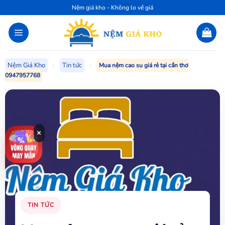
Bỏ
Nệm giá kho - Không lo về giá
qua
nội
dung
Nệm Giá Kho
»
Tin tức
»
Mua nệm cao su giá rẻ tại cần thơ
0947957768
×
TIN TỨC