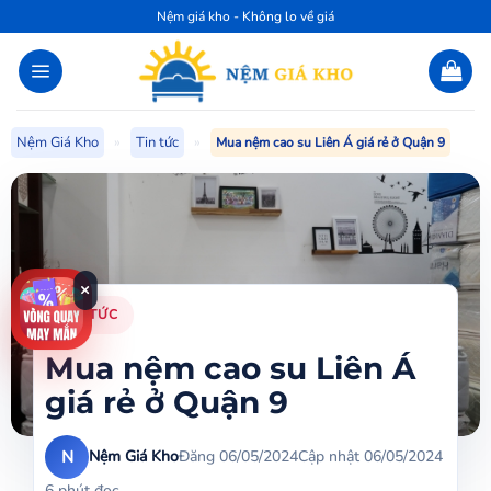
Bỏ
Nệm giá kho - Không lo về giá
qua
nội
dung
Nệm Giá Kho
»
Tin tức
»
Mua nệm cao su Liên Á giá rẻ ở Quận 9
×
TIN TỨC
Mua nệm cao su Liên Á
giá rẻ ở Quận 9
N
Nệm Giá Kho
Đăng 06/05/2024
Cập nhật 06/05/2024
6 phút đọc