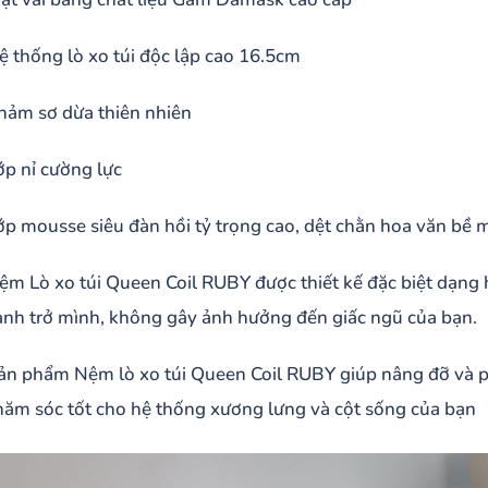
ệ thống lò xo túi độc lập cao 16.5cm
hảm sơ dừa thiên nhiên
ớp nỉ cường lực
ớp mousse siêu đàn hồi tỷ trọng cao, dệt chằn hoa văn bề 
ệm Lò xo túi Queen Coil RUBY được thiết kế đặc biệt dạng 
ạnh trở mình, không gây ảnh hưởng đến giấc ngũ của bạn.
ản phẩm Nệm lò xo túi Queen Coil RUBY giúp nâng đỡ và ph
hăm sóc tốt cho hệ thống xương lưng và cột sống của bạn ​