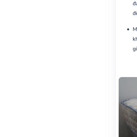
đ
đ
M
k
g