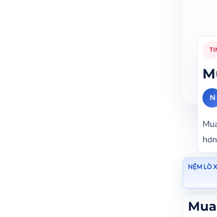
TI
M
N
Mua
hơn
NỆM LÒ 
Mua 
Mua