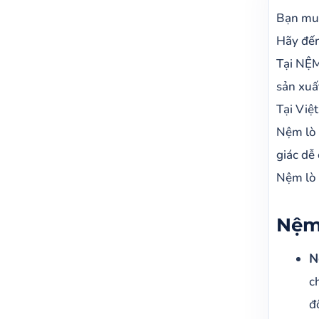
Nệm 
Bạn muố
Nệm 
Hãy đến
Nệm 
Tại NỆM
NỆM 
sản xuấ
NỆM 
Tại Việ
Nệm 
Nệm lò 
giác dễ 
Đặc t
Nệm lò 
Nệm
N
c
đ