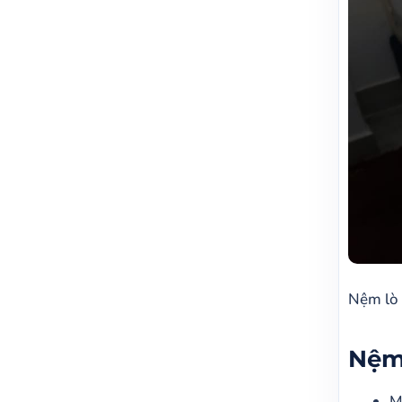
Nệm lò 
Nệm
M