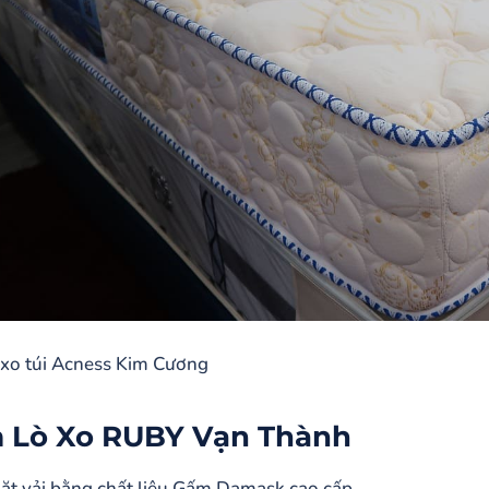
xo túi Acness Kim Cương
 Lò Xo RUBY Vạn Thành
ặt vải bằng chất liệu Gấm Damask cao cấp