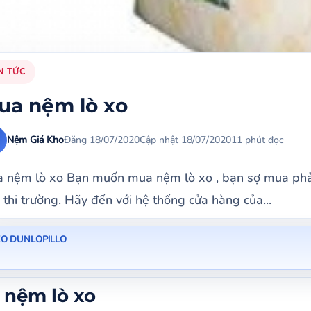
N TỨC
ua nệm lò xo
Nệm Giá Kho
Đăng 18/07/2020
Cập nhật 18/07/2020
11 phút đọc
 nệm lò xo Bạn muốn mua nệm lò xo , bạn sợ mua phải 
 thi trường. Hãy đến với hệ thống cửa hàng của...
XO DUNLOPILLO
nệm lò xo
 nệm lò xo