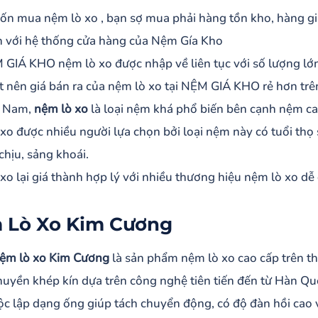
Lò Xo Kim Cương
n mua nệm lò xo , bạn sợ mua phải hàng tồn kho, hàng giả
Lò Xo RUBY Vạn Thành
 với hệ thống cửa hàng của Nệm Gía Kho
lò Xo Liên Á
 GIÁ KHO nệm lò xo được nhập về liên tục với số lượng lớ
LÒ XO DUNLOPILLO
t nên giá bán ra của nệm lò xo tại NỆM GIÁ KHO rẻ hơn trên
LÒ XO HÀN VIỆT HẢI
t Nam,
nệm lò xo
là loại nệm khá phổ biến bên cạnh nệm c
Lò Xo Edena Diamond
xo được nhiều người lựa chọn bởi loại nệm này có tuổi thọ
chịu, sảng khoái.
ính nổi bật của nệm lò xo
xo lại giá thành hợp lý với nhiều thương hiệu nệm lò xo dễ
 Lò Xo Kim Cương
ệm lò xo Kim Cương
là sản phẩm nệm lò xo cao cấp trên th
huyền khép kín dựa trên công nghệ tiên tiến đến từ Hàn Qu
ộc lập dạng ống giúp tách chuyển động, có độ đàn hồi cao v