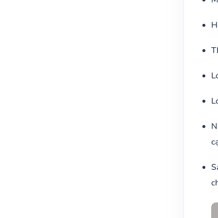
H
T
L
L
N
c
S
c