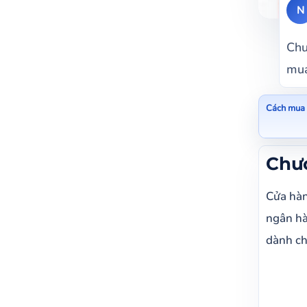
N
Chư
mua
Cách mua 
Chươn
Chươ
Cách 
Cửa hàn
Một s
ngân hà
Mua n
dành ch
N
N
Mua n