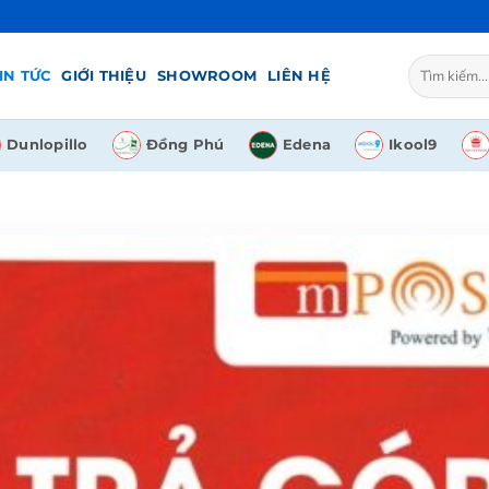
Tìm
IN TỨC
GIỚI THIỆU
SHOWROOM
LIÊN HỆ
kiếm:
Dunlopillo
Đồng Phú
Edena
Ikool9