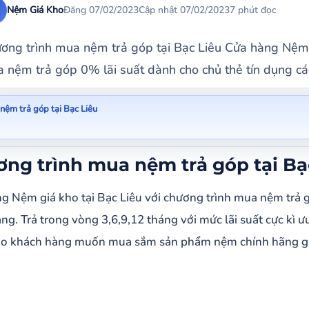
Nệm Giá Kho
Đăng 07/02/2023
Cập nhật 07/02/2023
7 phút đọc
ơng trình mua nệm trả góp tại Bạc Liêu Cửa hàng Nệm g
 nệm trả góp 0% lãi suất dành cho chủ thẻ tín dụng các
nệm trả góp tại Bạc Liêu
g trình mua nệm trả góp tại Bạc Liêu
ng trình mua nệm trả góp tại Bạ
mua nệm trả góp tại Bạc Liêu
g Nệm giá kho tại Bạc Liêu với chương trình mua nệm trả g
ố sản phẩm nệm trả góp nên mua tại Bạc Liêu
ng. Trả trong vòng 3,6,9,12 tháng với mức lãi suất cực kì ư
ệm cao su trả góp tại Bạc Liêu
o khách hàng muốn mua sắm sản phẩm nệm chính hãng giá, 
ệm cao su thiên nhiên AROMA Latex
ệm cao su foam AROMA Latex
ệm lò xo trả góp tại Bạc Liêu