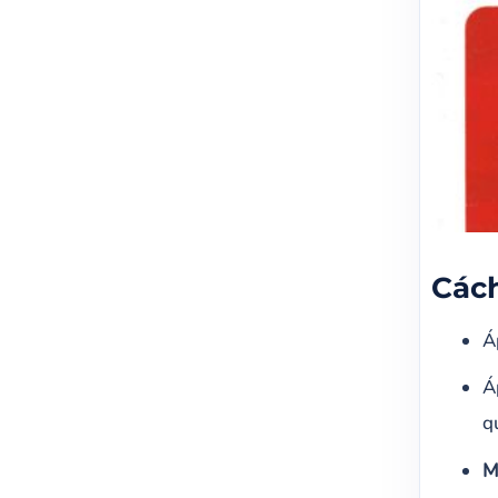
Cách
Á
Á
q
M