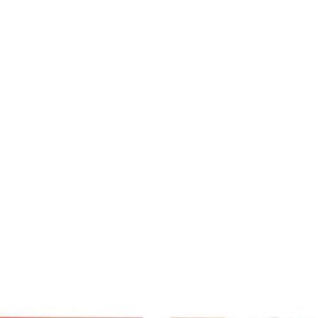
ệm lò xo túi AROMA Cool Coil
ệm lò xo Ruby Hàn Việt Hải