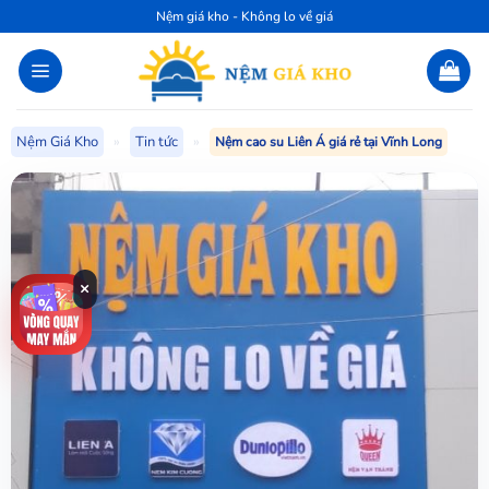
Bỏ
Nệm giá kho - Không lo về giá
qua
nội
dung
Nệm Giá Kho
»
Tin tức
»
Nệm cao su Liên Á giá rẻ tại Vĩnh Long
×