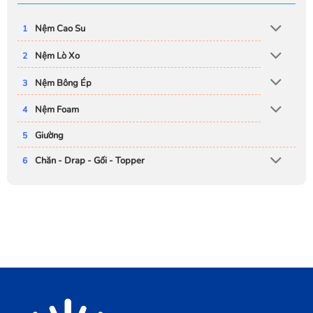
Nệm Cao Su
Nệm Lò Xo
Nệm Bông Ép
Nệm Foam
Giường
Chăn - Drap - Gối - Topper