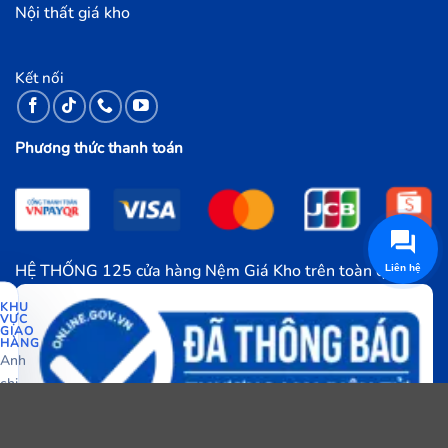
Nội thất giá kho
Kết nối
Phương thức thanh toán
HỆ THỐNG 125 cửa hàng Nệm Giá Kho trên toàn quốc.
Liên hệ
KHU
VỰC
GIAO
HÀNG
Anh
chị
vui
lòng