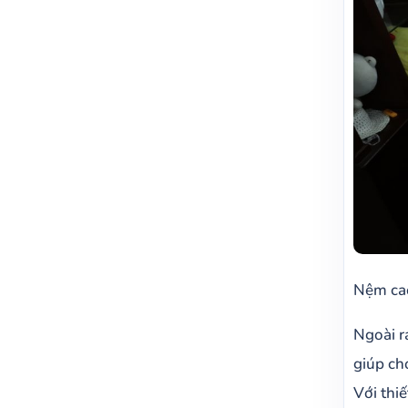
Nệm ca
Ngoài r
giúp ch
Với thi