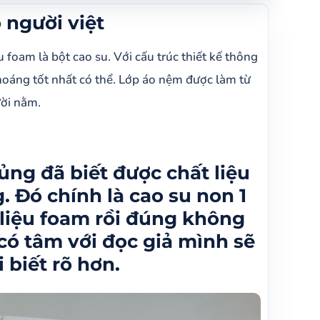
người việt
ược chất liệu chiếc nệm aroma là gì rồi đúng không. Đó
đúng không nào, nhưng mình là 1 người rất tốt và có tâm
oam là bột cao su. Với cấu trúc thiết kế thông
hoáng tốt nhất có thể. Lớp áo nệm được làm từ
ười nằm.
ủng đã biết được chất liệu
. Đó chính là cao su non 1
 liệu foam rồi đúng không
 có tâm với đọc giả mình sẽ
 biết rõ hơn.