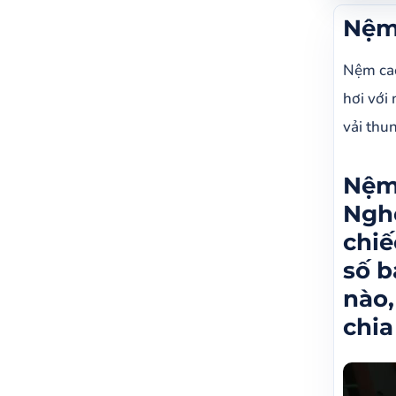
Nệm 
Nệm
Nệm f
chính
Nệm cao
với đ
hơi với
Đ
vải thu
Ư
h
Nệm 
T
Nghe
chiế
Chất
số b
Mức 
nào,
Nệm 
chia
Nệm 
Bảng 