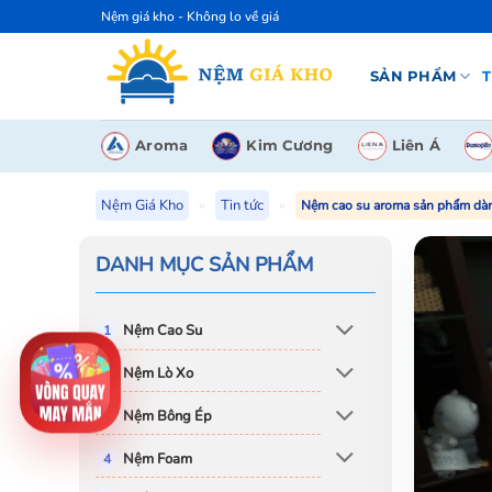
Bỏ
Nệm giá kho - Không lo về giá
qua
nội
SẢN PHẨM
T
dung
Aroma
Kim Cương
Liên Á
Nệm Giá Kho
»
Tin tức
»
Nệm cao su aroma sản phẩm dành
DANH MỤC SẢN PHẨM
Nệm Cao Su
Nệm Lò Xo
Nệm Bông Ép
Nệm Foam