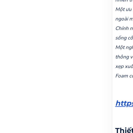
Một ưu 
ngoài m
Chính n
sống cổ
Một ngh
thông v
xẹp xuố
Foam có
http
Thiế