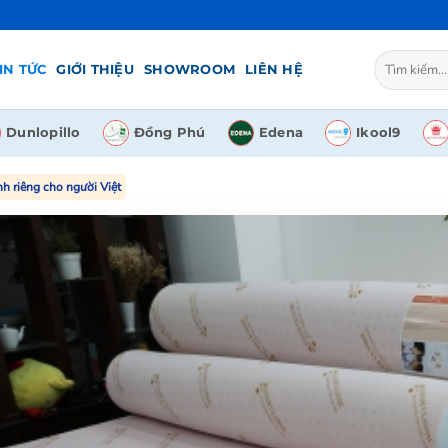
Tìm
IN TỨC
GIỚI THIỆU
SHOWROOM
LIÊN HỆ
kiếm:
Dunlopillo
Đồng Phú
Edena
Ikool9
 riêng cho người Việt