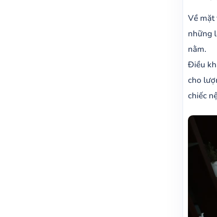
Về mặt 
những l
nằm.
Điều kh
cho lượ
chiếc n