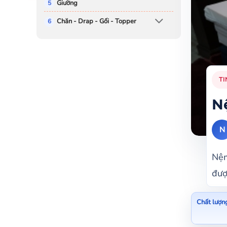
Giường
Chăn - Drap - Gối - Topper
TI
N
N
Nệm
đượ
Chất lượn