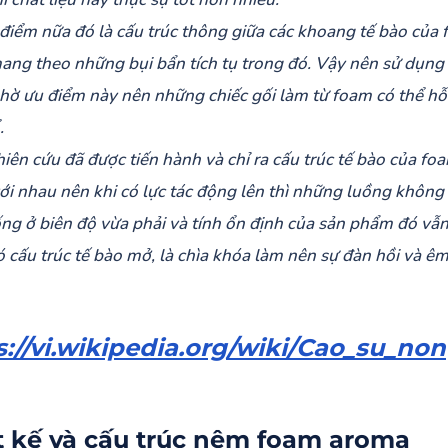
điểm nữa đó là cấu trúc thông giữa các khoang tế bào của 
ang theo những bụi bẩn tích tụ trong đó. Vậy nên sử dụng 
hờ ưu điểm này nên những chiếc gối làm từ foam có thể hỗ t
.
iên cứu đã được tiến hành và chỉ ra cấu trúc tế bào của f
ới nhau nên khi có lực tác động lên thì những luồng không 
ng ở biên độ vừa phải và tính ổn định của sản phẩm đó vẫn
 cấu trúc tế bào mở, là chìa khóa làm nên sự đàn hồi và êm 
s://vi.wikipedia.org/wiki/Cao_su_non
t kế và cấu trúc nệm foam aroma