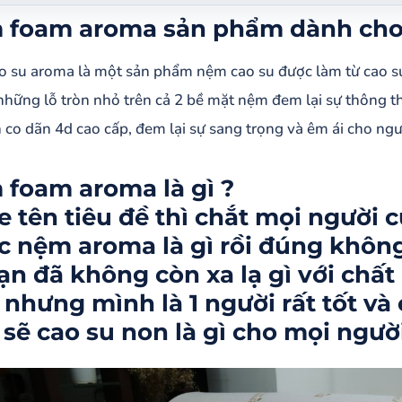
foam aroma sản phẩm dành cho người việt
 foam aroma sản phẩm dành cho 
oam aroma là gì ? Nghe tên tiêu đề thì chắt mọi người củng đã biết đ
 là cao su non 1 số bạn đã không còn xa lạ gì với chất liệu foam rồi 
 su aroma là một sản phẩm nệm cao su được làm từ cao su f
ọc giả mình sẽ chia sẽ cao su non là gì cho mọi người biết rõ hơn.
 những lỗ tròn nhỏ trên cả 2 bề mặt nệm đem lại sự thông t
ặc điểm của foam
n co dãn 4d cao cấp, đem lại sự sang trọng và êm ái cho ng
u điểm của foam
ttps://vi.wikipedia.org/wiki/Cao_su_non
foam aroma là gì ?
hiết kế và cấu trúc nệm foam aroma
 tên tiêu đề thì chắt mọi người c
c nệm aroma là gì rồi đúng không
 lượng nệm foam
ạn đã không còn xa lạ gì với chất
giá bán nệm foam aroma
 nhưng mình là 1 người rất tốt và
foam Hoạt Tính Aroma
 sẽ cao su non là gì cho mọi người
Foam hoạt tính Aroma
giá và chương trình khuyến mãi nệm Foam hoạt tính Aroma