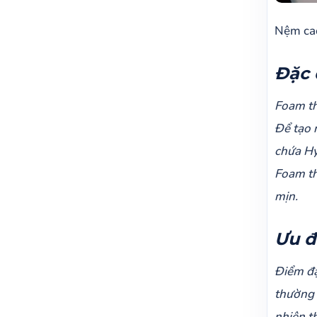
Nệm ca
Đặc 
Foam th
Để tạo 
chứa Hy
Foam th
mịn.
Ưu đ
Điểm đặ
thường 
nhiên th