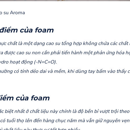
o su Aroma
điểm của foam
ực chất là một dạng cao su tổng hợp không chứa các chất
ra được cao su non cần phải tiến hành một phản ứng hóa họ
dro hoạt động (-N=C=O).
ường có tính dẻo dai và mềm, khi dùng tay bấm vào thấy 
iểm của foam
c biệt nhất ở chất liệu này chính là độ bền bỉ vượt trội th
có tuổi thọ lên đến hàng chục năm mà vẫn giữ nguyên vẹn c
ì chất liệu này thực sự tốt hơn nhiều.