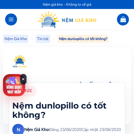
Bỏ
Nệm giá kho - Không lo về giá
qua
nội
dung
Nệm Giá Kho
»
Tin tức
»
Nệm dunlopillo có tốt không?
×
TIN TỨC
Nệm dunlopillo có tốt
không?
N
Nệm Giá Kho
Đăng 23/06/2020
Cập nhật 23/06/2020