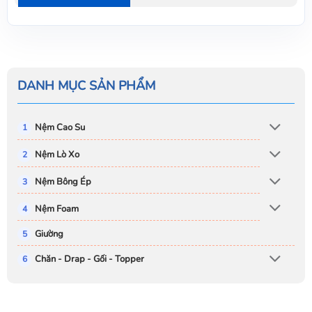
DANH MỤC SẢN PHẨM
Nệm Cao Su
Nệm Lò Xo
Nệm Bông Ép
Nệm Foam
Giường
Chăn - Drap - Gối - Topper