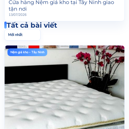
Cửa hàng Nệm giá kho tại Tây Ninh giao
tận nơi
13/07/2026
Tất cả bài viết
Sắp
xếp
bài
viết
Nệm giá kho - Tây Ninh