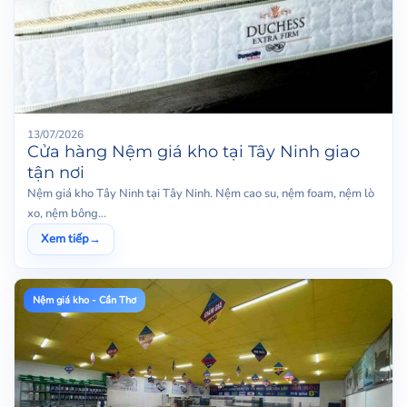
13/07/2026
Cửa hàng Nệm giá kho tại Tây Ninh giao
tận nơi
Nệm giá kho Tây Ninh tại Tây Ninh. Nệm cao su, nệm foam, nệm lò
xo, nệm bông...
Xem tiếp
→
Nệm giá kho - Cần Thơ