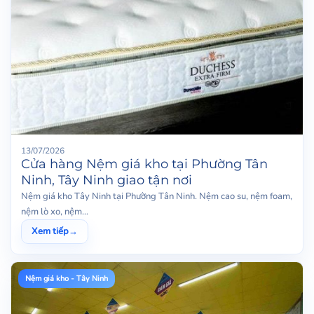
13/07/2026
Cửa hàng Nệm giá kho tại Phường Tân
Ninh, Tây Ninh giao tận nơi
Nệm giá kho Tây Ninh tại Phường Tân Ninh. Nệm cao su, nệm foam,
nệm lò xo, nệm...
Xem tiếp
→
Nệm giá kho - Tây Ninh