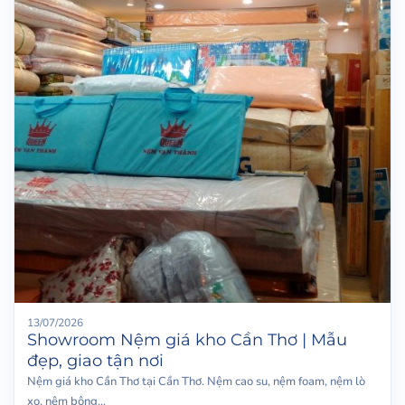
13/07/2026
Showroom Nệm giá kho Cần Thơ | Mẫu
đẹp, giao tận nơi
Nệm giá kho Cần Thơ tại Cần Thơ. Nệm cao su, nệm foam, nệm lò
xo, nệm bông...