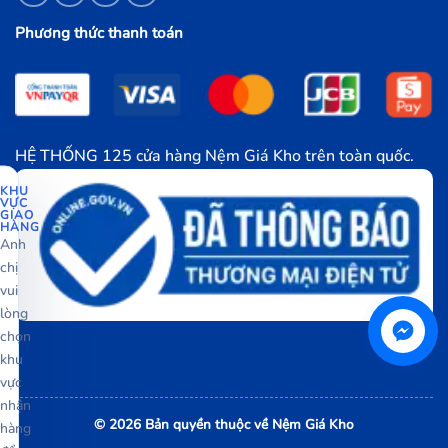
Phương thức thanh toán
HỆ THỐNG 125 cửa hàng Nệm Giá Kho trên toàn quốc.
KHU
VỰC
GIAO
HÀNG
Anh
chị
vui
lòng
chọn
khu
vực
nhận
© 2026 Bản quyền thuộc về Nệm Giá Kho
hàng