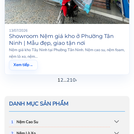
13/07/2026
Showroom Nệm giá kho ở Phường Tân
Ninh | Mẫu đẹp, giao tận nơi
Nệm giá kho Tây Ninh tại Phường Tân Ninh. Nệm cao su, nệm foam,
nệm lò xo, nệm...
Xem tiếp
→
1
2
…
210
›
DANH MỤC SẢN PHẨM
Nệm Cao Su
Nệm Lò Xo