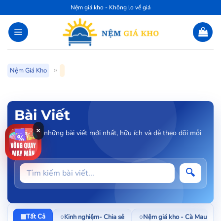
Bỏ
Nệm giá kho - Không lo về giá
qua
nội
dung
»
Nệm Giá Kho
Bài Viết
×
Cập nhật những bài viết mới nhất, hữu ích và dễ theo dõi mỗi
ngày.
Tìm
🔍
kiếm
bài
viết
▦
Tất Cả
○
Kinh nghiệm- Chia sẻ
○
Nệm giá kho - Cà Mau