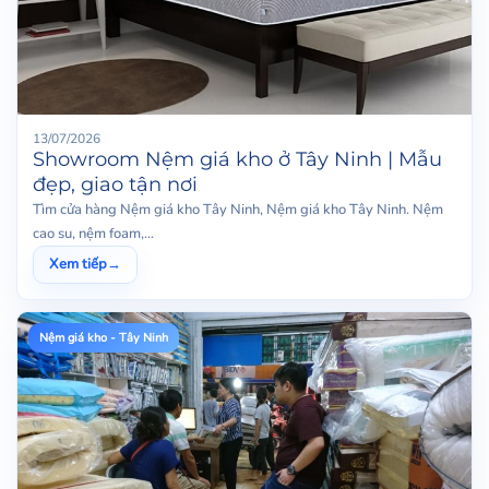
13/07/2026
Showroom Nệm giá kho ở Tây Ninh | Mẫu
đẹp, giao tận nơi
Tìm cửa hàng Nệm giá kho Tây Ninh, Nệm giá kho Tây Ninh. Nệm
cao su, nệm foam,...
Xem tiếp
→
Nệm giá kho - Tây Ninh