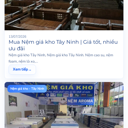
13/07/2026
Mua Nệm giá kho Tây Ninh | Giá tốt, nhiều
ưu đãi
Nệm giá kho Tây Ninh, Nệm giá kho Tây Ninh. Nệm cao su, nệm
foam, nệm lò xo,...
Xem tiếp
→
Nệm giá kho - Tây Ninh