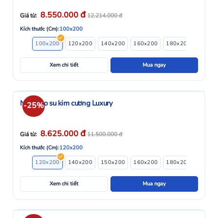
đ
8.550.000
Giá từ:
12.214.000
đ
Kích thước (Cm):
100x200
100x200
120x200
140x200
160x200
180x200
200x2
Xem chi tiết
Mua ngay
Nệm cao su kim cương Luxury
-25%
đ
8.625.000
Giá từ:
11.500.000
đ
Kích thước (Cm):
120x200
120x200
140x200
150x200
160x200
180x200
200x2
Xem chi tiết
Mua ngay