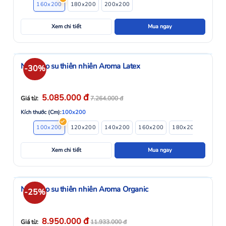
160x200
180x200
200x200
Xem chi tiết
Mua ngay
Nệm cao su thiên nhiên Aroma Latex
-30%
đ
5.085.000
Giá từ:
7.264.000
đ
Kích thước (Cm):
100x200
100x200
120x200
140x200
160x200
180x200
200x2
Xem chi tiết
Mua ngay
Nệm cao su thiên nhiên Aroma Organic
-25%
đ
8.950.000
Giá từ:
11.933.000
đ