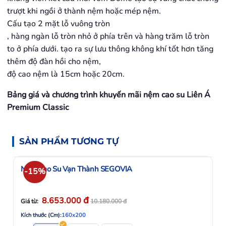
trượt khi ngồi ở thành nệm hoặc mép nệm.
Cấu tạo 2 mặt lỗ vuông tròn
, hàng ngàn lỗ tròn nhỏ ở phía trên và hàng trăm lỗ tròn
to ở phía dưới. tạo ra sự lưu thông không khí tốt hơn tăng
thêm độ đàn hồi cho nệm,
độ cao nệm là 15cm hoặc 20cm.
Bảng giá và chương trình khuyến mãi nệm cao su Liên Á
Premium Classic
SẢN PHẨM TƯƠNG TỰ
Nệm Cao Su Vạn Thành SEGOVIA
-15%
đ
8.653.000
Giá từ:
10.180.000
đ
Kích thước (Cm):
160x200