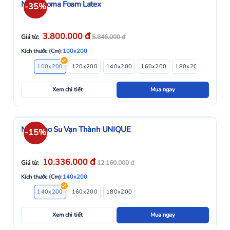
Nệm Aroma Foam Latex
-35%
đ
3.800.000
Giá từ:
5.846.000
đ
Kích thước (Cm):
100x200
100x200
120x200
140x200
160x200
180x200
200x2
Xem chi tiết
Mua ngay
Nệm Cao Su Vạn Thành UNIQUE
-15%
đ
10.336.000
Giá từ:
12.160.000
đ
Kích thước (Cm):
140x200
140x200
160x200
180x200
Xem chi tiết
Mua ngay