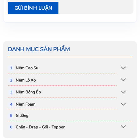
DANH MỤC SẢN PHẨM
Nệm Cao Su
Nệm Lò Xo
Nệm Bông Ép
Nệm Foam
Giường
Chăn - Drap - Gối - Topper