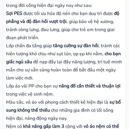
trong đời sống hiện đại ngày nay như sau:
Sợi PES
được tối ưu hóa độ nén cho bạn duy trì được
độ
phẳng và độ đàn hồi vượt trội
, giúp bảo vệ hệ xương,
tránh còng lưng, đau lưng, giúp cho trẻ em trong giai
đoạn phát triển.
Lớp chần đa tầng giúp
tăng cường sự đàn hồi
, tránh các
hiện tượng khó chịu như sụt lún, ọp ẹp khi nằm,
cho bạn
giấc ngủ sâu
để nạp đầy lại đầy năng lượng, trí tuệ minh
mẫn cho sự sẵn sàng hoàn toàn để bắt đầu một ngày
làm việc mới.
Lớp áo vải PP cho bạn sự
nâng đỡ cần thiết và thuận lợi
trong việc vệ sinh nệm.
Màu sắc, vỏ áo với phong cách thiết kế hiện đại là
sự bổ
sung không thể thiếu
cho những gia đình có lối sống
hiện đại, năng động ngày nay.
Nệm có
khả năng gấp làm 3
cộng với
vỏ áo nệm có thể