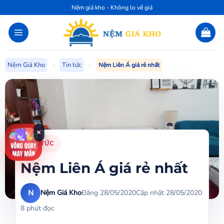
Bỏ
Nệm giá kho - Không lo về giá
qua
nội
dung
Nệm Giá Kho
»
Tin tức
»
Nệm Liên Á giá rẻ nhất
×
TIN TỨC
Nệm Liên Á giá rẻ nhất
N
Nệm Giá Kho
Đăng 28/05/2020
Cập nhật 28/05/2020
8 phút đọc