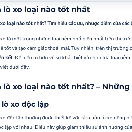
ò xo loại nào tốt nhất
lò xo loại nào tốt nhất
ò xo loại nào tốt nhất? – Những đặc điểm nổi bật
xo loại nào tốt nhất? Tìm hiểu các ưu, nhược điểm của các 
ệm lò xo độc lập
ệm lò xo liên kết
xo là một trong những loại nệm phổ biến nhất trên thị trư
 lưu ý khi chọn nệm lò xo
ể tốt và tạo cảm giác thoải mái. Tuy nhiên, trên thị trường 
ên kết
. Để hiểu rõ hơn về sự khác biệt và chọn lựa loại nệ
viết dưới đây.
lò xo loại nào tốt nhất? – Những
lò xo độc lập
xo độc lập thường được thiết kế với các cuộn lò xo riêng biệ
c lập với nhau. Điều này giúp giảm thiểu sự ảnh hưởng c