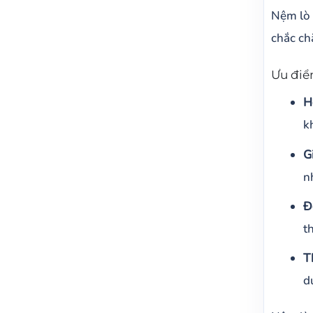
Nệm lò 
chắc ch
Ưu điểm
H
k
G
n
Đ
t
T
d