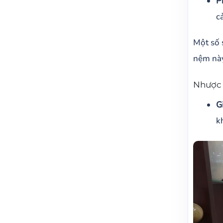
P
c
Một số 
nệm này
Nhược 
G
k