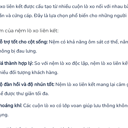
xo liên kết được cấu tạo từ nhiều cuộn lò xo nối với nhau 
ắn và cứng cáp. Đây là lựa chọn phổ biến cho những người 
 của nệm lò xo liên kết:
ỗ trợ tốt cho cột sống:
Nệm có khả năng ôm sát cơ thể, nâng
hông bị đau lưng.
iá thành hợp lý:
So với nệm lò xo độc lập, nệm lò xo liên kế
hiều đối tượng khách hàng.
ộ đàn hồi và độ nhún tốt:
Nệm lò xo liên kết mang lại cảm g
hể được thư giãn tối đa.
hoáng khí:
Các cuộn lò xo có lớp voan giúp lưu thông không 
ụng.