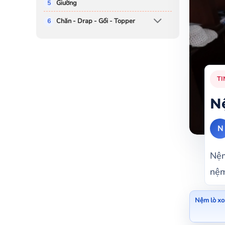
Giường
Chăn - Drap - Gối - Topper
TI
Nệ
N
Nệm
nệm
Nệm lò xo 