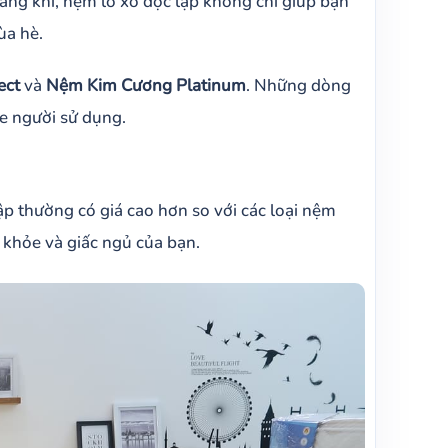
oáng khí, nệm lò xo độc lập không chỉ giúp bạn
ùa hè.
ect
và
Nệm Kim Cương Platinum
. Những dòng
ỏe người sử dụng.
ập thường có giá cao hơn so với các loại nệm
 khỏe và giấc ngủ của bạn.