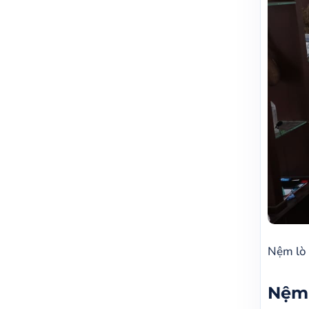
Nệm lò
Nệm 