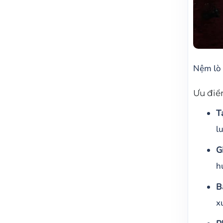
Nệm lò 
Ưu điể
T
l
G
h
B
x