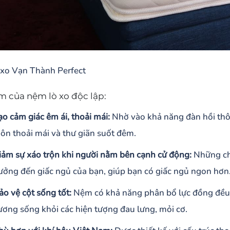
xo Vạn Thành Perfect
m của nệm lò xo độc lập:
ạo cảm giác êm ái, thoải mái:
Nhờ vào khả năng đàn hồi thôn
uôn thoải mái và thư giãn suốt đêm.
iảm sự xáo trộn khi người nằm bên cạnh cử động:
Những ch
ưởng đến giấc ngủ của bạn, giúp bạn có giấc ngủ ngon hơn
ảo vệ cột sống tốt:
Nệm có khả năng phân bổ lực đồng đều và
ương sống khỏi các hiện tượng đau lưng, mỏi cơ.