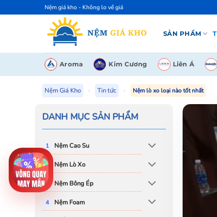
Bỏ
Nệm giá kho - Không lo về giá
qua
nội
SẢN PHẨM
T
dung
Aroma
Kim Cương
Liên Á
Nệm Giá Kho
»
Tin tức
»
Nệm lò xo loại nào tốt nhất
DANH MỤC SẢN PHẨM
Nệm Cao Su
Nệm Lò Xo
Nệm Bông Ép
Nệm Foam