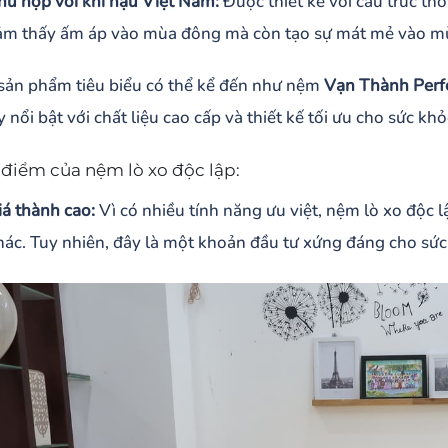
hù hợp với khí hậu Việt Nam:
Được thiết kế với cấu trúc th
ảm thấy ấm áp vào mùa đông mà còn tạo sự mát mẻ vào m
sản phẩm tiêu biểu có thể kể đến như nệm
Vạn Thành Perf
 nổi bật với chất liệu cao cấp và thiết kế tối ưu cho sức kh
điểm của nệm lò xo độc lập:
iá thành cao:
Vì có nhiều tính năng ưu việt, nệm lò xo độc l
hác. Tuy nhiên, đây là một khoản đầu tư xứng đáng cho sức