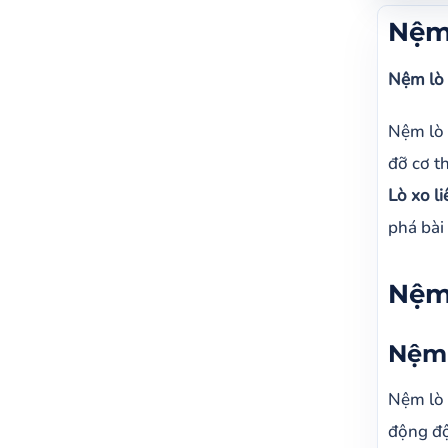
Nệm l
Nệm 
Nệm l
Nệm lò 
N
N
Nệm lò 
Những
đỡ cơ th
Lò xo li
phá bài 
Nệm 
Nệm 
Nệm lò 
động độ