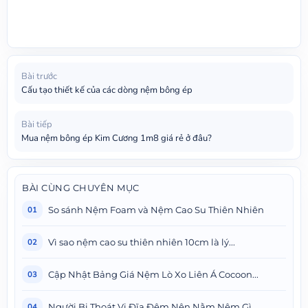
Bài trước
Cấu tạo thiết kế của các dòng nệm bông ép
Bài tiếp
Mua nệm bông ép Kim Cương 1m8 giá rẻ ở đâu?
BÀI CÙNG CHUYÊN MỤC
So sánh Nệm Foam và Nệm Cao Su Thiên Nhiên
01
Vì sao nệm cao su thiên nhiên 10cm là lý...
02
Cập Nhật Bảng Giá Nệm Lò Xo Liên Á Cocoon...
03
Người Bị Thoát Vị Đĩa Đệm Nên Nằm Nệm Gì...
04