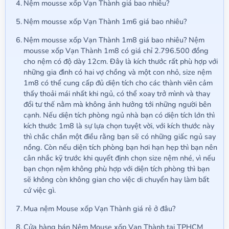
Nệm mousse xốp Vạn Thành giá bao nhiêu?
Nệm mousse xốp Vạn Thành 1m6 giá bao nhiêu?
Nệm mousse xốp Vạn Thành 1m8 giá bao nhiêu? Nệm
mousse xốp Vạn Thành 1m8 có giá chỉ 2.796.500 đồng
cho nệm có độ dày 12cm. Đây là kích thước rất phù hợp với
những gia đình có hai vợ chồng và một con nhỏ, size nệm
1m8 có thể cung cấp đủ diện tích cho các thành viên cảm
thấy thoải mái nhất khi ngủ, có thể xoay trở mình và thay
đổi tư thế nằm mà không ảnh hưởng tới những người bên
cạnh. Nếu diện tích phòng ngủ nhà bạn có diện tích lớn thì
kích thước 1m8 là sự lựa chọn tuyệt vời, với kích thước này
thì chắc chắn một điều rằng bạn sẽ có những giấc ngủ say
nồng. Còn nếu diện tích phòng bạn hơi hạn hẹp thì bạn nên
cân nhắc kỹ trước khi quyết định chọn size nệm nhé, vì nếu
bạn chọn nệm không phù hợp với diện tích phòng thì bạn
sẽ không còn không gian cho việc di chuyển hay làm bất
cứ việc gì.
Mua nệm Mouse xốp Vạn Thành giá rẻ ở đâu?
Cửa hàng bán Nệm Mouse xốp Vạn Thành tại TPHCM