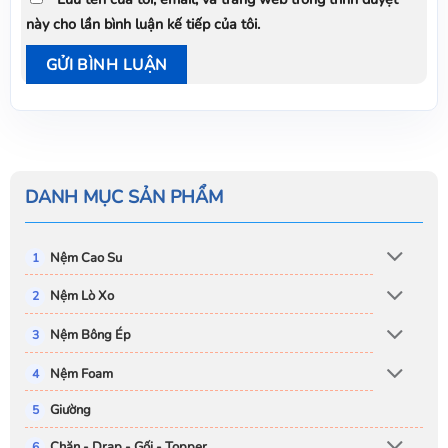
này cho lần bình luận kế tiếp của tôi.
DANH MỤC SẢN PHẨM
Nệm Cao Su
Nệm Lò Xo
Nệm Bông Ép
Nệm Foam
Giường
Chăn - Drap - Gối - Topper