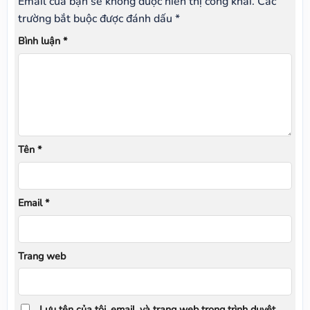
Email của bạn sẽ không được hiển thị công khai.
Các
trường bắt buộc được đánh dấu
*
Bình luận
*
Tên
*
Email
*
Trang web
Lưu tên của tôi, email, và trang web trong trình duyệt