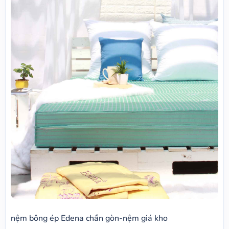
nệm bông ép Edena chần gòn-nệm giá kho