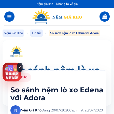
Bỏ
Nệm giá kho - Không lo về giá
qua
nội
dung
Nệm Giá Kho
»
Tin tức
»
So sánh nệm lò xo Edena với Adora
×
TIN TỨC
So sánh nệm lò xo Edena
với Adora
N
Nệm Giá Kho
Đăng 20/07/2020
Cập nhật 20/07/2020