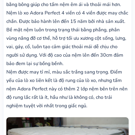
bằng bông giúp cho tấm nệm êm ái và thoải mái hơn.
Nệm lò xo Adora Perfect 4 viền có 4 viền được may chắc
chắn. Được bảo hành lên đến 15 năm bởi nhà sản xuất.
Bề mặt nệm luôn trong trạng thái bằng phẳng, phân
vùng nâng đỡ cơ thể, hỗ trợ tối ưu xương cột sống, lưng,
vai, gáy, cổ, luôn tạo cảm giác thoải mái dễ chịu cho
người sử dụng. Với độ cao của nệm lên đến 30cm đảm
bảo đem lại sự bồng bềnh.
Nệm được may tỉ mỉ, màu sắc trắng sang trọng. Điểm
yếu của lò xo liên kết là độ rung của lò xo, nhưng tấm
nệm Adora Perfect này có thêm 2 lớp nệm bên trên nên
độ rung lắc rất là ít, hầu như là không có, cho trải
nghiệm tuyệt vời nhất trong giấc ngủ.