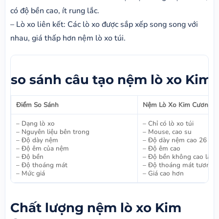
có độ bền cao, ít rung lắc.
– Lò xo liên kết: Các lò xo được sắp xếp song song với
nhau, giá thấp hơn nệm lò xo túi.
so sánh câu tạo nệm lò xo Kim
Điểm So Sánh
Nệm Lò Xo Kim Cương
– Dạng lò xo
– Chỉ có lò xo túi
– Nguyên liệu bên trong
– Mouse, cao su
– Độ dày nệm
– Độ dày nệm cao 26 – 
– Độ êm của nệm
– Độ êm cao
– Độ bền
– Độ bền không cao lắm
– Độ thoáng mát
– Độ thoáng mát tương đ
– Mức giá
– Giá cao hơn
Chất lượng nệm lò xo Kim