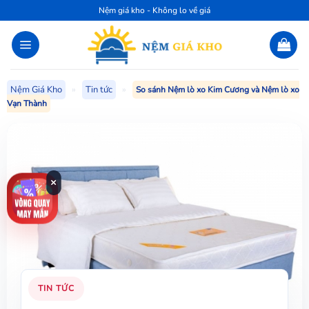
Bỏ
Nệm giá kho - Không lo về giá
qua
nội
dung
Nệm Giá Kho
»
Tin tức
»
So sánh Nệm lò xo Kim Cương và Nệm lò xo
Vạn Thành
×
TIN TỨC