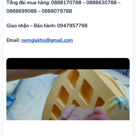
Tổng đài mua hàng: 0888170788 – 0888630788 –
0888699088 – 0888079788
Giao nhận – Bảo hành: 0947957768
Email:
nemgiakho@gmail.com