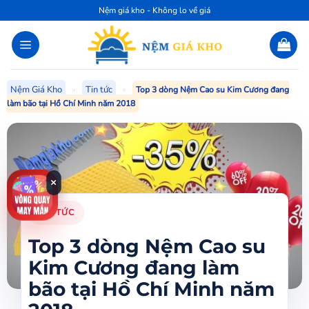
Bỏ
Nệm giá kho - Không lo về giá
qua
nội
dung
Nệm Giá Kho
»
Tin tức
»
Top 3 dòng Nệm Cao su Kim Cương đang
làm bão tại Hồ Chí Minh năm 2018
×
TIN TỨC
Top 3 dòng Nệm Cao su
Kim Cương đang làm
bão tại Hồ Chí Minh năm