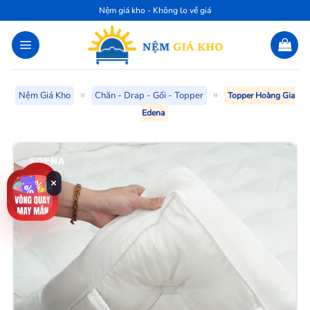
Bỏ
Nệm giá kho - Không lo về giá
qua
nội
dung
»
»
Nệm Giá Kho
Chăn - Drap - Gối - Topper
Topper Hoàng Gia
Edena
-15%
×