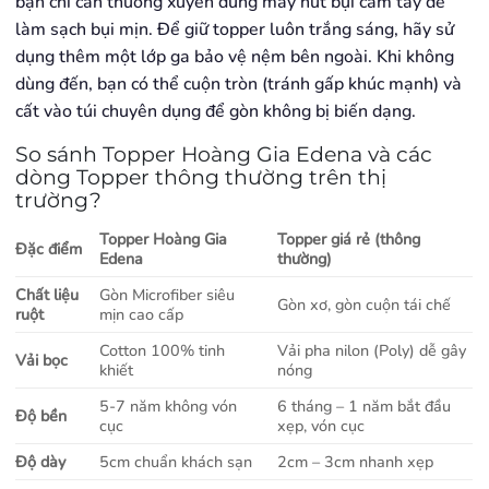
bạn chỉ cần thường xuyên dùng máy hút bụi cầm tay để
làm sạch bụi mịn. Để giữ topper luôn trắng sáng, hãy sử
dụng thêm một lớp ga bảo vệ nệm bên ngoài. Khi không
dùng đến, bạn có thể cuộn tròn (tránh gấp khúc mạnh) và
cất vào túi chuyên dụng để gòn không bị biến dạng.
So sánh Topper Hoàng Gia Edena và các
dòng Topper thông thường trên thị
trường?
Topper Hoàng Gia
Topper giá rẻ (thông
Đặc điểm
Edena
thường)
Chất liệu
Gòn Microfiber siêu
Gòn xơ, gòn cuộn tái chế
ruột
mịn cao cấp
Cotton 100% tinh
Vải pha nilon (Poly) dễ gây
Vải bọc
khiết
nóng
5-7 năm không vón
6 tháng – 1 năm bắt đầu
Độ bền
cục
xẹp, vón cục
Độ dày
5cm chuẩn khách sạn
2cm – 3cm nhanh xẹp