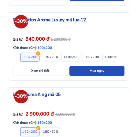
Drap Cotton Aroma Luxury mã lux-12
-30%
đ
840.000
Giá từ:
1.200.000
đ
Kích thước (Cm):
100x200
100x200
120x200
140x200
160x200
180x200
Xem chi tiết
Mua ngay
Drap Aroma King mã 05
-30%
đ
2.900.000
Giá từ:
4.150.000
đ
Kích thước (Cm):
160x200
160x200
180x200