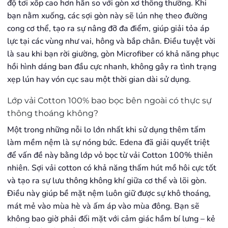
độ tơi xốp cao hơn hẳn so với gòn xơ thông thường. Khi
bạn nằm xuống, các sợi gòn này sẽ lún nhẹ theo đường
cong cơ thể, tạo ra sự nâng đỡ đa điểm, giúp giải tỏa áp
lực tại các vùng như vai, hông và bắp chân. Điều tuyệt vời
là sau khi bạn rời giường, gòn Microfiber có khả năng phục
hồi hình dáng ban đầu cực nhanh, không gây ra tình trạng
xẹp lún hay vón cục sau một thời gian dài sử dụng.
Lớp vải Cotton 100% bao bọc bên ngoài có thực sự
thông thoáng không?
Một trong những nỗi lo lớn nhất khi sử dụng thêm tấm
làm mềm nệm là sự nóng bức. Edena đã giải quyết triệt
để vấn đề này bằng lớp vỏ bọc từ vải Cotton 100% thiên
nhiên. Sợi vải cotton có khả năng thấm hút mồ hôi cực tốt
và tạo ra sự lưu thông không khí giữa cơ thể và lõi gòn.
Điều này giúp bề mặt nệm luôn giữ được sự khô thoáng,
mát mẻ vào mùa hè và ấm áp vào mùa đông. Bạn sẽ
không bao giờ phải đối mặt với cảm giác hầm bí lưng – kẻ