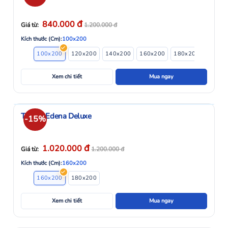
đ
840.000
Giá từ:
1.200.000
đ
Kích thước (Cm):
100x200
100x200
120x200
140x200
160x200
180x200
Xem chi tiết
Mua ngay
Topper Edena Deluxe
-15%
đ
1.020.000
Giá từ:
1.200.000
đ
Kích thước (Cm):
160x200
160x200
180x200
Xem chi tiết
Mua ngay