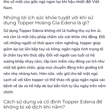
thù số một của giấc ngủ ngon tại khí hậu nhiệt đới Việt
Nam.
Những lợi ích sức khỏe tuyệt vời khi sử
dụng Topper Hoàng Gia Edena là gì?
Sử dụng Topper Edena không chỉ là hưởng thụ sự êm ái,
mà còn là một liệu pháp chăm sóc sức khỏe chủ động. Đối
với những người có thói quen nằm nghiêng, topper giúp
giảm áp lực lên bắp tay và hông, ngăn ngừa tình trạng tê
bì chân tay khi thức dậy. Đối với người cao tuổi có hệ
xương khớp nhạy cảm, lớp làm mềm này đóng vai trò như
một bộ giảm chấn, giúp mọi chuyển động trên giường trở
nên nhẹ nhàng hơn. Hơn nữa, việc giữ cho bề mặt ngủ
sạch sẽ với tấm topper có thể tháo rời giúp ngăn ngừa các
bệnh về da và hô hấp do bụi bẩn tích tụ lâu ngày trên nệm
chính.
Cách sử dụng và cố định Topper Edena để
không bị xê dịch khi nằm?