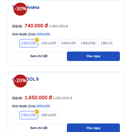
Topper Aroma
-30%
đ
740.000
Giá từ:
1.060.000
đ
Kích thước (Cm):
100x200
100x200
120x200
140x200
160x200
180x200
Xem chi tiết
Mua ngay
drap IKOOL 9
-20%
đ
1.650.000
Giá từ:
2.062.500
đ
Kích thước (Cm):
160x200
160x200
180x200
Xem chi tiết
Mua ngay