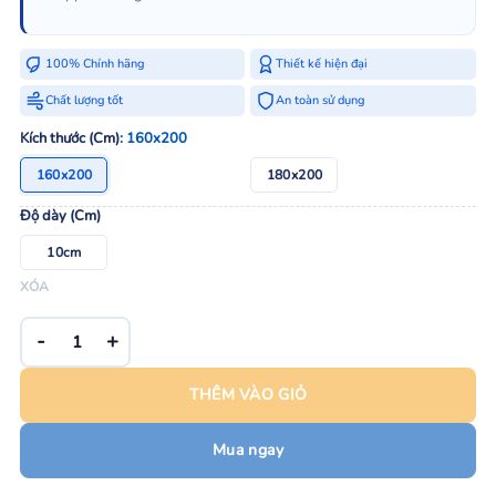
100% Chính hãng
Thiết kế hiện đại
Chất lượng tốt
An toàn sử dụng
Kích thước (Cm)
: 160x200
160x200
180x200
Độ dày (Cm)
10cm
XÓA
Topper Hoàng Gia Edena số lượng
THÊM VÀO GIỎ
Mua ngay