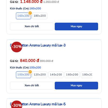
đ
1.148.000
Giá từ:
1.350.000
đ
Kích thước (Cm):
160x200
160x200
180x200
Xem chi tiết
Mua ngay
Drap Cotton Aroma Luxury mã lux-3
-30%
đ
840.000
Giá từ:
890.000
đ
Kích thước (Cm):
100x200
100x200
120x200
140x200
160x200
180x200
Xem chi tiết
Mua ngay
Drap Cotton Aroma Luxury mã lux-5
-30%