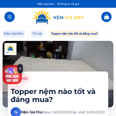
Bỏ
Nệm giá kho - Không lo về giá
qua
nội
dung
Nệm Giá Kho
»
Tin tức
»
Topper nệm nào tốt và đáng mua?
×
TIN TỨC
Topper nệm nào tốt và
đáng mua?
N
Nệm Giá Kho
Đăng 14/03/2020
Cập nhật 14/03/2020