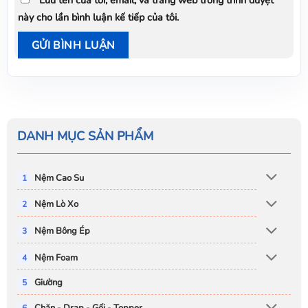
Lưu tên của tôi, email, và trang web trong trình duyệt
này cho lần bình luận kế tiếp của tôi.
DANH MỤC SẢN PHẨM
Nệm Cao Su
Nệm Lò Xo
Nệm Bông Ép
Nệm Foam
Giường
Chăn - Drap - Gối - Topper