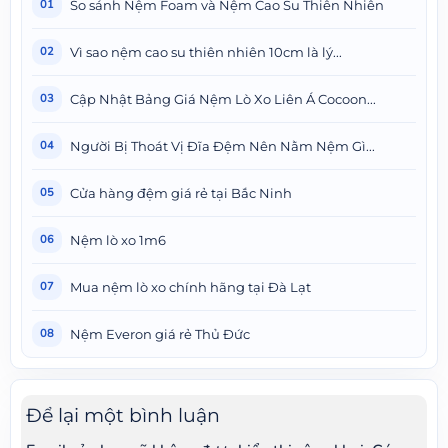
So sánh Nệm Foam và Nệm Cao Su Thiên Nhiên
01
Vì sao nệm cao su thiên nhiên 10cm là lý...
02
Cập Nhật Bảng Giá Nệm Lò Xo Liên Á Cocoon...
03
Người Bị Thoát Vị Đĩa Đệm Nên Nằm Nệm Gì...
04
Cửa hàng đệm giá rẻ tại Bắc Ninh
05
Nệm lò xo 1m6
06
Mua nệm lò xo chính hãng tại Đà Lạt
07
Nệm Everon giá rẻ Thủ Đức
08
Để lại một bình luận