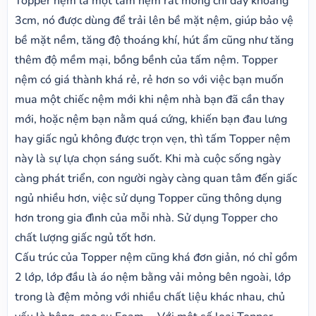
Topper nệm là một tấm nệm rất mỏng chỉ dày khoảng
3cm, nó được dùng để trải lên bề mặt nệm, giúp bảo vệ
bề mặt nềm, tăng độ thoáng khí, hút ẩm cũng như tăng
thêm độ mềm mại, bồng bềnh của tấm nệm. Topper
nệm có giá thành khá rẻ, rẻ hơn so với việc bạn muốn
mua một chiếc nệm mới khi nệm nhà bạn đã cần thay
mới, hoặc nệm bạn nằm quá cứng, khiến bạn đau lưng
hay giấc ngủ không được trọn vẹn, thì tấm Topper nệm
này là sự lựa chọn sáng suốt. Khi mà cuộc sống ngày
càng phát triển, con người ngày càng quan tâm đến giấc
ngủ nhiều hơn, việc sử dụng Topper cũng thông dụng
hơn trong gia đình của mỗi nhà. Sử dụng Topper cho
chất lượng giấc ngủ tốt hơn.
Cấu trúc của Topper nệm cũng khá đơn giản, nó chỉ gồm
2 lớp, lớp đầu là áo nệm bằng vải mỏng bên ngoài, lớp
trong là đệm mỏng với nhiều chất liệu khác nhau, chủ