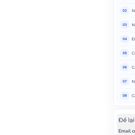
N
02
N
03
Đ
04
C
05
C
06
N
07
C
08
Để lạ
Email c