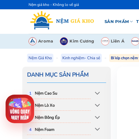
Bỏ
Nệm giá kho - Không lo về giá
qua
nội
SẢN PHẨM
T
dung
Aroma
Kim Cương
Liên Á
Nệm Giá Kho
»
Kinh nghiệm- Chia sẻ
»
Bí kíp chọn nệm
DANH MỤC SẢN PHẨM
Nệm Cao Su
Nệm Lò Xo
Nệm Bông Ép
Nệm Foam