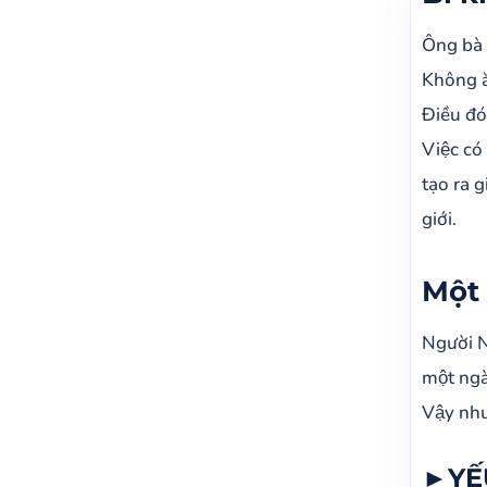
Một c
Ông bà 
►
Không ă
►
Điều đó
►
Việc có
Thực
tạo ra g
giới.
Một 
Người N
một ngà
Vậy như
►YẾ