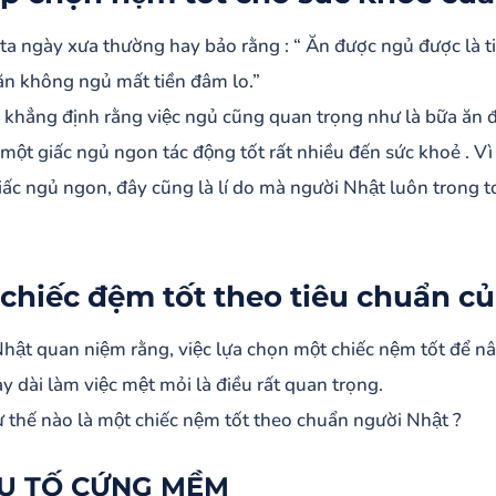
hiếc đệm tốt theo tiêu chuẩn của người Nhật
ta ngày xưa thường hay bảo rằng : “ Ăn được ngủ được là t
YẾU TỐ CỨNG MỀM
n không ngủ mất tiền đâm lo.”
YẾU TỐ CHẤT LIỆU
 khẳng định rằng việc ngủ cũng quan trọng như là bữa ăn đô
YẾU TỐ THOẢI MÁI
 một giấc ngủ ngon tác động tốt rất nhiều đến sức khoẻ . V
 trạng khi chọn nệm ở Việt Nam
iấc ngủ ngon, đây cũng là lí do mà người Nhật luôn trong to
chiếc đệm tốt theo tiêu chuẩn c
hật quan niệm rằng, việc lựa chọn một chiếc nệm tốt để
y dài làm việc mệt mỏi là điều rất quan trọng.
 thế nào là một chiếc nệm tốt theo chuẩn người Nhật ?
U TỐ CỨNG MỀM