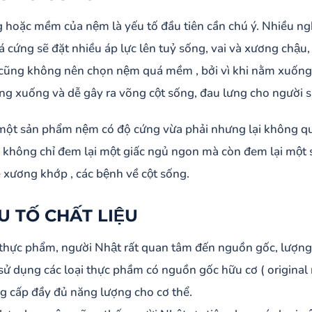
 hoặc mềm của nệm là yếu tố đầu tiên cần chú ý. Nhiều ng
 cứng sẽ đặt nhiều áp lực lên tuỷ sống, vai và xương chậu
̃ng không nên chọn nệm quá mềm , bởi vì khi nằm xuống,
ng xuống và dễ gây ra võng cột sống, đau lưng cho người s
, một sản phẩm nệm có độ cứng vừa phải nhưng lại không quá 
́ không chỉ đem lại một giấc ngủ ngon mà còn đem lại một sư
 xương khớp , các bệnh về cột sống.
U TỐ CHẤT LIỆU
i thực phẩm, người Nhật rất quan tâm đến nguồn gốc, lượng
sử dụng các loại thực phầm có nguồn gốc hữu cơ ( origina
g cấp đầy đủ năng lượng cho cơ thể.