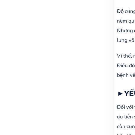
Độ cứng
nệm quá
Nhưng cu
lưng võ
Vì thế
Điều đo
bệnh về
►YẾ
Đối vớ
ưu tiên 
còn cun