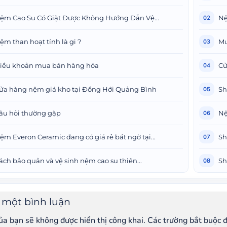
ệm Cao Su Có Giặt Được Không Hướng Dẫn Vệ...
Nệ
02
ệm than hoạt tính là gi ?
Mu
03
iều khoản mua bán hàng hóa
Cử
04
ửa hàng nệm giá kho tại Đồng Hới Quảng Bình
Sh
05
âu hỏi thường gặp
Nệ
06
ệm Everon Ceramic đang có giá rẻ bất ngờ tại...
Sh
07
ách bảo quản và vệ sinh nệm cao su thiên...
Sh
08
i một bình luận
ủa bạn sẽ không được hiển thị công khai.
Các trường bắt buộc 