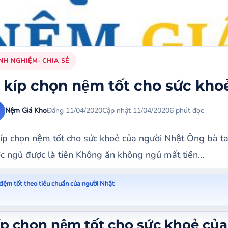
NH NGHIỆM- CHIA SẺ
́ kíp chọn nệm tốt cho sức khoe
Nệm Giá Kho
Đăng 11/04/2020
Cập nhật 11/04/2020
6 phút đọc
kíp chọn nệm tốt cho sức khoẻ của người Nhật Ông bà
c ngủ được là tiên Không ăn không ngủ mất tiền...
đệm tốt theo tiêu chuẩn của người Nhật
́p chọn nệm tốt cho sức khoẻ của người Nhật
íp chọn nệm tốt cho sức khoẻ củ