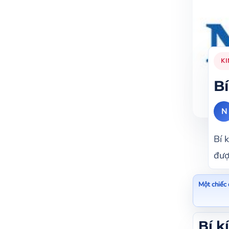
KI
Bi
N
Bí 
đượ
Một chiếc 
Bí ki
Bí k