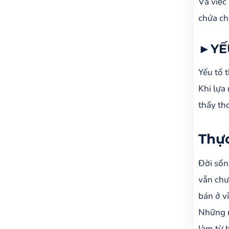
Và việ
chứa ch
►YẾ
Yếu tố 
Khi lựa
thấy tho
Thự
Đời số
vẫn chư
bán ở v
Những n
làm từ