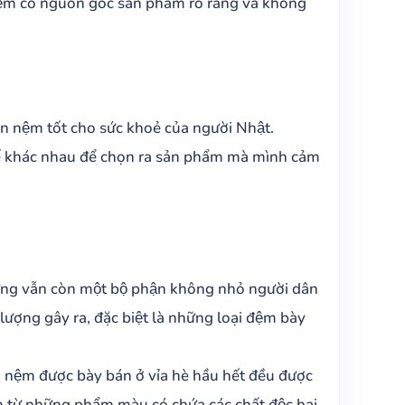
nệm có nguồn gốc sản phẩm rõ ràng và không
ọn nệm tốt cho sức khoẻ của người Nhật.
hế khác nhau để chọn ra sản phẩm mà mình cảm
ưng vẫn còn một bộ phận không nhỏ người dân
ợng gây ra, đặc biệt là những loại đệm bày
ệm được bày bán ở vỉa hè hầu hết đều được
từ những phẩm màu có chứa các chất độc hại ,