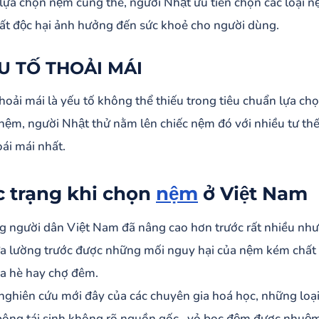
c lựa chọn nệm cũng thế, người Nhật ưu tiên chọn các loại 
ất độc hại ảnh hưởng đến sức khoẻ cho người dùng.
U TỐ THOẢI MÁI
thoải mái là yếu tố không thể thiếu trong tiêu chuẩn lựa ch
 nệm, người Nhật thử nằm lên chiếc nệm đó với nhiều tư t
ái mái nhất.
c trạng khi chọn
nệm
ở Việt Nam
ng người dân Việt Nam đã nâng cao hơn trước rất nhiều nh
a lường trước được những mối nguy hại của nệm kém chất lư
ỉa hè hay chợ đêm.
ghiên cứu mới đây của các chuyên gia hoá học, những loại n
 bông tái sinh không rõ nguồn gốc , vỏ bọc đệm được nhuộm 