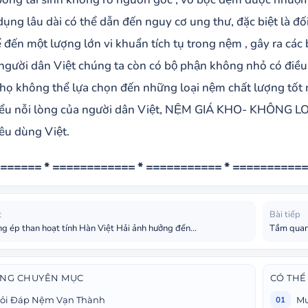
dụng lâu dài có thể dẫn đến nguy cơ ung thư, đặc biệt là đối 
đến một lượng lớn vi khuẩn tích tụ trong nệm , gây ra các 
ười dân Việt chúng ta còn có bộ phận không nhỏ có điều 
 họ không thể lựa chọn đến những loại nệm chất lượng tốt mà
ểu nỗi lòng của người dân Việt, NỆM GIÁ KHO- KHÔNG LO VÊ
iêu dùng Việt.
====== * ============ * =========== * ===========
c
Bài tiếp
 ép than hoạt tính Hàn Việt Hải ảnh hưởng đến...
Tầm quan 
ÙNG CHUYÊN MỤC
CÓ THỂ
ỏi Đáp Nệm Vạn Thành
Mu
01