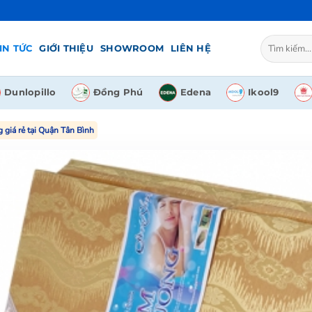
Tìm
IN TỨC
GIỚI THIỆU
SHOWROOM
LIÊN HỆ
kiếm:
Dunlopillo
Đồng Phú
Edena
Ikool9
giá rẻ tại Quận Tân Bình