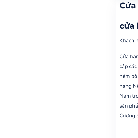
Cửa h
Cửa 
cửa 
Nệm 
cửa 
Nệm 
Khách h
Cửa hàn
cấp các
nệm bôn
hàng Nệ
Nam tro
sản phẩ
Cương đ