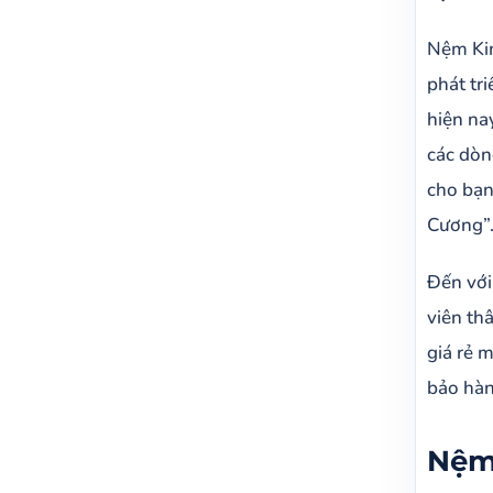
Nệm Kim
phát tr
hiện na
các dòn
cho bạn
Cương”
Đến với
viên th
giá rẻ 
bảo hàn
Nệm 