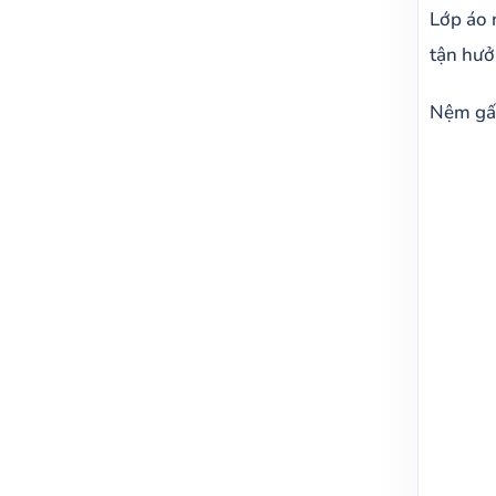
Lớp áo 
tận hưở
Nệm gấp