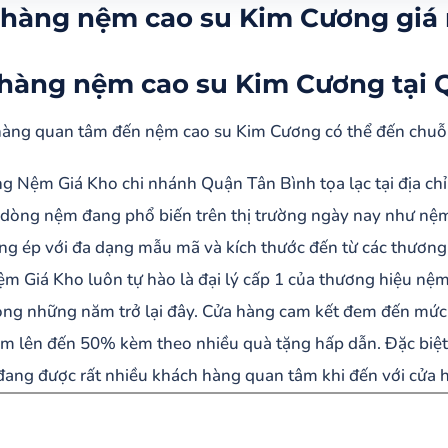
àng nệm cao su Kim Cương giá rẻ tại Quận Tân Bình
hàng nệm cao su Kim Cương giá r
hàng nệm cao su Kim Cương tại Quận Tân Bình
cao su Kim Cương Gappa tại quận Tân Bình
hàng nệm cao su Kim Cương tại 
cao su bông gấp 3 Kim Cương tại Quận Tân Bình
àng quan tâm đến nệm cao su Kim Cương có thể đến chuỗ
g Nệm Giá Kho chi nhánh Quận Tân Bình tọa lạc tại địa c
 dòng nệm đang phổ biến trên thị trường ngày nay như nệm 
g ép với đa dạng mẫu mã và kích thước đến từ các thương 
m Giá Kho luôn tự hào là đại lý cấp 1 của thương hiệu nệm
ng những năm trở lại đây. Cửa hàng cam kết đem đến mức 
m lên đến 50% kèm theo nhiều quà tặng hấp dẫn. Đặc biệ
ang được rất nhiều khách hàng quan tâm khi đến với cửa