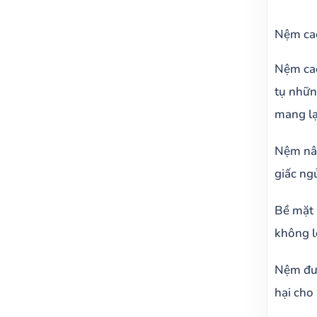
Nệm ca
Nệm cao
tụ nhữn
mang lạ
Nệm nân
giấc ng
Bề mặt 
không l
Nệm đượ
hại cho