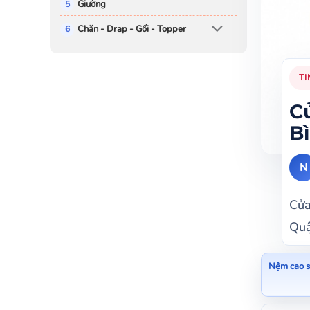
Giường
Chăn - Drap - Gối - Topper
TI
C
B
N
Cửa
Quậ
Nệm cao s