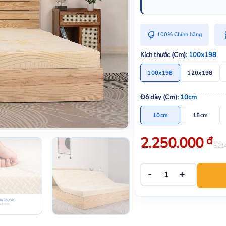
100% Chính hãng
Kích thước (Cm)
: 100x198
100x198
120x198
Độ dày (Cm)
: 10cm
10cm
15cm
Giá
Giá
2.250.000
đ
3.21
bán:
gốc:
2.250.000 đ.
3.214.000 đ.
Nệm foam Aroma Classic gấp