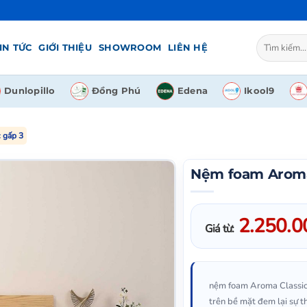
Tìm
IN TỨC
GIỚI THIỆU
SHOWROOM
LIÊN HỆ
kiếm:
Dunlopillo
Đồng Phú
Edena
Ikool9
 gấp 3
Nệm foam Aroma 
2.250.
Giá từ:
nệm foam Aroma Classic g
trên bề mặt đem lại sự 