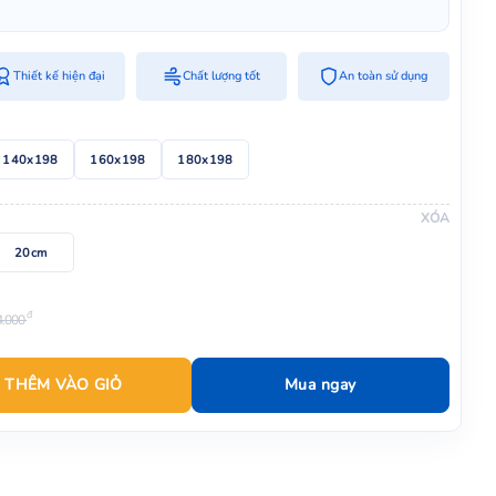
Thiết kế hiện đại
Chất lượng tốt
An toàn sử dụng
140x198
160x198
180x198
XÓA
20cm
đ
4.000
THÊM VÀO GIỎ
Mua ngay
 3 số lượng