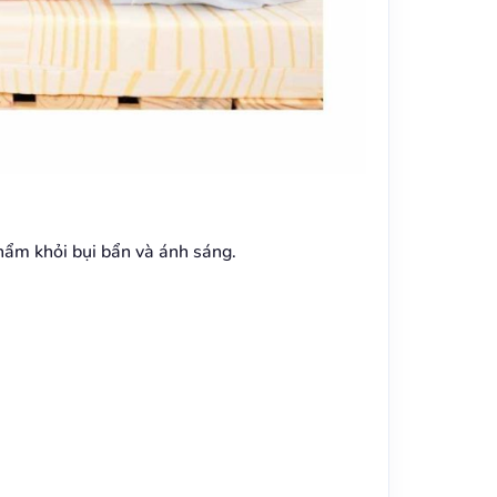
hẩm khỏi bụi bẩn và ánh sáng.