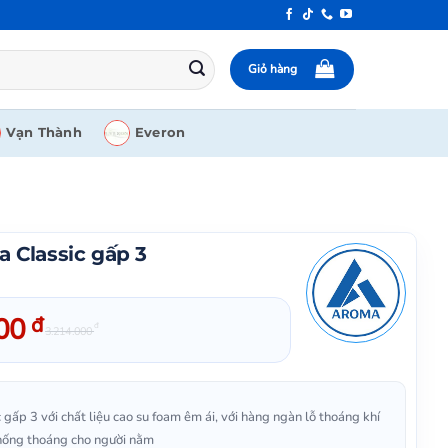
Giỏ hàng
Vạn Thành
Everon
Classic gấp 3
000
đ
đ
3.214.000
ấp 3 với chất liệu cao su foam êm ái, với hàng ngàn lỗ thoáng khí
thống thoáng cho người nằm