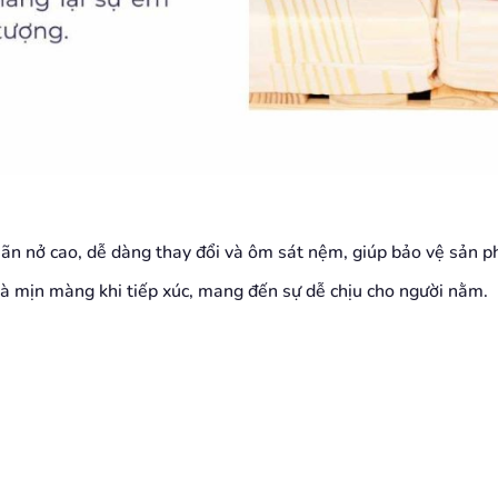
iãn nở cao, dễ dàng thay đổi và ôm sát nệm, giúp bảo vệ sản p
à mịn màng khi tiếp xúc, mang đến sự dễ chịu cho người nằm.