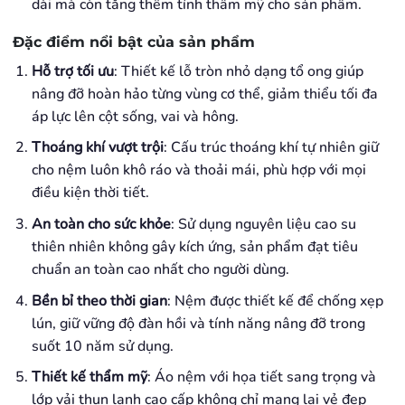
dài mà còn tăng thêm tính thẩm mỹ cho sản phẩm.
Đặc điểm nổi bật của sản phẩm
Hỗ trợ tối ưu
: Thiết kế lỗ tròn nhỏ dạng tổ ong giúp
nâng đỡ hoàn hảo từng vùng cơ thể, giảm thiểu tối đa
áp lực lên cột sống, vai và hông.
Thoáng khí vượt trội
: Cấu trúc thoáng khí tự nhiên giữ
cho nệm luôn khô ráo và thoải mái, phù hợp với mọi
điều kiện thời tiết.
An toàn cho sức khỏe
: Sử dụng nguyên liệu cao su
thiên nhiên không gây kích ứng, sản phẩm đạt tiêu
chuẩn an toàn cao nhất cho người dùng.
Bền bỉ theo thời gian
: Nệm được thiết kế để chống xẹp
lún, giữ vững độ đàn hồi và tính năng nâng đỡ trong
suốt 10 năm sử dụng.
Thiết kế thẩm mỹ
: Áo nệm với họa tiết sang trọng và
lớp vải thun lạnh cao cấp không chỉ mang lại vẻ đẹp