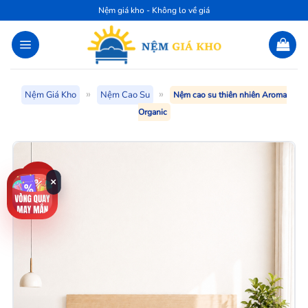
Bỏ
Nệm giá kho - Không lo về giá
qua
nội
dung
»
»
Nệm Giá Kho
Nệm Cao Su
Nệm cao su thiên nhiên Aroma
Organic
-25%
×