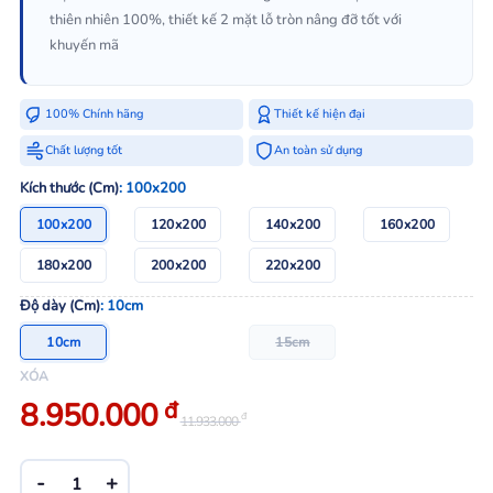
thiên nhiên 100%, thiết kế 2 mặt lỗ tròn nâng đỡ tốt với
khuyến mã
100% Chính hãng
Thiết kế hiện đại
Chất lượng tốt
An toàn sử dụng
Kích thước (Cm)
: 100x200
100x200
120x200
140x200
160x200
180x200
200x200
220x200
Độ dày (Cm)
: 10cm
10cm
15cm
XÓA
Giá
Giá
8.950.000
đ
đ
11.933.000
bán:
gốc:
8.950.000 đ.
11.933.000 đ.