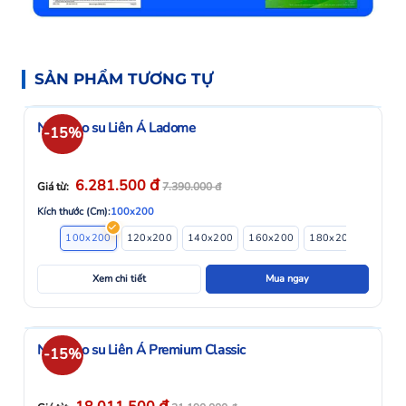
SẢN PHẨM TƯƠNG TỰ
Nệm cao su Liên Á Ladome
-15%
đ
6.281.500
Giá từ:
7.390.000
đ
Kích thước (Cm):
100x200
100x200
120x200
140x200
160x200
180x200
200x2
Xem chi tiết
Mua ngay
Nệm cao su Liên Á Premium Classic
-15%