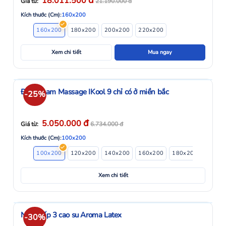
đ
18.011.500
Giá từ:
21.190.000
đ
Kích thước (Cm):
160x200
160x200
180x200
200x200
220x200
Xem chi tiết
Mua ngay
Đệm Foam Massage IKool 9 chỉ có ở miền bắc
-25%
đ
5.050.000
Giá từ:
6.734.000
đ
Kích thước (Cm):
100x200
100x200
120x200
140x200
160x200
180x200
200x2
Xem chi tiết
Nệm gấp 3 cao su Aroma Latex
-30%