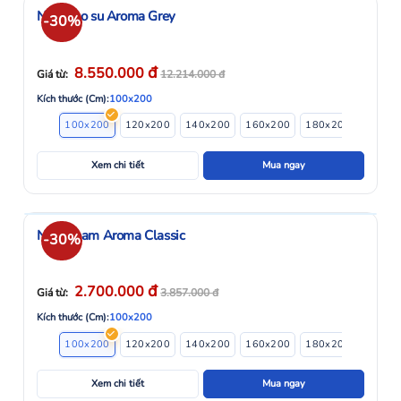
Nệm cao su Aroma Grey
-30%
đ
8.550.000
Giá từ:
12.214.000
đ
Kích thước (Cm):
100x200
100x200
120x200
140x200
160x200
180x200
200x2
Xem chi tiết
Mua ngay
Nệm Foam Aroma Classic
-30%
đ
2.700.000
Giá từ:
3.857.000
đ
Kích thước (Cm):
100x200
100x200
120x200
140x200
160x200
180x200
Xem chi tiết
Mua ngay