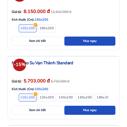
đ
8.150.000
Giá từ:
11.642.000
đ
Kích thước (Cm):
160x200
160x200
180x200
Xem chi tiết
Mua ngay
Nệm Cao Su Vạn Thành Standard
-15%
đ
5.703.000
Giá từ:
6.710.000
đ
Kích thước (Cm):
100x200
100x200
120x200
140x200
160x200
180x200
200x2
Xem chi tiết
Mua ngay