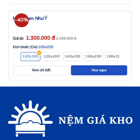
Nệm foam Như Ý
-40%
đ
1.300.000
Giá từ:
2.166.000
đ
Kích thước (Cm):
100x200
100x200
120x200
140x200
160x200
180x200
Xem chi tiết
Mua ngay