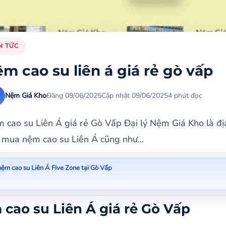
N TỨC
m cao su liên á giá rẻ gò vấp
Nệm Giá Kho
Đăng 09/06/2025
Cập nhật 09/06/2025
4 phút đọc
 cao su Liên Á giá rẻ Gò Vấp Đại lý Nệm Giá Kho là đị
 mua nệm cao su Liên Á cũng như...
ệm cao su Liên Á Five Zone tại Gò Vấp
ao su Liên Á giá rẻ Gò Vấp
cao su Liên Á giá rẻ Gò Vấp
hàng Nệm cao su Liên Á tại Gò Vấp