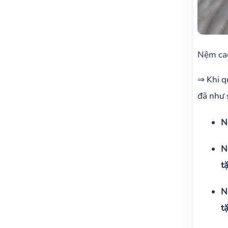
Nệm cao
⇒ Khi q
đã như 
N
N
t
N
t