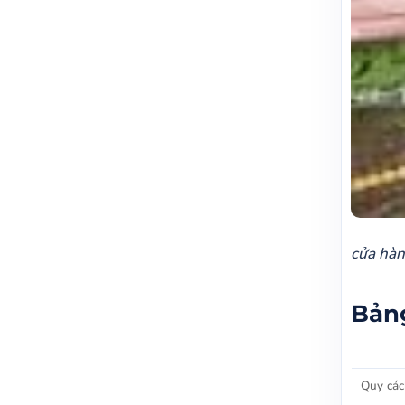
​cửa hà
Bảng
Quy các