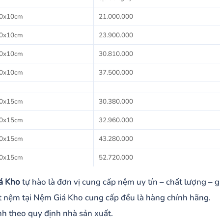
0x10cm
21.000.000
0x10cm
23.900.000
0x10cm
30.810.000
0x10cm
37.500.000
0x15cm
30.380.000
0x15cm
32.960.000
0x15cm
43.280.000
0x15cm
52.720.000
á Kho
tự hào là đơn vị cung cấp nệm uy tín – chất lượng – g
 nệm tại Nệm Giá Kho cung cấp đều là hàng chính hãng.
h theo quy định nhà sản xuất.