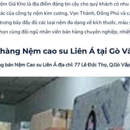
Nệm Giá Kho là địa điểm đáng tin cậy cho quý khách có nh
giá nệm cao su Liên Á Five Zone tại Gò Vấp
ác của công ty nệm kim cương, Vạn Thành, Đồng Phú và 
 trưng bày đầy đủ các loại nệm đa dạng về kích thước, mà
chọn cùng đội ngũ nhân viên bán hàng chuyên nghiệp, nhiệt
hàng Nệm cao su Liên Á tại Gò V
g bán Nệm Cao su Liên Á địa chỉ: 77 Lê Đức Thọ, Q.Gò Vấp