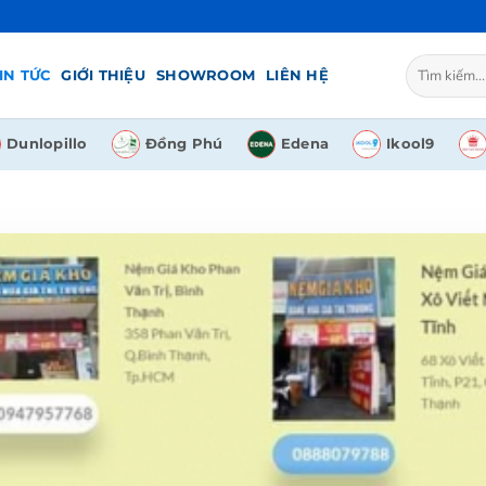
Tìm
IN TỨC
GIỚI THIỆU
SHOWROOM
LIÊN HỆ
kiếm:
Dunlopillo
Đồng Phú
Edena
Ikool9