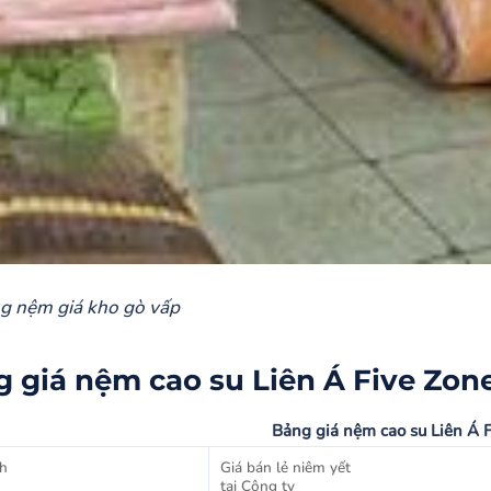
ng nệm giá kho gò vấp
 giá nệm cao su Liên Á Five Zone
Bảng giá nệm cao su Liên Á F
h
Giá bán lẻ niêm yết
tại Công ty