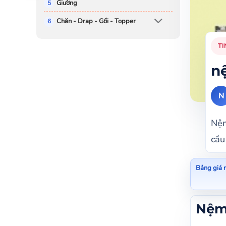
Giường
Chăn - Drap - Gối - Topper
TI
nệ
N
Nệm
cầu
Bảng giá n
Nệm c
Nệm 
Cửa 