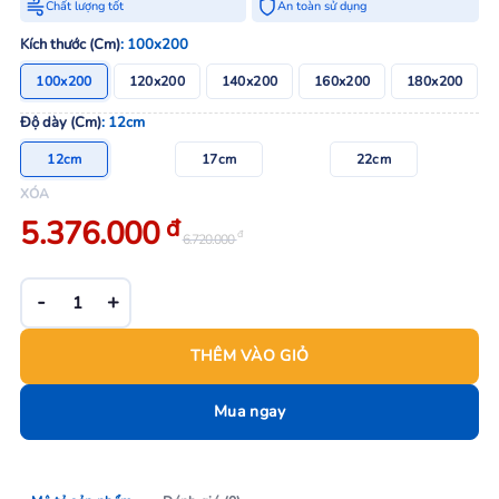
Chất lượng tốt
An toàn sử dụng
Kích thước (Cm)
: 100x200
100x200
120x200
140x200
160x200
180x200
Độ dày (Cm)
: 12cm
12cm
17cm
22cm
XÓA
Giá
Giá
5.376.000
đ
đ
6.720.000
bán:
gốc:
5.376.000 đ.
6.720.000 đ.
Nệm tổng hợp Kim Cương vải 4D số lượng
THÊM VÀO GIỎ
Mua ngay