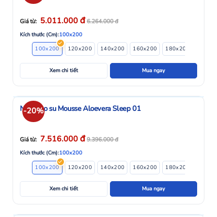
đ
5.011.000
Giá từ:
6.264.000
đ
Kích thước (Cm):
100x200
100x200
120x200
140x200
160x200
180x200
Xem chi tiết
Mua ngay
Nệm cao su Mousse Aloevera Sleep 01
-20%
đ
7.516.000
Giá từ:
9.396.000
đ
Kích thước (Cm):
100x200
100x200
120x200
140x200
160x200
180x200
Xem chi tiết
Mua ngay