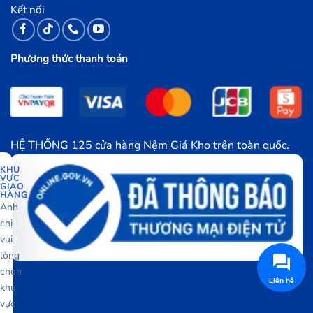
Kết nối
Phương thức thanh toán
HỆ THỐNG 125 cửa hàng Nệm Giá Kho trên toàn quốc.
KHU
VỰC
GIAO
HÀNG
Anh
chị
vui
lòng
chọn
Liên hệ
khu
vực