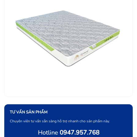
TƯ VẤN SẢN PHẨM
Chuyên viên tư vấn sẵn sàng hỗ trợ nhanh cho sản phẩm này.
Hotline
0947.957.768