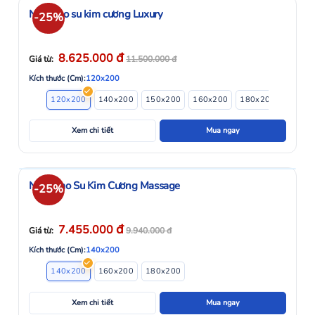
Nệm cao su kim cương Luxury
-25%
đ
8.625.000
Giá từ:
11.500.000
đ
Kích thước (Cm):
120x200
120x200
140x200
150x200
160x200
180x200
200x2
Xem chi tiết
Mua ngay
Nệm Cao Su Kim Cương Massage
-25%
đ
7.455.000
Giá từ:
9.940.000
đ
Kích thước (Cm):
140x200
140x200
160x200
180x200
Xem chi tiết
Mua ngay