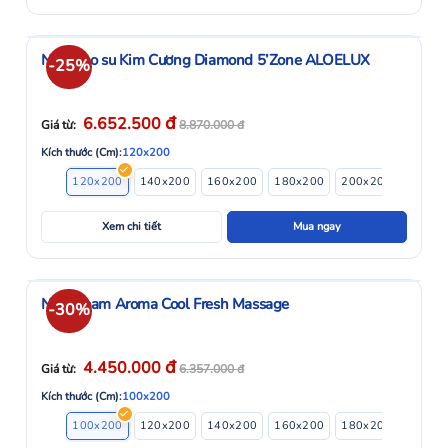
Nệm cao su Kim Cương Diamond 5’Zone ALOELUX
-25%
đ
6.652.500
Giá từ:
8.870.000
đ
Kích thước (Cm):
120x200
120x200
140x200
160x200
180x200
200x200
Xem chi tiết
Mua ngay
Nệm Foam Aroma Cool Fresh Massage
-30%
đ
4.450.000
Giá từ:
6.357.000
đ
Kích thước (Cm):
100x200
100x200
120x200
140x200
160x200
180x200
200x2