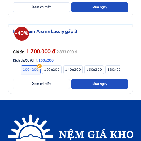
Xem chi tiết
Mua ngay
Nệm Foam Aroma Luxury gấp 3
-40%
đ
1.700.000
Giá từ:
2.833.000
đ
Kích thước (Cm):
100x200
100x200
120x200
140x200
160x200
180x200
Xem chi tiết
Mua ngay