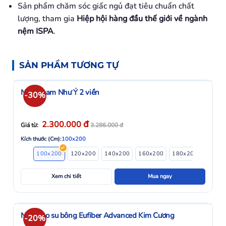
Sản phẩm chăm sóc giấc ngủ đạt tiêu chuẩn chất
lượng, tham gia
Hiệp hội hàng đầu thế giới về ngành
nệm ISPA
.
SẢN PHẨM TƯƠNG TỰ
Nệm Foam Như Ý 2 viền
-30%
đ
2.300.000
Giá từ:
3.286.000
đ
Kích thước (Cm):
100x200
100x200
120x200
140x200
160x200
180x200
Xem chi tiết
Mua ngay
Nệm cao su bông Eufiber Advanced Kim Cương
-20%