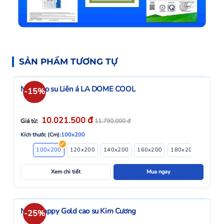
SẢN PHẨM TƯƠNG TỰ
Nệm cao su Liên á LA DOME COOL
-15%
đ
10.021.500
Giá từ:
11.790.000
đ
Kích thước (Cm):
100x200
100x200
120x200
140x200
160x200
180x200
200x2
Xem chi tiết
Mua ngay
Nệm Happy Gold cao su Kim Cương
-25%