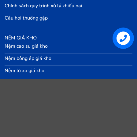
Chính sách quy trình xử lý khiếu nại
Câu hỏi thường gặp
NỆM GIÁ KHO
Liên hệ
Nệm cao su giá kho
Nệm bông ép giá kho
Nệm lò xo giá kho
Nệm Foam giá kho
Giường ngủ giá rẻ
Chăn - Drap - Gối - Topper
Nội thất giá kho