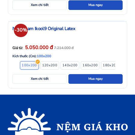
Xem chi tiết
Mua ngay
Nệm Foam Ikool9 Original Latex
-30%
đ
5.050.000
Giá từ:
7.214.000
đ
Kích thước (Cm):
100x200
100x200
120x200
140x200
160x200
180x200
Xem chi tiết
Mua ngay