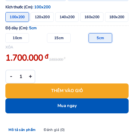
Kích thước (Cm)
: 100x200
100x200
120x200
140x200
160x200
180x200
Độ dày (Cm)
: 5cm
10cm
15cm
5cm
XÓA
Giá
Giá
1.700.000
đ
đ
2.833.000
bán:
gốc:
1.700.000 đ.
2.833.000 đ.
Nệm Foam Aroma Luxury gấp 3 số lượng
THÊM VÀO GIỎ
Mua ngay
Mô tả sản phẩm
Đánh giá (0)