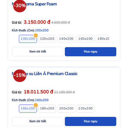
Nệm Aroma Super Foam
-30%
đ
3.150.000
Giá từ:
4.500.000
đ
Kích thước (Cm):
100x200
100x200
120x200
140x200
160x200
180x200
200x2
Xem chi tiết
Mua ngay
Nệm cao su Liên Á Premium Classic
-15%
đ
18.011.500
Giá từ:
21.190.000
đ
Kích thước (Cm):
160x200
160x200
180x200
200x200
220x200
Xem chi tiết
Mua ngay