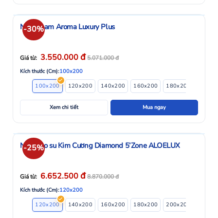
Nệm Foam Aroma Luxury Plus
-30%
đ
3.550.000
Giá từ:
5.071.000
đ
Kích thước (Cm):
100x200
100x200
120x200
140x200
160x200
180x200
200x2
Xem chi tiết
Mua ngay
Nệm cao su Kim Cương Diamond 5’Zone ALOELUX
-25%
đ
6.652.500
Giá từ:
8.870.000
đ
Kích thước (Cm):
120x200
120x200
140x200
160x200
180x200
200x200