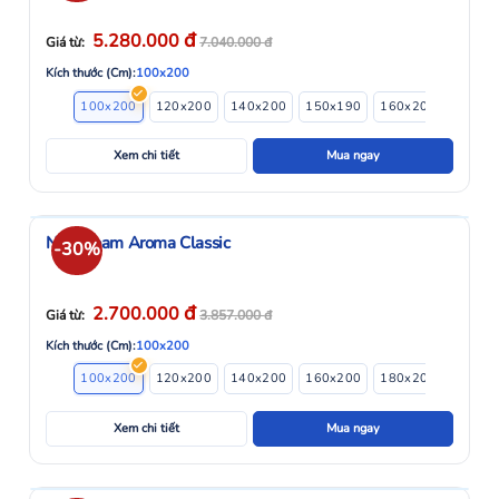
đ
5.280.000
Giá từ:
7.040.000
đ
Kích thước (Cm):
100x200
100x200
120x200
140x200
150x190
160x200
180x2
Xem chi tiết
Mua ngay
Nệm Foam Aroma Classic
-30%
đ
2.700.000
Giá từ:
3.857.000
đ
Kích thước (Cm):
100x200
100x200
120x200
140x200
160x200
180x200
Xem chi tiết
Mua ngay