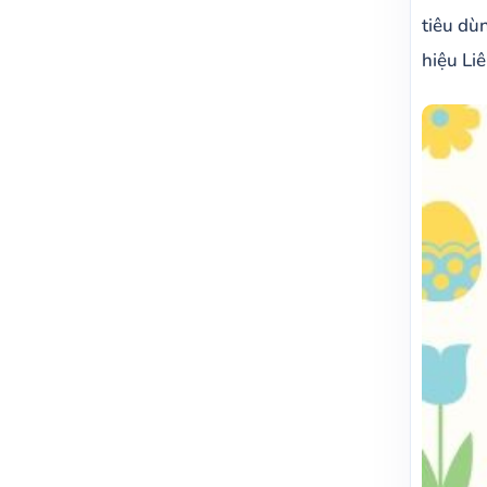
tiêu dù
hiệu Li