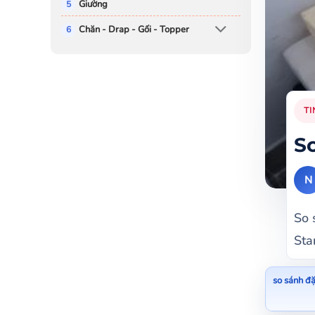
Giường
Chăn - Drap - Gối - Topper
TI
S
N
So 
Sta
so sánh đ