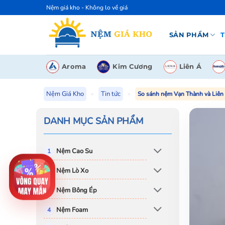
Bỏ
Nệm giá kho - Không lo về giá
qua
nội
SẢN PHẨM
T
dung
Aroma
Kim Cương
Liên Á
Nệm Giá Kho
»
Tin tức
»
So sánh nệm Vạn Thành và Liên
DANH MỤC SẢN PHẨM
Nệm Cao Su
Nệm Lò Xo
Nệm Bông Ép
Nệm Foam