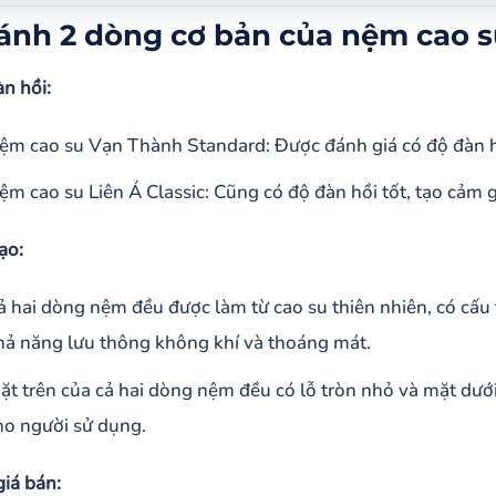
ánh 2 dòng cơ bản của nệm cao su Vạn Thành và Liên Á
ánh 2 dòng cơ bản của nệm cao s
ng hiệu của nệm cao su Vạn Thành và nệm Liên Á
àn hồi:
ánh đặc điểm nệm cao su Vạn Thành và nệm cao su Liên Á
iêm yết theo công ty của 2 dòng nệm:
ệm cao su Vạn Thành Standard: Được đánh giá có độ đàn hồi
nhận chung về nệm cao su Vạn Thành Standart và Liên Á Classic
ệm cao su Liên Á Classic: Cũng có độ đàn hồi tốt, tạo cảm g
ạo:
ả hai dòng nệm đều được làm từ cao su thiên nhiên, có cấu
hả năng lưu thông không khí và thoáng mát.
ặt trên của cả hai dòng nệm đều có lỗ tròn nhỏ và mặt dưới
ho người sử dụng.
giá bán: