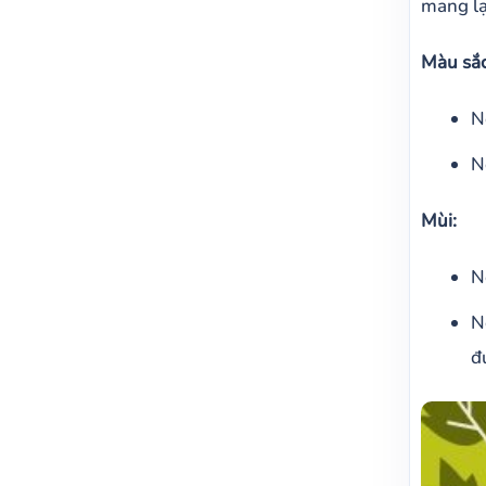
mang lạ
Màu sắc
N
N
Mùi:
N
N
đ