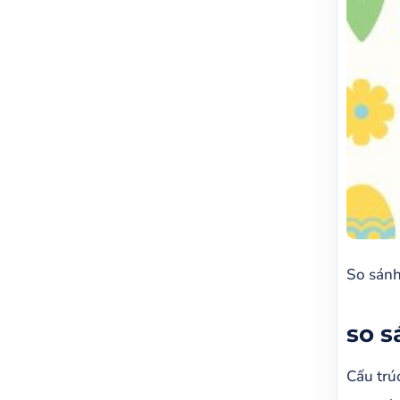
So sánh
so s
Cấu trú