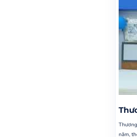
Thươ
Thương 
năm, th