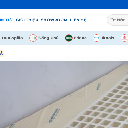
Tìm
IN TỨC
GIỚI THIỆU
SHOWROOM
LIÊN HỆ
kiếm:
Dunlopillo
Đồng Phú
Edena
Ikool9
 Á