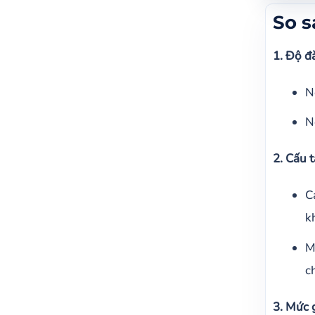
So s
So s
Thươ
1. Độ đ
so s
Giá n
N
Cảm 
N
2. Cấu t
C
k
M
c
3. Mức 