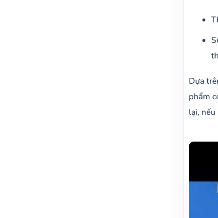
T
S
t
Dựa trê
phẩm có
lại, nế