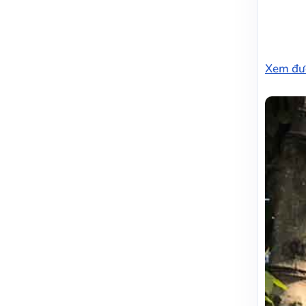
Xem đườ