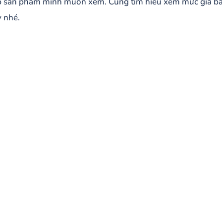
ếp sản phẩm mình muốn xem. Cùng tìm hiểu xem mức giá bá
ệm bông ép giá rẻ tại nệm giá kho Mỹ Tho
 nhé.