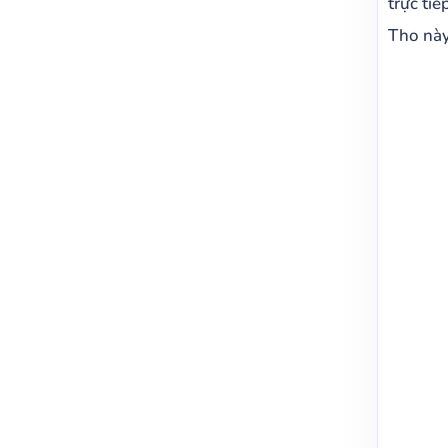
trực ti
Mua n
Tho này