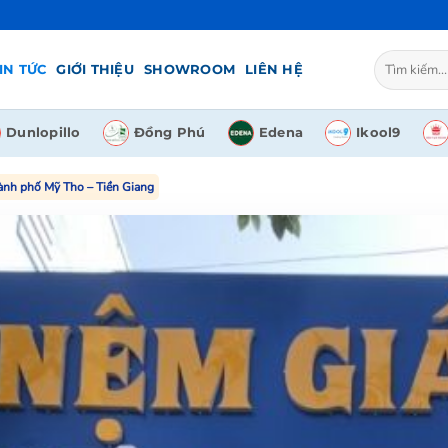
Tìm
IN TỨC
GIỚI THIỆU
SHOWROOM
LIÊN HỆ
kiếm:
Dunlopillo
Đồng Phú
Edena
Ikool9
thành phố Mỹ Tho – Tiền Giang