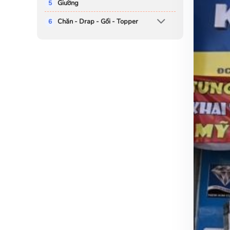
Giường
Chăn - Drap - Gối - Topper