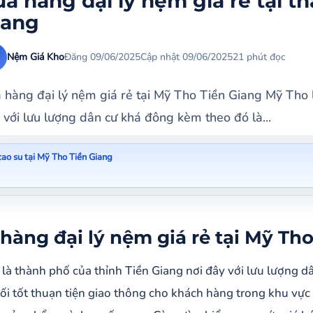
a hàng đại lý nệm giá rẻ tại t
iang
Nệm Giá Kho
Đăng 09/06/2025
Cập nhật 09/06/2025
21 phút đọc
 hàng đại lý nệm giá rẻ tại Mỹ Tho Tiền Giang Mỹ Tho l
 với lưu lượng dân cư khá đông kèm theo đó là...
ao su tại Mỹ Tho Tiền Giang
àng đại lý nệm giá rẻ tại Mỹ Tho Tiền Giang
nệm cao su tại Mỹ Tho Tiền Giang
hàng đại lý nệm giá rẻ tại Mỹ Th
 giá nệm Happy Gold 2024
là thành phố của thỉnh Tiền Giang nơi đây với lưu lượng dâ
nệm cao su Foam tại Mỹ Tho Tiền Giang
ối tốt thuạn tiện giao thông cho khách hàng trong khu vực
ệm lò xo giá rẻ tại Mỹ Tho