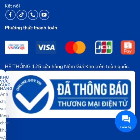
Kết nối
Phương thức thanh toán
HỆ THỐNG 125 cửa hàng Nệm Giá Kho trên toàn quốc.
KHU
VỰC
GIAO
HÀNG
Anh
chị
vui
lòng
chọn
Liên hệ
khu
vực