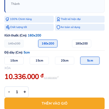
Thành
100% Chính hãng
Thiết kế hiện đại
Chất lượng tốt
An toàn sử dụng
Kích thước (Cm)
: 160x200
140x200
160x200
180x200
Độ dày (Cm)
: 5cm
10cm
15cm
20cm
5cm
XÓA
Giá
Giá
10.336.000
đ
đ
12.160.000
bán:
gốc:
10.336.000 đ.
12.160.000 đ.
Nệm Cao Su Vạn Thành UNIQUE số lượng
THÊM VÀO GIỎ