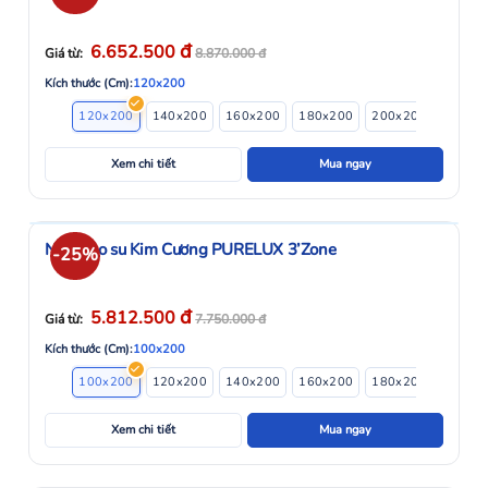
đ
6.652.500
Giá từ:
8.870.000
đ
Kích thước (Cm):
120x200
120x200
140x200
160x200
180x200
200x200
220x2
Xem chi tiết
Mua ngay
Nệm cao su Kim Cương PURELUX 3’Zone
-25%
đ
5.812.500
Giá từ:
7.750.000
đ
Kích thước (Cm):
100x200
100x200
120x200
140x200
160x200
180x200
Xem chi tiết
Mua ngay