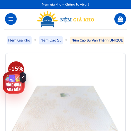
Bỏ
Nệm giá kho - Không lo về giá
qua
nội
dung
»
»
Nệm Giá Kho
Nệm Cao Su
Nệm Cao Su Vạn Thành UNIQUE
-15%
×