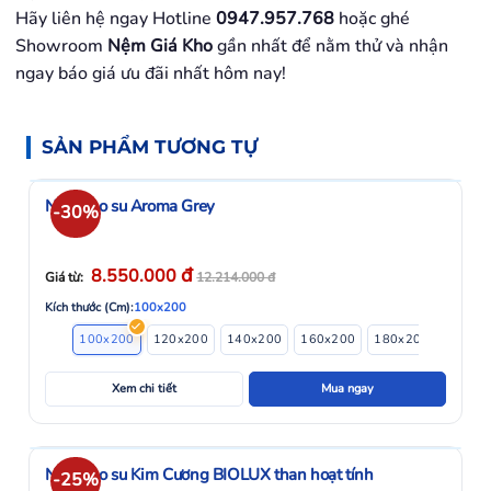
Hãy liên hệ ngay Hotline
0947.957.768
hoặc ghé
Showroom
Nệm Giá Kho
gần nhất để nằm thử và nhận
ngay báo giá ưu đãi nhất hôm nay!
SẢN PHẨM TƯƠNG TỰ
Nệm cao su Aroma Grey
-30%
đ
8.550.000
Giá từ:
12.214.000
đ
Kích thước (Cm):
100x200
100x200
120x200
140x200
160x200
180x200
200x2
Xem chi tiết
Mua ngay
Nệm cao su Kim Cương BIOLUX than hoạt tính
-25%