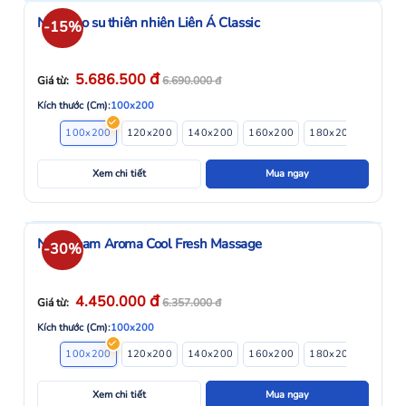
Nệm cao su thiên nhiên Liên Á Classic
-15%
đ
5.686.500
Giá từ:
6.690.000
đ
Kích thước (Cm):
100x200
100x200
120x200
140x200
160x200
180x200
200x2
Xem chi tiết
Mua ngay
Nệm Foam Aroma Cool Fresh Massage
-30%
đ
4.450.000
Giá từ:
6.357.000
đ
Kích thước (Cm):
100x200
100x200
120x200
140x200
160x200
180x200
200x2
Xem chi tiết
Mua ngay