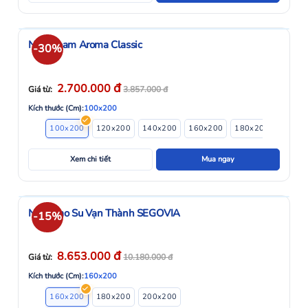
Nệm Foam Aroma Classic
-30%
đ
2.700.000
Giá từ:
3.857.000
đ
Kích thước (Cm):
100x200
100x200
120x200
140x200
160x200
180x200
Xem chi tiết
Mua ngay
Nệm Cao Su Vạn Thành SEGOVIA
-15%
đ
8.653.000
Giá từ:
10.180.000
đ
Kích thước (Cm):
160x200
160x200
180x200
200x200