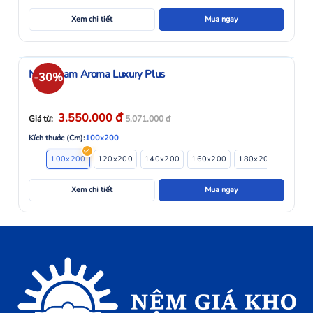
Xem chi tiết
Mua ngay
Nệm Foam Aroma Luxury Plus
-30%
đ
3.550.000
Giá từ:
5.071.000
đ
Kích thước (Cm):
100x200
100x200
120x200
140x200
160x200
180x200
200x2
Xem chi tiết
Mua ngay