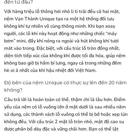
đến từ đâu?
Với hàng triệu lỗ thông hơi nhỏ li ti trải đều cả hai mặt,
nệm Vạn Thành Unique tạo ra một hệ thống đối lưu
không khí tự nhiên vô cùng thông minh. Khi bạn xoay
người, các lỗ khí này hoạt động như những chiếc “máy
bơm” mini, đẩy khí nóng ra ngoài và hút không khí tươi
mát vào trong. Đặc biệt, với cấu trúc lỗ tròn đồng nhất,
diện tích tiếp xúc của không khí được tối đa hóa, giúp nệm
không bao giờ bị hầm bí lưng, ngay cả trong những đêm
hè oi ả nhất của khí hậu nhiệt đới Việt Nam.
Độ bền của nệm Unique có thực sự lên đến 20 năm
không?
Câu trả lời là hoàn toàn có thể, thậm chí là lâu hơn. Điểm
yếu của nệm có lỗ vuông lớn ở mặt dưới là sau nhiều năm
sử dụng, các thành vách lỗ vuông có thể bị bở hoặc xẹp lún
không đều. Với cấu trúc 2 mặt lỗ tròn nhỏ, mật độ cao su
được phân bổ dày đặc và vững chãi hơn. Bạn có thể lật